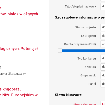
d
Tytuł/stopień naukowy
e
ów, białek wiążących
Szczegółowe informacje o pro
d
Status projektu
ID projektu
Kwota przyznana (PLN)
ogicznych: Potencjał
d
Typ konkursu
z
d
Konkurs
ława Staszica w
d
Grupa nauk
d
Panel
ie krajobrazu
a Niżu Europejskim w
Słowa kluczowe
Słowa kluczowe