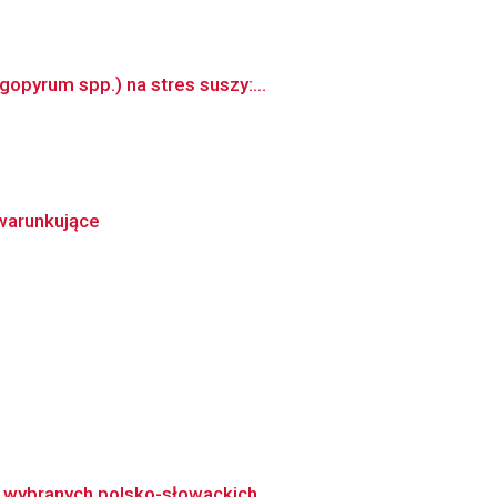
opyrum spp.) na stres suszy:...
warunkujące
 wybranych polsko-słowackich ...