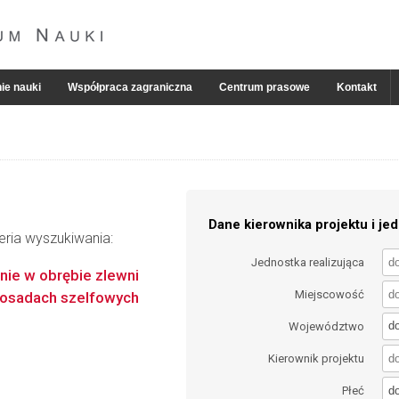
ie nauki
Współpraca zagraniczna
Centrum prasowe
Kontakt
Dane kierownika projektu i jed
eria wyszukiwania:
Jednostka realizująca
nie w obrębie zlewni
Miejscowość
w osadach szelfowych
d
Województwo
Kierownik projektu
d
Płeć