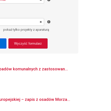
pokaż tylko projekty z aparaturą
Wyczyść formularz
dpadów komunalnych z zastosowan...
opejskiej – zapis z osadów Morza...