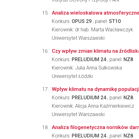
Analiza wieloskalowa atmosferycznej
Konkurs:
OPUS 29
, panel:
ST10
Kierownik: dr hab. Marta Wacławczyk
Uniwersytet Warszawski
Czy wpływ zmian klimatu na źródlis
Konkurs:
PRELUDIUM 24
, panel:
NZ8
Kierownik: Julia Anna Sulkowska
Uniwersytet Łódzki
Wpływ klimatu na dynamikę populacji 
Konkurs:
PRELUDIUM 24
, panel:
NZ8
Kierownik: Alicja Anna Kaźmierkiewicz
Uniwersytet Warszawski
Analiza filogenetyczna norników dar
Konkurs:
PRELUDIUM 24
, panel:
NZ8