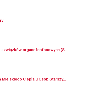
ry
mu związków organofosfonowych (S...
iejskiego Ciepła u Osób Starszy...