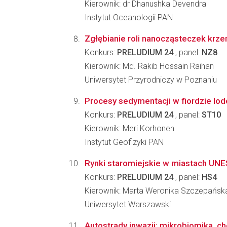
Kierownik: dr Dhanushka Devendra
Instytut Oceanologii PAN
Zgłębianie roli nanocząsteczek krze
Konkurs:
PRELUDIUM 24
, panel:
NZ8
Kierownik: Md. Rakib Hossain Raihan
Uniwersytet Przyrodniczy w Poznaniu
Procesy sedymentacji w fiordzie lo
Konkurs:
PRELUDIUM 24
, panel:
ST10
Kierownik: Meri Korhonen
Instytut Geofizyki PAN
Rynki staromiejskie w miastach UNE
Konkurs:
PRELUDIUM 24
, panel:
HS4
Kierownik: Marta Weronika Szczepańsk
Uniwersytet Warszawski
Autostrady inwazji: mikrobiomika, c