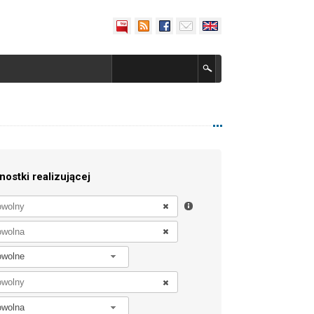
nostki realizującej
owolne
owolna