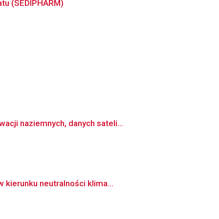
matu (SEDIPHARM)
cji naziemnych, danych sateli...
kierunku neutralności klima...