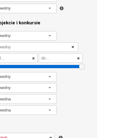
owolny
jekcie i konkursie
owolny
owolny
owolny
owolna
owolna