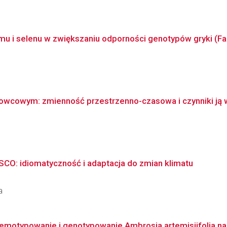
mu i selenu w zwiększaniu odporności genotypów gryki (Fag
dowcowym: zmienność przestrzenno-czasowa i czynniki ją 
SCO: idiomatyczność i adaptacja do zmian klimatu
a
hemotypowanie i genotypowanie Ambrosia artemisiifolia na