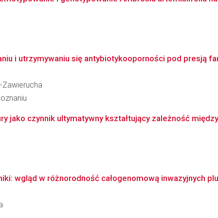
niu i utrzymywaniu się antybiotykooporności pod presją far
a-Zawierucha
Poznaniu
y jako czynnik ultymatywny kształtujący zależność między 
miki: wgląd w różnorodność całogenomową inwazyjnych p
a