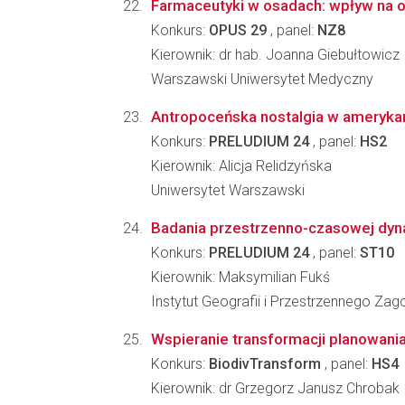
Farmaceutyki w osadach: wpływ na 
Konkurs:
OPUS 29
, panel:
NZ8
Kierownik: dr hab. Joanna Giebułtowicz
Warszawski Uniwersytet Medyczny
Antropoceńska nostalgia w amerykańs
Konkurs:
PRELUDIUM 24
, panel:
HS2
Kierownik: Alicja Relidzyńska
Uniwersytet Warszawski
Badania przestrzenno-czasowej dynam
Konkurs:
PRELUDIUM 24
, panel:
ST10
Kierownik: Maksymilian Fukś
Instytut Geografii i Przestrzennego Z
Wspieranie transformacji planowania
Konkurs:
BiodivTransform
, panel:
HS4
Kierownik: dr Grzegorz Janusz Chrobak