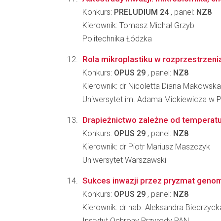
Konkurs:
PRELUDIUM 24
, panel:
NZ8
Kierownik: Tomasz Michał Grzyb
Politechnika Łódzka
Rola mikroplastiku w rozprzestrzenia
Konkurs:
OPUS 29
, panel:
NZ8
Kierownik: dr Nicoletta Diana Makowsk
Uniwersytet im. Adama Mickiewicza w 
Drapieżnictwo zależne od temperatur
Konkurs:
OPUS 29
, panel:
NZ8
Kierownik: dr Piotr Mariusz Maszczyk
Uniwersytet Warszawski
Sukces inwazji przez pryzmat geno
Konkurs:
OPUS 29
, panel:
NZ8
Kierownik: dr hab. Aleksandra Biedrzyck
Instytut Ochrony Przyrody PAN