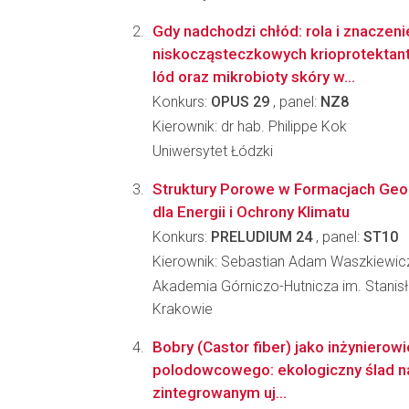
Gdy nadchodzi chłód: rola i znaczeni
niskocząsteczkowych krioprotektant
lód oraz mikrobioty skóry w...
Konkurs:
OPUS 29
, panel:
NZ8
Kierownik: dr hab. Philippe Kok
Uniwersytet Łódzki
Struktury Porowe w Formacjach Geol
dla Energii i Ochrony Klimatu
Konkurs:
PRELUDIUM 24
, panel:
ST10
Kierownik: Sebastian Adam Waszkiewic
Akademia Górniczo-Hutnicza im. Stanis
Krakowie
Bobry (Castor fiber) jako inżynierow
polodowcowego: ekologiczny ślad n
zintegrowanym uj...