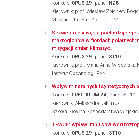
Konkurs:
OPUS 29
, panel:
NZ8
Kierownik: prof. Wiesław Zbigniew Bog
Muzeum i Instytut Zoologii PAN
Sekwestracja węgla pochodzącego z
makroglonów w fiordach polarnych: n
mitygacji zmian klimatyc...
Konkurs:
OPUS 29
, panel:
ST10
Kierownik: prof. Maria Anna Włodarska
Instytut Oceanologii PAN
Wpływ mineralnych i syntetycznych 
Konkurs:
PRELUDIUM 24
, panel:
ST10
Kierownik: Aleksandra Jakimiuk
Szkoła Główna Gospodarstwa Wiejskie
TRACE: Wpływ impulsów wód roztopow
Konkurs:
OPUS 29
, panel:
ST10