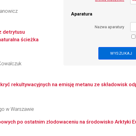
danowicz
Aparatura
Nazwa aparatury
 detrytusu
aturalna ścieżka
-Kowalczuk
okryć rekultywacyjnych na emisję metanu ze składowisk o
go w Warszawie
ych po ostatnim zlodowaceniu na środowisko Arktyki Eur