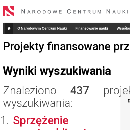
O Narodowym Centrum Nauki
Finansowanie nauki
Współpr
Projekty finansowane pr
Wyniki wyszukiwania
Znaleziono
437
projek
wyszukiwania:
D
Sprzężenie