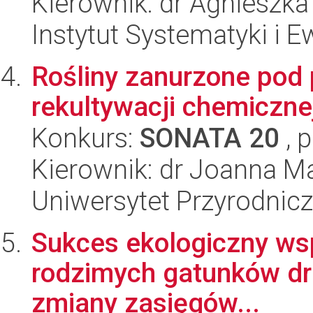
Kierownik: dr Agniesz
Instytut Systematyki i E
Rośliny zanurzone pod p
rekultywacji chemiczne
Konkurs:
SONATA 20
, 
Kierownik: dr Joanna M
Uniwersytet Przyrodnic
Sukces ekologiczny ws
rodzimych gatunków drze
zmiany zasięgów...