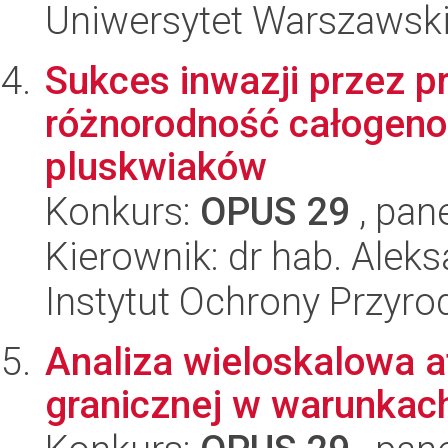
Uniwersytet Warszawsk
Sukces inwazji przez p
różnorodność całogen
pluskwiaków
Konkurs:
OPUS 29
, pan
Kierownik: dr hab. Alek
Instytut Ochrony Przyr
Analiza wieloskalowa 
granicznej w warunkach