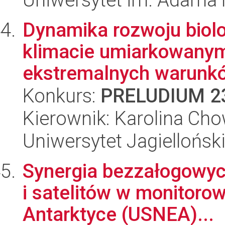
Dynamika rozwoju biol
klimacie umiarkowany
ekstremalnych warunkó
Konkurs:
PRELUDIUM 2
Kierownik: Karolina Ch
Uniwersytet Jagiellońsk
Synergia bezzałogowyc
i satelitów w monitoro
Antarktyce (USNEA)...