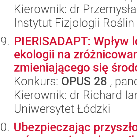
Kierownik: dr Przemysł
Instytut Fizjologii Rośl
PIERISADAPT: Wpływ lok
ekologii na zróżnicowan
zmieniającego się środ
Konkurs:
OPUS 28
, pan
Kierownik: dr Richard Ia
Uniwersytet Łódzki
Ubezpieczając przyszł