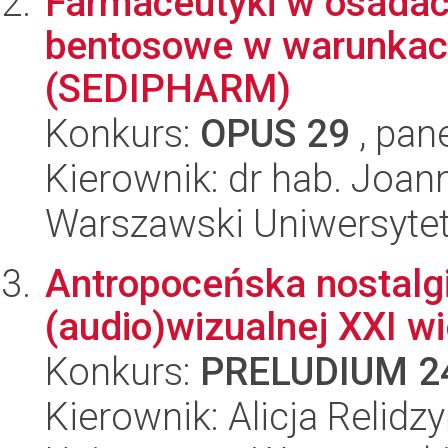
Farmaceutyki w osadac
bentosowe w warunkach
(SEDIPHARM)
Konkurs:
OPUS 29
, pan
Kierownik: dr hab. Joan
Warszawski Uniwersyte
Antropoceńska nostalgi
(audio)wizualnej XXI w
Konkurs:
PRELUDIUM 2
Kierownik: Alicja Relidz