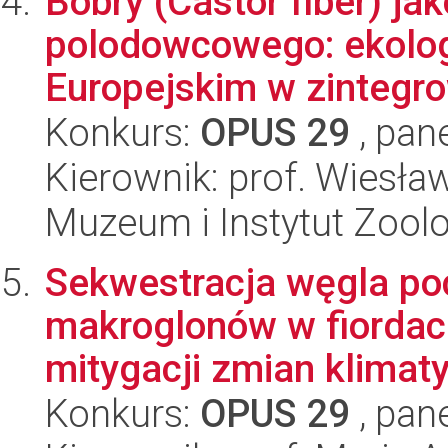
Bobry (Castor fiber) ja
polodowcowego: ekolog
Europejskim w zintegro
Konkurs:
OPUS 29
, pan
Kierownik: prof. Wiesł
Muzeum i Instytut Zoolo
Sekwestracja węgla po
makroglonów w fiordach
mitygacji zmian klimaty
Konkurs:
OPUS 29
, pan