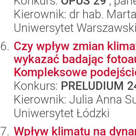
Konkurs:
OPUS 29
, pan
Kierownik: dr hab. Mar
Uniwersytet Warszawsk
Czy wpływ zmian klimat
wykazać badając fotoau
Kompleksowe podejście
Konkurs:
PRELUDIUM 2
Kierownik: Julia Anna 
Uniwersytet Łódzki
Wpływ klimatu na dyna