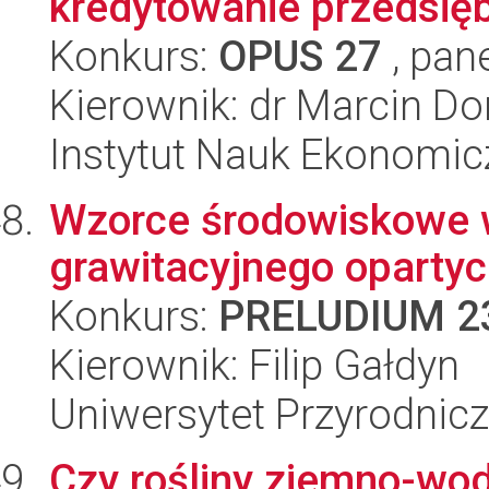
kredytowanie przedsię
Konkurs:
OPUS 27
, pan
Kierownik: dr Marcin D
Instytut Nauk Ekonomi
Wzorce środowiskowe 
grawitacyjnego opartyc
Konkurs:
PRELUDIUM 2
Kierownik: Filip Gałdyn
Uniwersytet Przyrodnic
Czy rośliny ziemno-wod