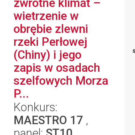
zwrotne klimat –
wietrzenie w
obrębie zlewni
rzeki Perłowej
(Chiny) i jego
S
zapis w osadach
szelfowych Morza
P...
Konkurs:
MAESTRO 17
,
panel:
ST10