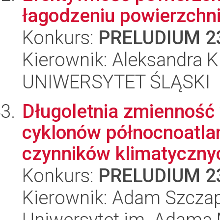
łagodzeniu powierzchn
Konkurs:
PRELUDIUM 2
Kierownik: Aleksandra 
UNIWERSYTET ŚLĄSKI
Długoletnia zmienność
cyklonów północnoatlan
czynników klimatycznych
Konkurs:
PRELUDIUM 2
Kierownik: Adam Szczap
Uniwersytet im. Adama 