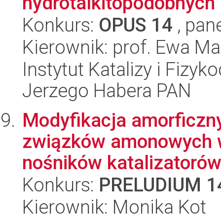
hydrotalkitopodobnych 
Konkurs:
OPUS 14
, pan
Kierownik: prof. Ewa M
Instytut Katalizy i Fizy
Jerzego Habera PAN
Modyfikacja amorficzn
związków amonowych w
nośników katalizatorów 
Konkurs:
PRELUDIUM 1
Kierownik: Monika Kot