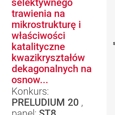
selektywnego
trawienia na
mikrostrukturę i
właściwości
katalityczne
S
kwazikryształów
dekagonalnych na
osnow...
Konkurs:
PRELUDIUM 20
,
panel:
ST8