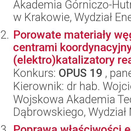
Akademia Górniczo-Hutn
w Krakowie, Wydział Ener
Porowate materiały wę
centrami koordynacyjny
(elektro)katalizatory rea
Konkurs:
OPUS 19
, pan
Kierownik: dr hab. Wojci
Wojskowa Akademia Tec
Dąbrowskiego, Wydział 
Poprawa właściwości e