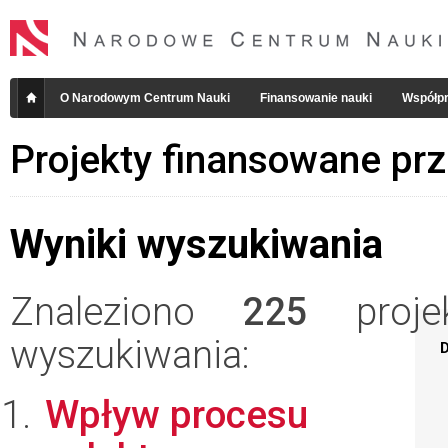
O Narodowym Centrum Nauki
Finansowanie nauki
Współpr
Projekty finansowane pr
Wyniki wyszukiwania
Znaleziono
225
projek
wyszukiwania:
D
Wpływ procesu