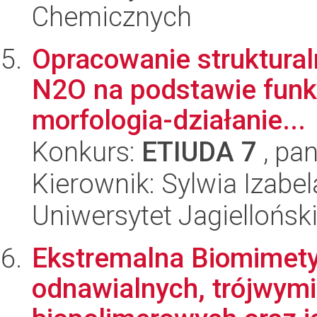
Chemicznych
Opracowanie struktural
N2O na podstawie funkcj
morfologia-działanie...
Konkurs:
ETIUDA 7
, pan
Kierownik: Sylwia Izabe
Uniwersytet Jagiellońsk
Ekstremalna Biomimetyk
odnawialnych, trójwym