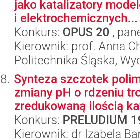
jako katalizatory mod
i elektrochemicznych...
Konkurs:
OPUS 20
, pan
Kierownik: prof. Anna C
Politechnika Śląska, Wy
Synteza szczotek poli
zmiany pH o rdzeniu t
zredukowaną ilością kat
Konkurs:
PRELUDIUM 1
Kierownik: dr Izabela B