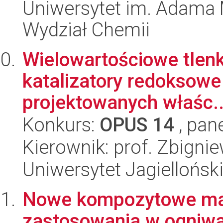
Uniwersytet im. Adama 
Wydział Chemii
Wielowartościowe tlenk
katalizatory redoksow
projektowanych właśc..
Konkurs:
OPUS 14
, pan
Kierownik: prof. Zbigni
Uniwersytet Jagiellońsk
Nowe kompozytowe mat
zastosowania w ogniw