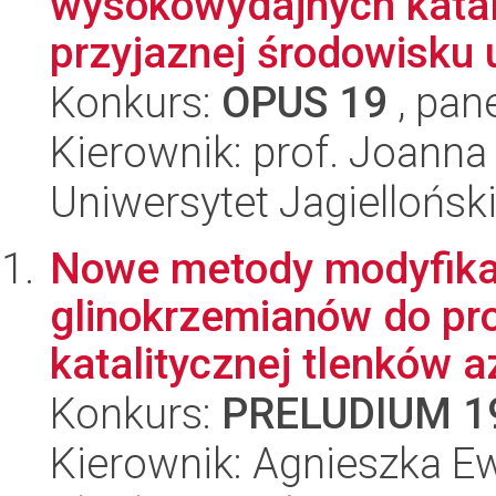
wysokowydajnych katal
przyjaznej środowisku u
Konkurs:
OPUS 19
, pan
Kierownik: prof. Joann
Uniwersytet Jagiellońsk
Nowe metody modyfikacj
glinokrzemianów do pro
katalitycznej tlenków az
Konkurs:
PRELUDIUM 1
Kierownik: Agnieszka 