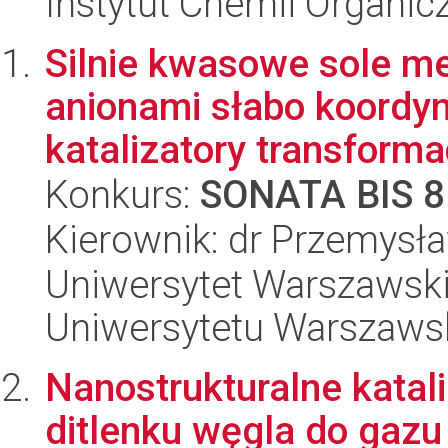
Instytut Chemii Organi
Silnie kwasowe sole m
anionami słabo koordy
katalizatory transformacj
Konkurs:
SONATA BIS 8
Kierownik: dr Przemysł
Uniwersytet Warszawski
Uniwersytetu Warszaws
Nanostrukturalne katal
ditlenku węgla do gaz