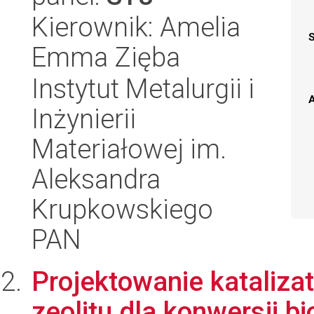
Kierownik: Amelia
Emma Zięba
Instytut Metalurgii i
A
Inżynierii
Materiałowej im.
Aleksandra
Krupkowskiego
PAN
Projektowanie kataliza
zeolitu dla konwersji 