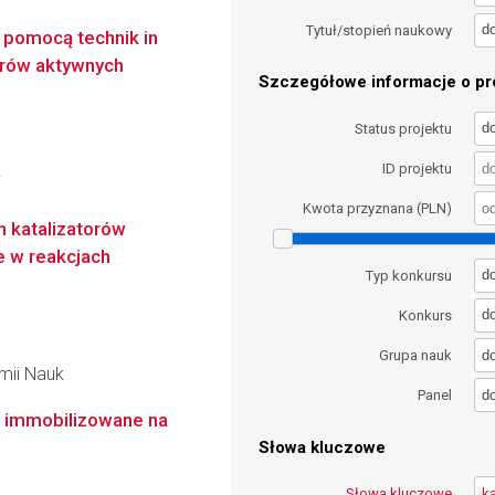
d
Tytuł/stopień naukowy
pomocą technik in
trów aktywnych
Szczegółowe informacje o pro
d
Status projektu
ID projektu
i
Kwota przyznana (PLN)
h katalizatorów
e w reakcjach
d
Typ konkursu
d
Konkurs
d
Grupa nauk
emii Nauk
d
Panel
e immobilizowane na
Słowa kluczowe
Słowa kluczowe