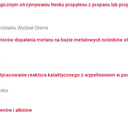
ogicznym otrzymywaniu tlenku propylenu z propanu lub pro
oznaniu, Wydział Chemii
zatorów dopalania metanu na bazie metalowych nośników st
i
Opracowanie reaktora katalitycznego z wypełnieniem w post
wska
i
kenów i alkinów