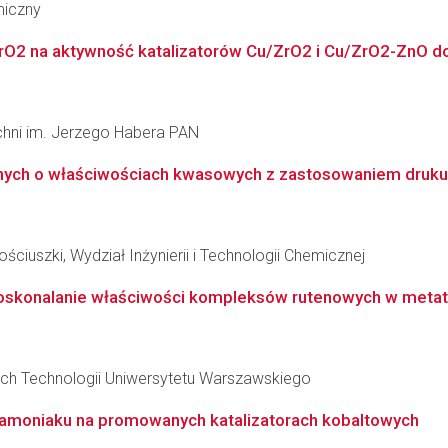
miczny
ZrO2 na aktywność katalizatorów Cu/ZrO2 i Cu/ZrO2-ZnO do
zchni im. Jerzego Habera PAN
znych o właściwościach kwasowych z zastosowaniem druku
ciuszki, Wydział Inżynierii i Technologii Chemicznej
doskonalanie właściwości kompleksów rutenowych w metate
ch Technologii Uniwersytetu Warszawskiego
zy amoniaku na promowanych katalizatorach kobaltowych