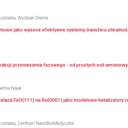
oznaniu, Wydział Chemii
ynowe jako wysoce efektywne systemy transferu chiralnośc
akcji przeniesienia fazowego - od prostych soli amoniowyc
ademia Nauk
 żelaza FeO(111) na Ru(0001) jako modelowe katalizatory r
 Poznaniu, Centrum NanoBioMedyczne