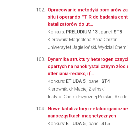
Opracowanie metodyki pomiarów za 
situ i operando FTIR do badania cen
katalizatorów do ut...
Konkurs:
PRELUDIUM 13
, panel:
ST8
Kierownik: Magdalena Anna Chrzan
Uniwersytet Jagielloński, Wydział Chemi
Dynamika struktury heterogenicznyc
opartych na nanokrystalicznym złoci
utleniania-redukcji (...
Konkurs:
ETIUDA 5
, panel:
ST4
Kierownik: dr Maciej Zieliński
Instytut Chemii Fizycznej Polskiej Akad
Nowe katalizatory metaloorganiczn
nanocząstkach magnetycznych
Konkurs:
ETIUDA 5
, panel:
ST5