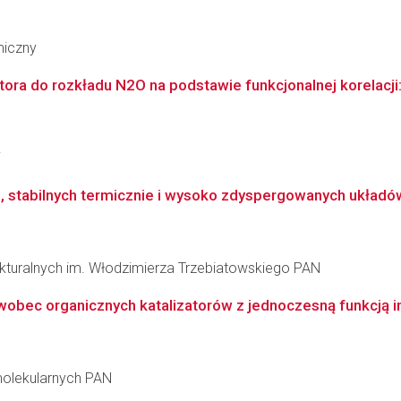
miczny
ora do rozkładu N2O na podstawie funkcjonalnej korelacji:
i
h, stabilnych termicznie i wysoko zdyspergowanych układów
rukturalnych im. Włodzimierza Trzebiatowskiego PAN
wobec organicznych katalizatorów z jednoczesną funkcją in
molekularnych PAN