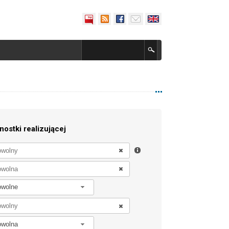
nostki realizującej
owolne
owolna