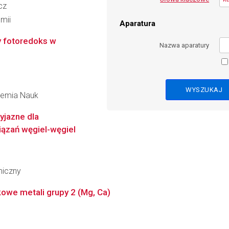
cz
mii
Aparatura
ry fotoredoks w
Nazwa aparatury
ademia Nauk
yjazne dla
iązań węgiel-węgiel
miczny
owe metali grupy 2 (Mg, Ca)