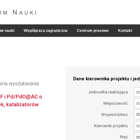
ie nauki
Współpraca zagraniczna
Centrum prasowe
Kontakt
Dane kierownika projektu i jed
eria wyszukiwania:
Jednostka realizująca
F i Pd/PdO@AC o
Miejscowość
k, katalizatorów
d
Województwo
Kierownik projektu
d
Płeć