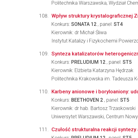
Politechnika Warszawska, Wydział Che
Wpływ struktury krystalograficznej 
Konkurs:
SONATA 12
, panel:
ST4
Kierownik: dr Michał Śliwa
Instytut Katalizy i Fizykochemii Powier
Synteza katalizatorów heterogenic
Konkurs:
PRELUDIUM 12
, panel:
ST5
Kierownik: Elżbieta Katarzyna Hędrzak
Politechnika Krakowska im. Tadeusza Koś
Karbeny anionowe i boryloaniony: u
Konkurs:
BEETHOVEN 2
, panel:
ST5
Kierownik: dr hab. Bartosz Trzaskowski
Uniwersytet Warszawski, Centrum Nowy
Czułość strukturalna reakcji synte
Konkurs:
PRELUDIUM 12
, panel:
ST5