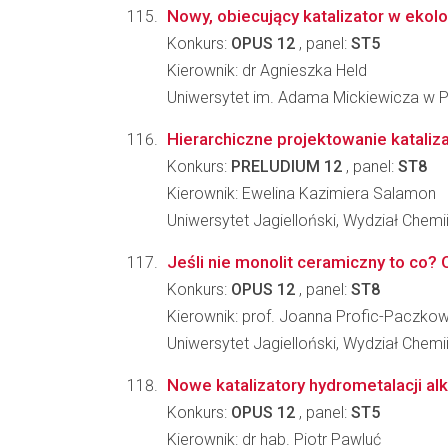
Nowy, obiecujący katalizator w ekol
Konkurs:
OPUS 12
, panel:
ST5
Kierownik: dr Agnieszka Held
Uniwersytet im. Adama Mickiewicza w P
Hierarchiczne projektowanie katali
Konkurs:
PRELUDIUM 12
, panel:
ST8
Kierownik: Ewelina Kazimiera Salamon
Uniwersytet Jagielloński, Wydział Chemi
Jeśli nie monolit ceramiczny to co? 
Konkurs:
OPUS 12
, panel:
ST8
Kierownik: prof. Joanna Profic-Paczko
Uniwersytet Jagielloński, Wydział Chemi
Nowe katalizatory hydrometalacji al
Konkurs:
OPUS 12
, panel:
ST5
Kierownik: dr hab. Piotr Pawluć