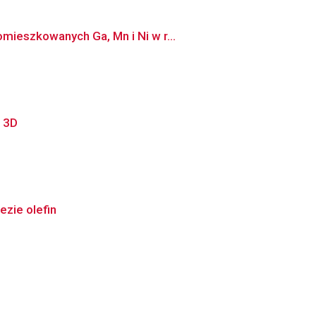
mieszkowanych Ga, Mn i Ni w r...
 3D
zie olefin