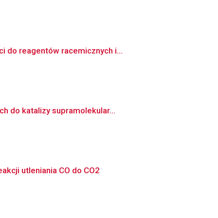
i do reagentów racemicznych i...
h do katalizy supramolekular...
eakcji utleniania CO do CO2