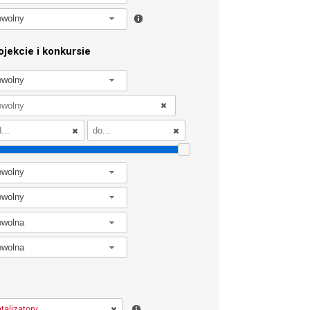
owolny
jekcie i konkursie
owolny
owolny
owolny
owolna
owolna