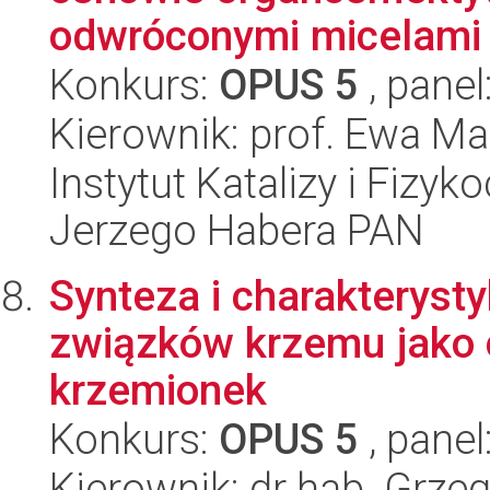
odwróconymi micelami z
Konkurs:
OPUS 5
, panel
Kierownik: prof. Ewa M
Instytut Katalizy i Fizy
Jerzego Habera PAN
Synteza i charakterys
związków krzemu jako c
krzemionek
Konkurs:
OPUS 5
, panel
Kierownik: dr hab. Grze