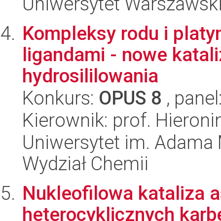
Uniwersytet Warszawski
Kompleksy rodu i platy
ligandami - nowe katal
hydrosililowania
Konkurs:
OPUS 8
, panel
Kierownik: prof. Hieron
Uniwersytet im. Adama 
Wydział Chemii
Nukleofilowa kataliza
heterocyklicznych karb