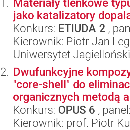
Materiały tlenkowe ty
jako katalizatory dopal
Konkurs:
ETIUDA 2
, pan
Kierownik: Piotr Jan Le
Uniwersytet Jagiellońsk
Dwufunkcyjne kompozy
"core-shell" do elimina
organicznych metodą ad
Konkurs:
OPUS 6
, panel
Kierownik: prof. Piotr K