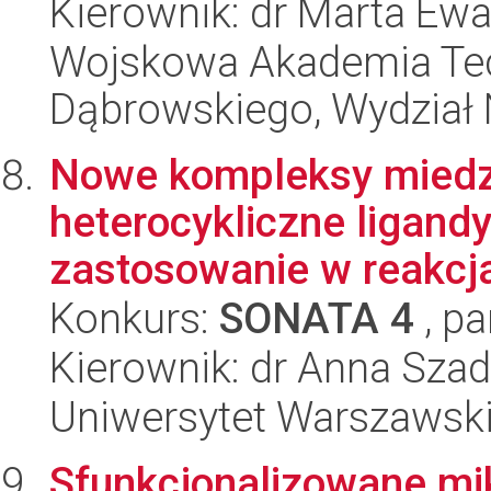
Kierownik: dr Marta E
Wojskowa Akademia Tec
Dąbrowskiego, Wydział 
Nowe kompleksy miedzi
heterocykliczne ligand
zastosowanie w reakcj
Konkurs:
SONATA 4
, pa
Kierownik: dr Anna Sza
Uniwersytet Warszawski
Sfunkcjonalizowane mik