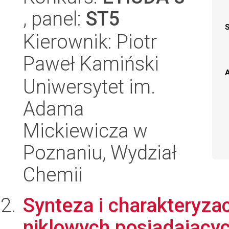
, panel:
ST5
Kierownik: Piotr
Paweł Kamiński
A
Uniwersytet im.
Adama
Mickiewicza w
Poznaniu, Wydział
Chemii
Synteza i charakteryza
niklowych posiadającyc