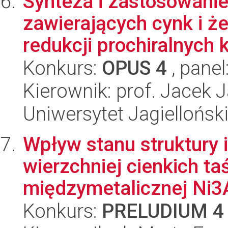
Synteza i zastosowanie
zawierających cynk i ż
redukcji prochiralnych 
Konkurs:
OPUS 4
, panel
Kierownik: prof. Jacek 
Uniwersytet Jagiellońsk
Wpływ stanu struktury 
wierzchniej cienkich t
międzymetalicznej Ni3A
Konkurs:
PRELUDIUM 4