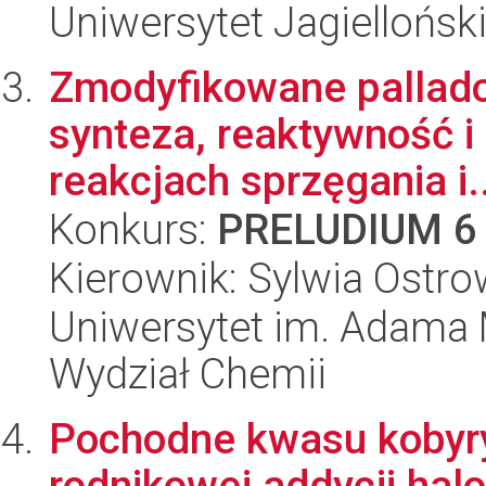
Uniwersytet Jagiellońsk
Zmodyfikowane pallado
synteza, reaktywność i
reakcjach sprzęgania i..
Konkurs:
PRELUDIUM 6
Kierownik: Sylwia Ostr
Uniwersytet im. Adama 
Wydział Chemii
Pochodne kwasu kobyry
rodnikowej addycji ha