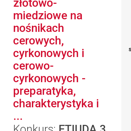
złotowo-
miedziowe na
nośnikach
cerowych,
cyrkonowych i
S
cerowo-
cyrkonowych -
preparatyka,
charakterystyka i
...
Konkurs:
ETIUDA 3