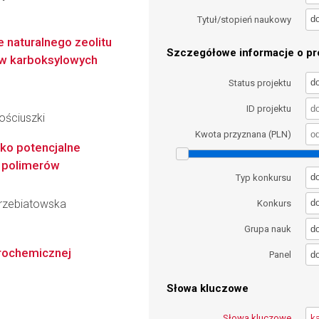
d
Tytuł/stopień naukowy
e naturalnego zeolitu
Szczegółowe informacje o pro
ów karboksylowych
d
Status projektu
ID projektu
ościuszki
Kwota przyznana (PLN)
ako potencjalne
u polimerów
d
Typ konkursu
Trzebiatowska
d
Konkurs
d
Grupa nauk
trochemicznej
d
Panel
Słowa kluczowe
Słowa kluczowe