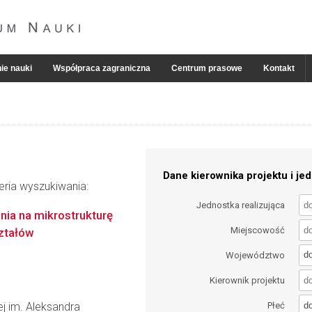
ie nauki
Współpraca zagraniczna
Centrum prasowe
Kontakt
Dane kierownika projektu i jed
eria wyszukiwania:
Jednostka realizująca
ia na mikrostrukturę
Miejscowość
ształów
d
Województwo
Kierownik projektu
d
wej im. Aleksandra
Płeć