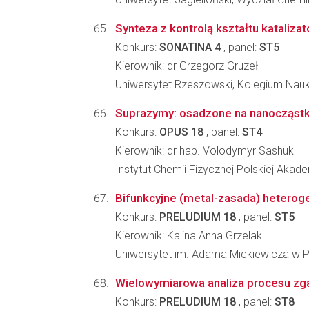
Synteza z kontrolą kształtu kataliz
Konkurs:
SONATINA 4
, panel:
ST5
Kierownik: dr Grzegorz Gruzeł
Uniwersytet Rzeszowski, Kolegium Nau
Suprazymy: osadzone na nanocząstka
Konkurs:
OPUS 18
, panel:
ST4
Kierownik: dr hab. Volodymyr Sashuk
Instytut Chemii Fizycznej Polskiej Akad
Bifunkcyjne (metal-zasada) heteroge
Konkurs:
PRELUDIUM 18
, panel:
ST5
Kierownik: Kalina Anna Grzelak
Uniwersytet im. Adama Mickiewicza w P
Wielowymiarowa analiza procesu zga
Konkurs:
PRELUDIUM 18
, panel:
ST8