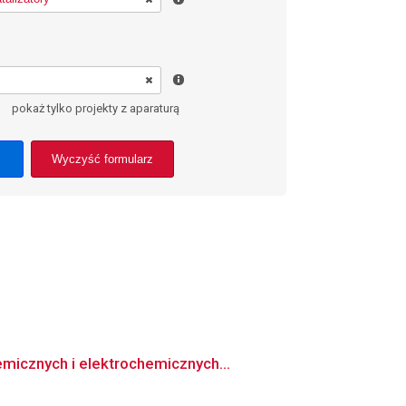
pokaż tylko projekty z aparaturą
Wyczyść formularz
micznych i elektrochemicznych...