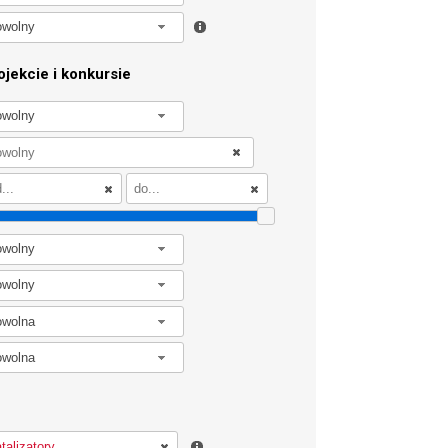
owolny
jekcie i konkursie
owolny
owolny
owolny
owolna
owolna