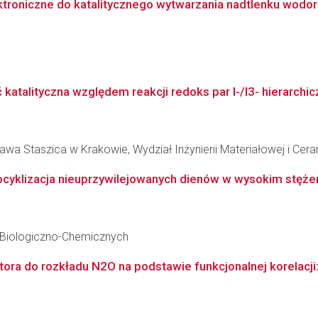
ktroniczne do katalitycznego wytwarzania nadtlenku wodor
katalityczna względem reakcji redoks par I-/I3- hierarchic
wa Staszica w Krakowie, Wydział Inżynierii Materiałowej i Cera
ocyklizacja nieuprzywilejowanych dienów w wysokim stężen
 Biologiczno-Chemicznych
ora do rozkładu N2O na podstawie funkcjonalnej korelacji: