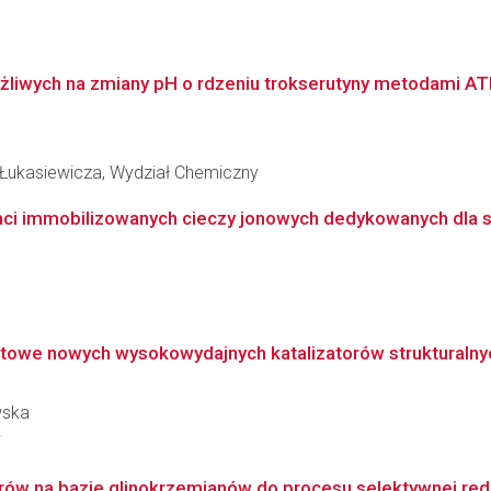
liwych na zmiany pH o rdzeniu trokserutyny metodami ATRP
 Łukasiewicza, Wydział Chemiczny
ci immobilizowanych cieczy jonowych dedykowanych dla syn
towe nowych wysokowydajnych katalizatorów strukturalnych
wska
i
ów na bazie glinokrzemianów do procesu selektywnej redukc