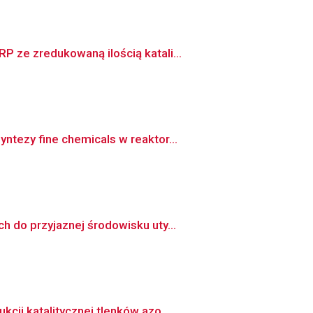
 ze zredukowaną ilością katali...
tezy fine chemicals w reaktor...
 do przyjaznej środowisku uty...
ji katalitycznej tlenków azo...