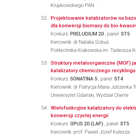
Krupkowskiego PAN
Projektowanie katalizatorów na bazi
dla konwersji biomasy do bio-kwas
Konkurs:
PRELUDIUM 20
, panel:
ST5
Kierownik: dr Natalia Sobuś
Politechnika Krakowska im. Tadeusza K
Struktury metaloorganiczne (MOF) j
katalizatory chemicznego recykling
Konkurs:
SONATINA 5
, panel:
ST4
Kierownik: dr Patrycja Maria Jutrzenka 
Uniwersytet Gdański, Wydział Chemii
Wielofunkcyjne katalizatory do elek
konwersji czystej energii
Konkurs:
OPUS 20 (LAP)
, panel:
ST5
Kierownik: prof. Paweł Józef Kulesza