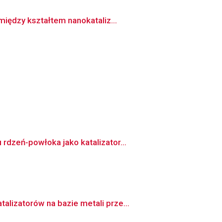
między kształtem nanokataliz...
dzeń-powłoka jako katalizator...
lizatorów na bazie metali prze...