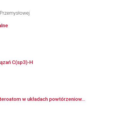
i Przemysłowej
alne
iązań C(sp3)-H
teroatom w układach powtórzeniow...