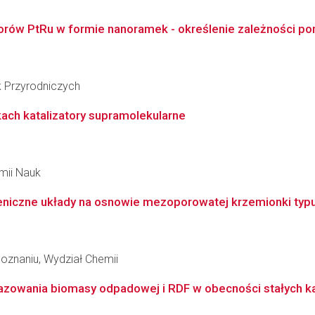
atorów PtRu w formie nanoramek - określenie zależności po
k Przyrodniczych
ch katalizatory supramolekularne
emii Nauk
niczne układy na osnowie mezoporowatej krzemionki typu r
oznaniu, Wydział Chemii
zowania biomasy odpadowej i RDF w obecności stałych kata