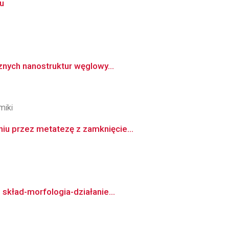
u
znych nanostruktur węglowy...
miki
iu przez metatezę z zamknięcie...
 skład-morfologia-działanie...