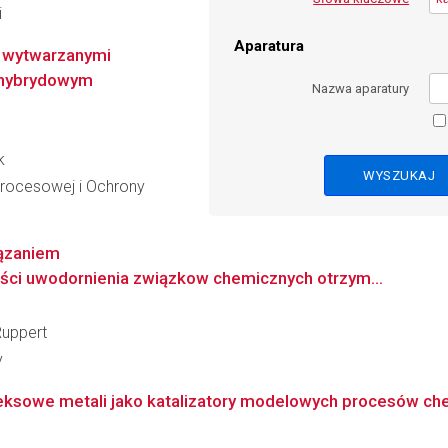
i
Aparatura
i wytwarzanymi
 hybrydowym
Nazwa aparatury
k
 Procesowej i Ochrony
iązaniem
ści uwodornienia związkow chemicznych otrzym...
Ruppert
y
eksowe metali jako katalizatory modelowych procesów che