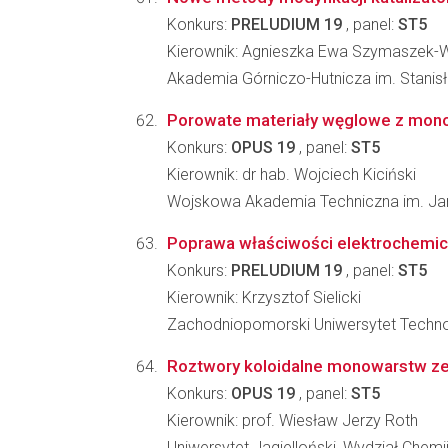
Konkurs:
PRELUDIUM 19
, panel:
ST5
Kierownik: Agnieszka Ewa Szymaszek
Akademia Górniczo-Hutnicza im. Stanisł
Porowate materiały węglowe z mononu
Konkurs:
OPUS 19
, panel:
ST5
Kierownik: dr hab. Wojciech Kiciński
Wojskowa Akademia Techniczna im. Jar
Poprawa właściwości elektrochemic
Konkurs:
PRELUDIUM 19
, panel:
ST5
Kierownik: Krzysztof Sielicki
Zachodniopomorski Uniwersytet Technolo
Roztwory koloidalne monowarstw zeo
Konkurs:
OPUS 19
, panel:
ST5
Kierownik: prof. Wiesław Jerzy Roth
Uniwersytet Jagielloński, Wydział Chemi