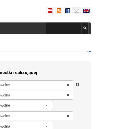
nostki realizującej
owolne
owolna