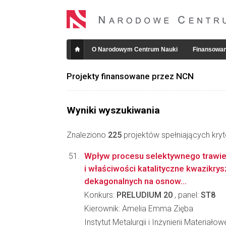
O Narodowym Centrum Nauki
Finansowan
Projekty finansowane przez NCN
Wyniki wyszukiwania
Znaleziono
225
projektów spełniających kryt
Wpływ procesu selektywnego trawien
i właściwości katalityczne kwazikry
dekagonalnych na osnow...
Konkurs:
PRELUDIUM 20
, panel:
ST8
Kierownik: Amelia Emma Zięba
Instytut Metalurgii i Inżynierii Materiało