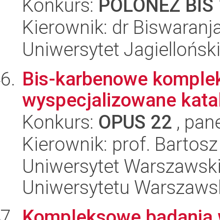
Konkurs:
POLONEZ BIS 
Kierownik: dr Biswaran
Uniwersytet Jagiellońsk
Bis-karbenowe komplek
wyspecjalizowane katal
Konkurs:
OPUS 22
, pan
Kierownik: prof. Bartos
Uniwersytet Warszawski
Uniwersytetu Warszaws
Kompleksowe badania w