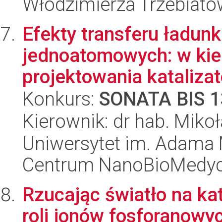
Włodzimierza Trzebiat
Efekty transferu ładunk
jednoatomowych: w kie
projektowania kataliza
Konkurs:
SONATA BIS 1
Kierownik: dr hab. Miko
Uniwersytet im. Adama 
Centrum NanoBioMedy
Rzucając światło na kat
roli jonów fosforanowy