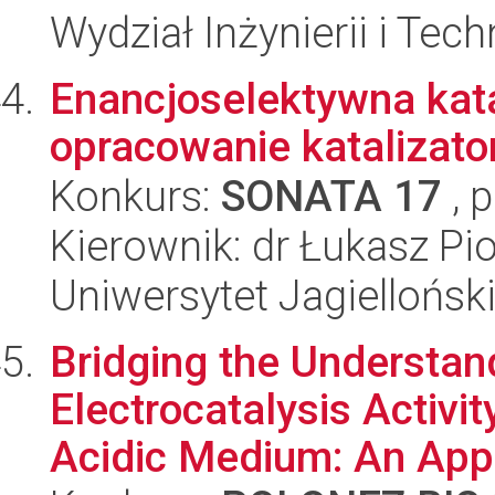
Wydział Inżynierii i Tec
Enancjoselektywna kata
opracowanie katalizato
Konkurs:
SONATA 17
, 
Kierownik: dr Łukasz Pi
Uniwersytet Jagiellońsk
Bridging the Understa
Electrocatalysis Activit
Acidic Medium: An Appr