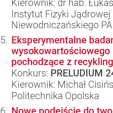
Kierownik: dr hab. Łuka
Instytut Fizyki Jądrowej
Niewodniczańskiego P
Eksperymentalne badan
wysokowartościowego z
pochodzące z recyklingu 
Konkurs:
PRELUDIUM 2
Kierownik: Michał Cisińs
Politechnika Opolska
Nowe podejście do twor