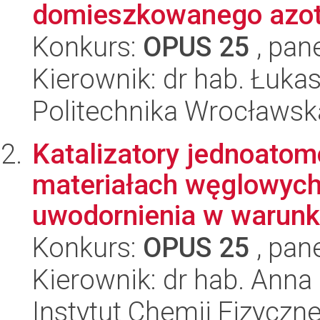
domieszkowanego azotem
Konkurs:
OPUS 25
, pan
Kierownik: dr hab. Łuk
Politechnika Wrocławsk
Katalizatory jednoato
materiałach węglowych
uwodornienia w warunka
Konkurs:
OPUS 25
, pan
Kierownik: dr hab. Ann
Instytut Chemii Fizyczn