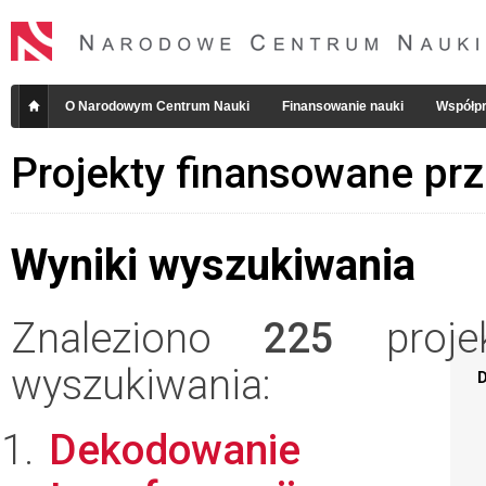
O Narodowym Centrum Nauki
Finansowanie nauki
Współpr
Projekty finansowane pr
Wyniki wyszukiwania
Znaleziono
225
projek
wyszukiwania:
D
Dekodowanie