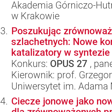
Akademia Górniczo-Hutn
w Krakowie
Poszukując zrównoważo
szlachetnych: Nowe ko
katalizatory w syntezie
Konkurs:
OPUS 27
, pan
Kierownik: prof. Grzego
Uniwersytet im. Adama 
Ciecze jonowe jako no
dla zrównoważonych p