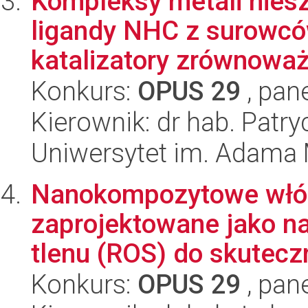
Kompleksy metali nies
ligandy NHC z surowcó
katalizatory zrównoważ
Konkurs:
OPUS 29
, pan
Kierownik: dr hab. Patry
Uniwersytet im. Adama 
Nanokompozytowe włó
zaprojektowane jako n
tlenu (ROS) do skuteczn
Konkurs:
OPUS 29
, pan