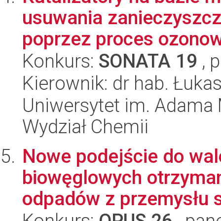
usuwania zanieczyszcz
poprzez proces ozonow
Konkurs:
SONATA 19
, 
Kierownik: dr hab. Łuka
Uniwersytet im. Adama 
Wydział Chemii
Nowe podejście do wal
biowęglowych otrzyma
odpadów z przemysłu 
Konkurs:
OPUS 26
, pan