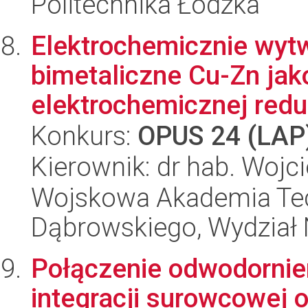
Politechnika Łódzka
Elektrochemicznie wyt
bimetaliczne Cu-Zn jako
elektrochemicznej reduk
Konkurs:
OPUS 24 (LAP
Kierownik: dr hab. Wojc
Wojskowa Akademia Tec
Dąbrowskiego, Wydział 
Połączenie odwodornie
integracji surowcowej 