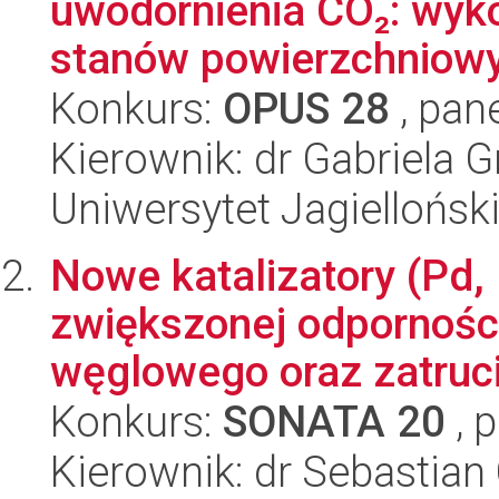
uwodornienia CO₂: wyko
stanów powierzchniowyc
Konkurs:
OPUS 28
, pan
Kierownik: dr Gabriela 
Uniwersytet Jagiellońsk
Nowe katalizatory (Pd, 
zwiększonej odpornośc
węglowego oraz zatrucie
Konkurs:
SONATA 20
, 
Kierownik: dr Sebastia