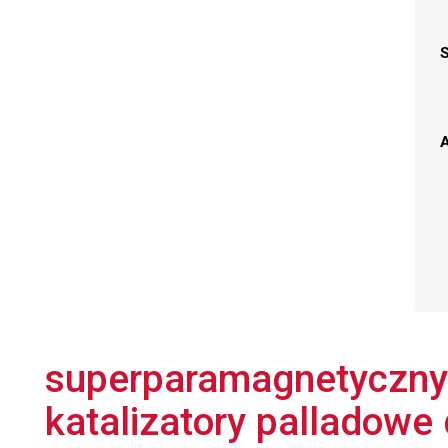
A
superparamagnetycznyc
katalizatory palladowe 