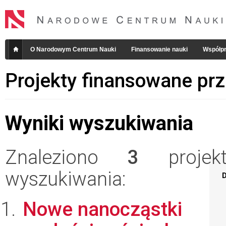
O Narodowym Centrum Nauki
Finansowanie nauki
Współpr
Projekty finansowane pr
Wyniki wyszukiwania
Znaleziono
3
projekt
wyszukiwania:
D
Nowe nanocząstki