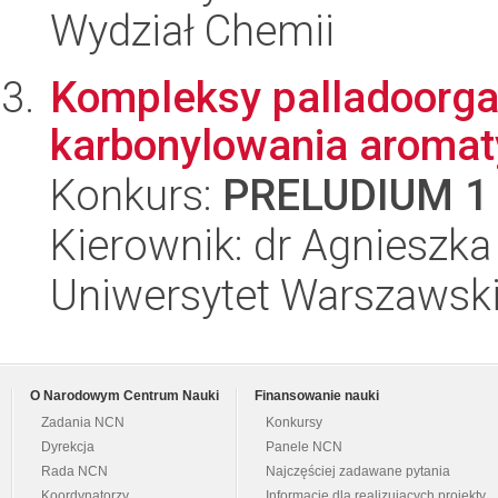
Wydział Chemii
Kompleksy palladoorgan
karbonylowania aromat
Konkurs:
PRELUDIUM 1
Kierownik: dr Agnieszka
Uniwersytet Warszawski
O Narodowym Centrum Nauki
Finansowanie nauki
Zadania NCN
Konkursy
Dyrekcja
Panele NCN
Rada NCN
Najczęściej zadawane pytania
Koordynatorzy
Informacje dla realizujących projekty