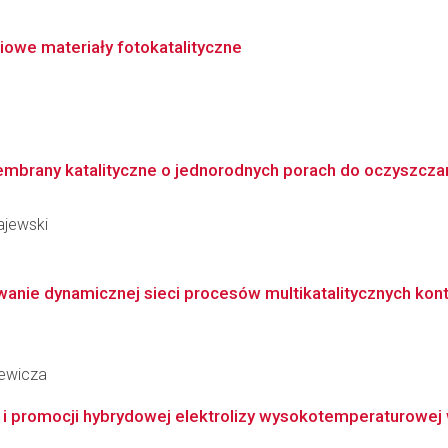
ciowe materiały fotokatalityczne
brany katalityczne o jednorodnych porach do oczyszczani
ajewski
anie dynamicznej sieci procesów multikatalitycznych kontr
iewicza
i promocji hybrydowej elektrolizy wysokotemperaturowej 