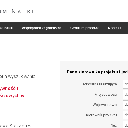
ie nauki
Współpraca zagraniczna
Centrum prasowe
Kontakt
Dane kierownika projektu i jed
eria wyszukiwania:
Jednostka realizująca
tywność i
Miejscowość
jściowych w
d
Województwo
Kierownik projektu
d
ława Staszica w
Płeć