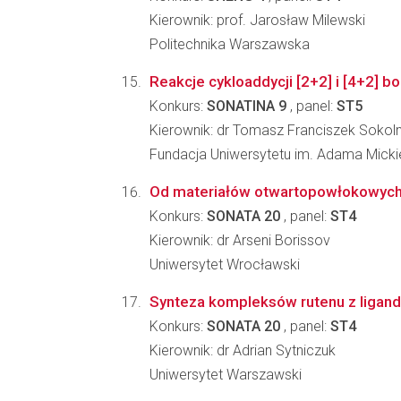
Kierownik: prof. Jarosław Milewski
Politechnika Warszawska
Reakcje cykloaddycji [2+2] i [4+2] b
Konkurs:
SONATINA 9
, panel:
ST5
Kierownik: dr Tomasz Franciszek Sokoln
Fundacja Uniwersytetu im. Adama Mick
Od materiałów otwartopowłokowych 
Konkurs:
SONATA 20
, panel:
ST4
Kierownik: dr Arseni Borissov
Uniwersytet Wrocławski
Synteza kompleksów rutenu z ligan
Konkurs:
SONATA 20
, panel:
ST4
Kierownik: dr Adrian Sytniczuk
Uniwersytet Warszawski