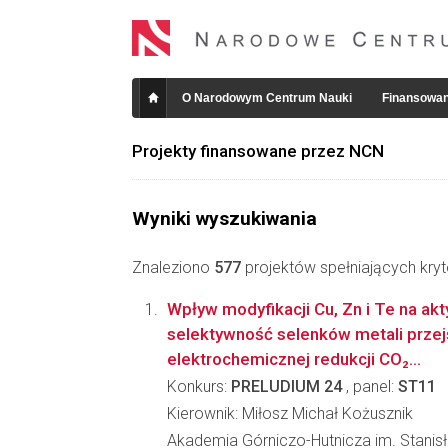
O Narodowym Centrum Nauki
Finansowan
Projekty finansowane przez NCN
Wyniki wyszukiwania
Znaleziono
577
projektów spełniających kryt
Wpływ modyfikacji Cu, Zn i Te na ak
selektywność selenków metali prze
elektrochemicznej redukcji CO₂...
Konkurs:
PRELUDIUM 24
, panel:
ST11
Kierownik: Miłosz Michał Kożusznik
Akademia Górniczo-Hutnicza im. Stanis