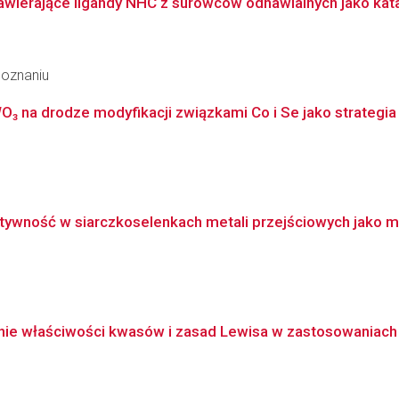
awierające ligandy NHC z surowców odnawialnych jako kata
Poznaniu
O₃ na drodze modyfikacji związkami Co i Se jako strategi
tywność w siarczkoselenkach metali przejściowych jako mat
ie właściwości kwasów i zasad Lewisa w zastosowaniach sy