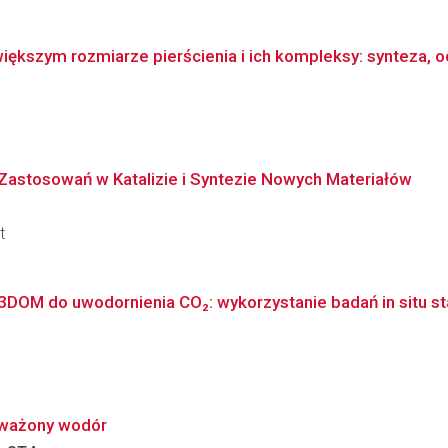
ększym rozmiarze pierścienia i ich kompleksy: synteza, oc
 Zastosowań w Katalizie i Syntezie Nowych Materiałów
t
OM do uwodornienia CO₂: wykorzystanie badań in situ sta
oważony wodór