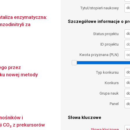
d
Tytuł/stopień naukowy
taliza enzymatyczna:
Szczegółowe informacje o pro
zodinitryli za
d
Status projektu
ID projektu
Kwota przyznana (PLN)
ego przez
d
Typ konkursu
nku nowej metody
d
Konkurs
d
Grupa nauk
d
Panel
nośników i
Słowa kluczowe
ji CO₂ z prekursorów
Słowa kluczowe