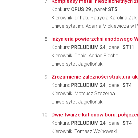
Kompleksy metali nieszlachetnych z
Konkurs:
OPUS 29
, panel:
ST5
Kierownik: dr hab. Patrycja Karolina Żak
Uniwersytet im. Adama Mickiewicza w 
Inżynieria powierzchni anodowego W
Konkurs:
PRELUDIUM 24
, panel:
ST11
Kierownik: Daniel Adrian Piecha
Uniwersytet Jagielloński
Zrozumienie zależności struktura-ak
Konkurs:
PRELUDIUM 24
, panel:
ST4
Kierownik: Mateusz Szczerba
Uniwersytet Jagielloński
Dwie twarze kationów boru: połączen
Konkurs:
PRELUDIUM 24
, panel:
ST4
Kierownik: Tomasz Wojnowski