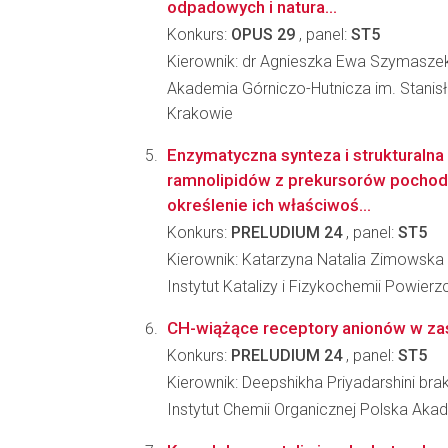
odpadowych i natura...
Konkurs:
OPUS 29
, panel:
ST5
Kierownik: dr Agnieszka Ewa Szymasz
Akademia Górniczo-Hutnicza im. Stanis
Krakowie
Enzymatyczna synteza i strukturalna
ramnolipidów z prekursorów pochod
określenie ich właściwoś...
Konkurs:
PRELUDIUM 24
, panel:
ST5
Kierownik: Katarzyna Natalia Zimowska
Instytut Katalizy i Fizykochemii Powier
CH-wiążące receptory anionów w zas
Konkurs:
PRELUDIUM 24
, panel:
ST5
Kierownik: Deepshikha Priyadarshini bra
Instytut Chemii Organicznej Polska Ak