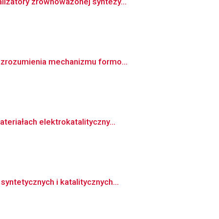
lizatory zrównoważonej syntezy...
a zrozumienia mechanizmu formo...
eriałach elektrokatalityczny...
ntetycznych i katalitycznych...