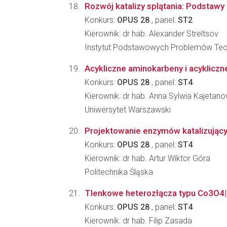
Rozwój katalizy splątania: Podstaw
Konkurs:
OPUS 28
, panel:
ST2
Kierownik: dr hab. Alexander Streltsov
Instytut Podstawowych Problemów Tec
Acykliczne aminokarbeny i acyklicz
Konkurs:
OPUS 28
, panel:
ST4
Kierownik: dr hab. Anna Sylwia Kajetan
Uniwersytet Warszawski
Projektowanie enzymów katalizujących
Konkurs:
OPUS 28
, panel:
ST4
Kierownik: dr hab. Artur Wiktor Góra
Politechnika Śląska
Tlenkowe heterozłącza typu Co3O4|Mx
Konkurs:
OPUS 28
, panel:
ST4
Kierownik: dr hab. Filip Zasada