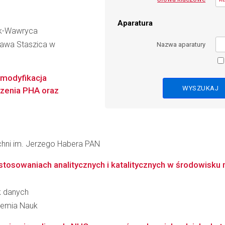
Aparatura
ek-Wawryca
ława Staszica w
Nazwa aparatury
 modyfikacja
zenia PHA oraz
zchni im. Jerzego Habera PAN
tosowaniach analitycznych i katalitycznych w środowisku
k danych
ademia Nauk