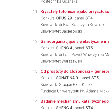
Politechnika Gdańska
Kryształy fotoniczne jako przyszłoś
Konkurs:
OPUS 29
, panel:
ST4
Kierownik: dr Ewa Katarzyna Kowalska
Uniwersytet Jagielloński
Samoorganizujące się elastyczne mem
Konkurs:
SHENG 4
, panel:
ST5
Kierownik: dr hab. Paweł Wawrzyniec M
Uniwersytet Warszawski
Od prostoty do złożoności – generow
Konkurs:
SONATINA 9
, panel:
ST5
Kierownik: Gracjan Piotr Kurpik
Fundacja Uniwersytetu im. Adama Mick
Badanie mechanizmu katalitycznego 
Konkurs:
SHENG 4
, panel:
ST4