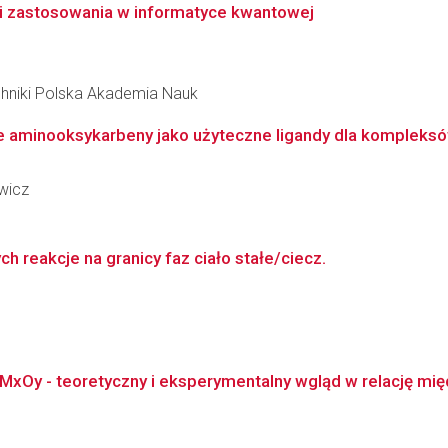
y i zastosowania w informatyce kwantowej
hniki Polska Akademia Nauk
ne aminooksykarbeny jako użyteczne ligandy dla kompleks
owicz
 reakcje na granicy faz ciało stałe/ciecz.
Oy - teoretyczny i eksperymentalny wgląd w relację międz