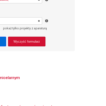
pokaż tylko projekty z aparaturą
Wyczyść formularz
 micelarnym