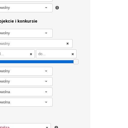
owolny
jekcie i konkursie
owolny
owolny
owolny
owolna
owolna