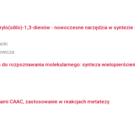
orylo(sililo)-1,3-dienów - nowoczesne narzędzia w syntezie
icki
iewicza
do rozpoznawania molekularnego: synteza wielopierścien
dami CAAC, zastosowanie w reakcjach metatezy