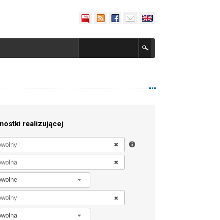
nostki realizującej
owolne
owolna