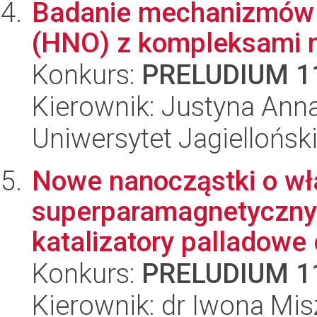
Badanie mechanizmów o
(HNO) z kompleksami m
Konkurs:
PRELUDIUM 1
Kierownik: Justyna Ann
Uniwersytet Jagiellońsk
Nowe nanocząstki o wł
superparamagnetycznyc
katalizatory palladowe 
Konkurs:
PRELUDIUM 1
Kierownik: dr Iwona Mi