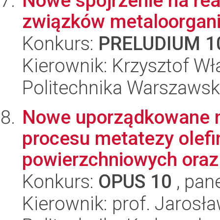
Nowe spojrzenie na r
związków metaloorgan
Konkurs:
PRELUDIUM 1
Kierownik: Krzysztof W
Politechnika Warszawsk
Nowe uporządkowane na
procesu metatezy olefin
powierzchniowych oraz
Konkurs:
OPUS 10
, pan
Kierownik: prof. Jarosł