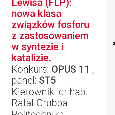
Lewisa (FLP):
nowa klasa
związków fosforu
z zastosowaniem
w syntezie i
S
katalizie.
Konkurs:
OPUS 11
,
panel:
ST5
Kierownik: dr hab.
Rafał Grubba
Politechnika