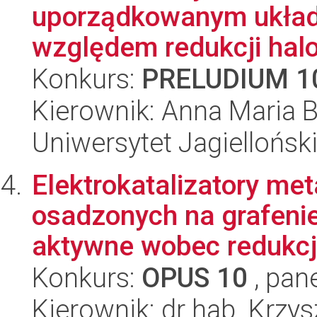
uporządkowanym ukła
względem redukcji halo
Konkurs:
PRELUDIUM 1
Kierownik: Anna Maria B
Uniwersytet Jagiellońsk
Elektrokatalizatory met
osadzonych na grafeni
aktywne wobec redukcji 
Konkurs:
OPUS 10
, pan
Kierownik: dr hab. Krzy