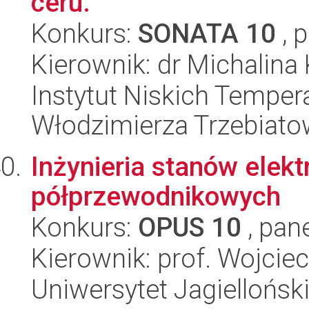
ceru.
Konkurs:
SONATA 10
, 
Kierownik: dr Michalin
Instytut Niskich Tempera
Włodzimierza Trzebiat
Inżynieria stanów elek
półprzewodnikowych
Konkurs:
OPUS 10
, pan
Kierownik: prof. Wojcie
Uniwersytet Jagiellońsk