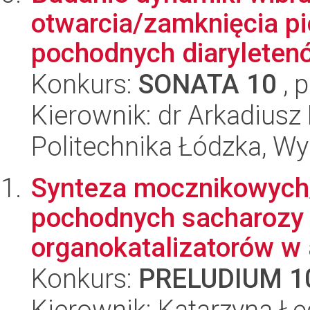
otwarcia/zamknięcia pi
pochodnych diaryletenó
Konkurs:
SONATA 10
, 
Kierownik: dr Arkadiusz
Politechnika Łódzka, W
Synteza mocznikowych
pochodnych sacharozy i
organokatalizatorów w 
Konkurs:
PRELUDIUM 1
Kierownik: Katarzyna Łę