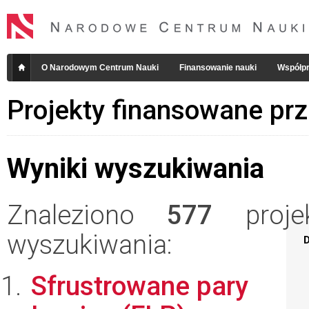
O Narodowym Centrum Nauki
Finansowanie nauki
Współpr
Projekty finansowane pr
Wyniki wyszukiwania
Znaleziono
577
projek
wyszukiwania:
D
Sfrustrowane pary