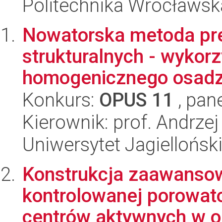
Politechnika Wrocławsk
Nowatorska metoda pre
strukturalnych - wykor
homogenicznego osadza
Konkurs:
OPUS 11
, pan
Kierownik: prof. Andrze
Uniwersytet Jagiellońsk
Konstrukcja zaawansow
kontrolowanej porowato
centrów aktywnych w op