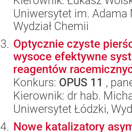
Kierownik: Łukasz Wolsk
Uniwersytet im. Adama 
Wydział Chemii
Optycznie czyste pierś
wysoce efektywne syste
reagentów racemicznych
Konkurs:
OPUS 11
, pan
Kierownik: dr hab. Mich
Uniwersytet Łódzki, Wyd
Nowe katalizatory asym