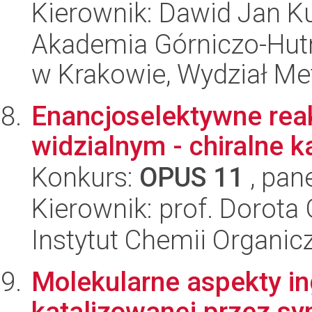
Kierownik: Dawid Jan Ku
Akademia Górniczo-Hutn
w Krakowie, Wydział Met
Enancjoselektywne rea
widzialnym - chiralne k
Konkurs:
OPUS 11
, pan
Kierownik: prof. Dorota
Instytut Chemii Organi
Molekularne aspekty in
katalizowanej przez sy