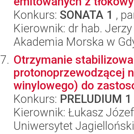
emitowanych z tłokowyc
Konkurs:
SONATA 1
, pa
Kierownik: dr hab. Jerzy
Akademia Morska w Gdy
Otrzymanie stabilizow
protonoprzewodzącej na
winylowego) do zastos
Konkurs:
PRELUDIUM 1
Kierownik: Łukasz Józe
Uniwersytet Jagiellońsk