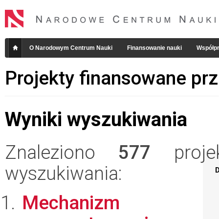
O Narodowym Centrum Nauki
Finansowanie nauki
Współpr
Projekty finansowane pr
Wyniki wyszukiwania
Znaleziono
577
projek
wyszukiwania:
D
Mechanizm