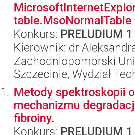
MicrosoftInternetExplore
table.MsoNormalTable 
Konkurs:
PRELUDIUM 1
Kierownik: dr Aleksandr
Zachodniopomorski Uni
Szczecinie, Wydział Tech
Metody spektroskopii op
mechanizmu degradacji
fibroiny.
Konkurs:
PRELUDIUM 1