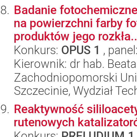
Badanie fotochemiczne
na powierzchni farby fot
produktów jego rozkła..
Konkurs:
OPUS 1
, panel
Kierownik: dr hab. Beat
Zachodniopomorski Uni
Szczecinie, Wydział Tech
Reaktywność sililoace
rutenowych katalizator
Konkurs:
PRELUDIUM 1