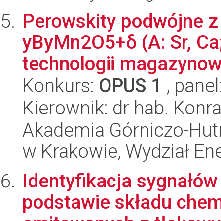
Perowskity podwójne z
yByMn2O5+δ (A: Sr, Ca; 
technologii magazynowan
Konkurs:
OPUS 1
, panel
Kierownik: dr hab. Konr
Akademia Górniczo-Hutn
w Krakowie, Wydział Ener
Identyfikacja sygnałów
podstawie składu che