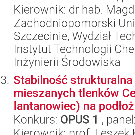
Kierownik: dr hab. Mag
Zachodniopomorski Uni
Szczecinie, Wydział Tech
Instytut Technologii Ch
Inżynierii Środowiska
Stabilność strukturaln
mieszanych tlenków Ce
lantanowiec) na podłoż
Konkurs:
OPUS 1
, panel
Kierownik: prof. Leszek 