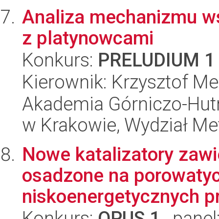
Analiza mechanizmu ws
z platynowcami
Konkurs:
PRELUDIUM 1
Kierownik: Krzysztof M
Akademia Górniczo-Hutn
w Krakowie, Wydział Met
Nowe katalizatory zawie
osadzone na porowatyc
niskoenergetycznych p
Konkurs:
OPUS 1
, panel