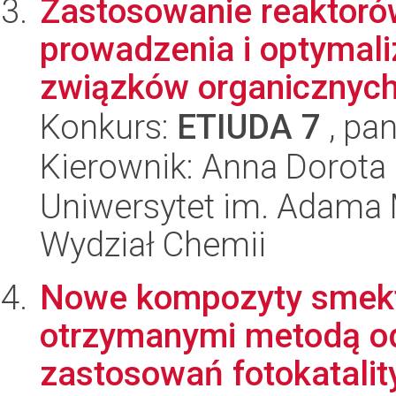
Zastosowanie reaktor
prowadzenia i optymali
związków organicznyc
Konkurs:
ETIUDA 7
, pan
Kierownik: Anna Dorot
Uniwersytet im. Adama 
Wydział Chemii
Nowe kompozyty smekt
otrzymanymi metodą od
zastosowań fotokatalit