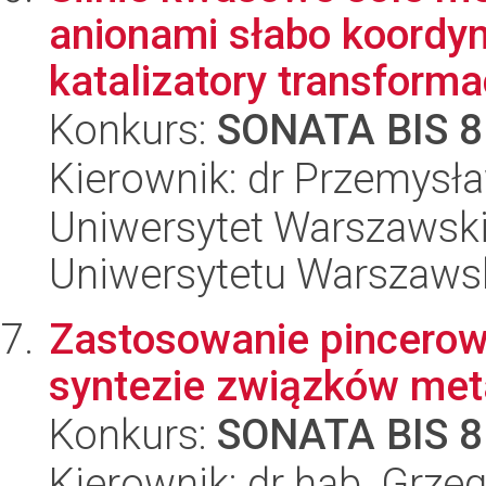
anionami słabo koordy
katalizatory transformacj
Konkurs:
SONATA BIS 8
Kierownik: dr Przemysł
Uniwersytet Warszawski
Uniwersytetu Warszaws
Zastosowanie pincero
syntezie związków met
Konkurs:
SONATA BIS 8
Kierownik: dr hab. Grze