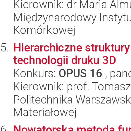
Kierownik: dr Maria Alm
Międzynarodowy Instytut
Komórkowej
Hierarchiczne struktu
technologii druku 3D
Konkurs:
OPUS 16
, pan
Kierownik: prof. Tomas
Politechnika Warszawska
Materiałowej
Nowatorska metoda fun