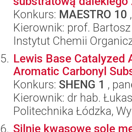
substratową dalekiego z
Konkurs:
MAESTRO 10
,
Kierownik: prof. Bartos
Instytut Chemii Organi
Lewis Base Catalyzed 
Aromatic Carbonyl Subs
Konkurs:
SHENG 1
, pan
Kierownik: dr hab. Łuka
Politechnika Łódzka, W
Silnie kwasowe sole m