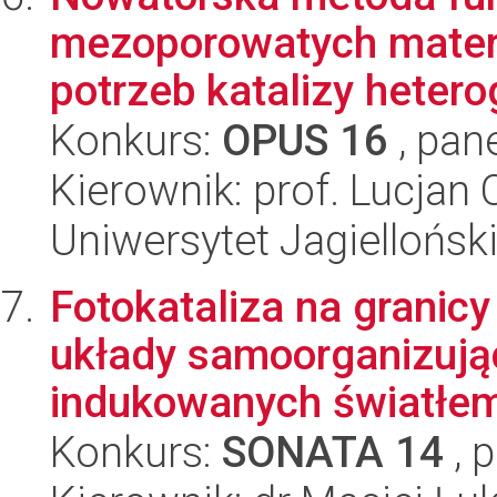
mezoporowatych mater
potrzeb katalizy hetero
Konkurs:
OPUS 16
, pan
Kierownik: prof. Lucjan
Uniwersytet Jagiellońsk
Fotokataliza na granic
układy samoorganizując
indukowanych światłem
Konkurs:
SONATA 14
, 