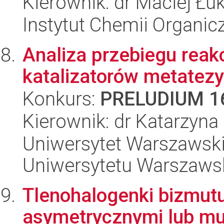
Kierownik: dr Maciej Łu
Instytut Chemii Organi
Analiza przebiegu reak
katalizatorów metatezy
Konkurs:
PRELUDIUM 1
Kierownik: dr Katarzyn
Uniwersytet Warszawski
Uniwersytetu Warszaws
Tlenohalogenki bizmu
asymetrycznymi lub mu