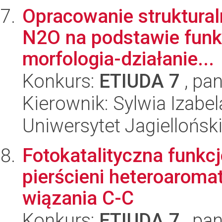
Opracowanie struktural
N2O na podstawie funkcj
morfologia-działanie...
Konkurs:
ETIUDA 7
, pan
Kierownik: Sylwia Izabe
Uniwersytet Jagiellońsk
Fotokatalityczna funkc
pierścieni heteroarom
wiązania C-C
Konkurs:
ETIUDA 7
, pan