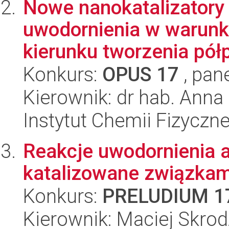
Nowe nanokatalizatory
uwodornienia w warun
kierunku tworzenia półp
Konkurs:
OPUS 17
, pan
Kierownik: dr hab. Ann
Instytut Chemii Fizyczn
Reakcje uwodornienia a
katalizowane związkam
Konkurs:
PRELUDIUM 1
Kierownik: Maciej Skrod