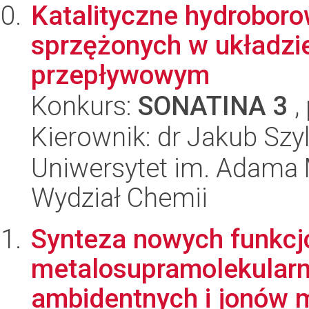
Katalityczne hydroboro
sprzężonych w układzi
przepływowym
Konkurs:
SONATINA 3
,
Kierownik: dr Jakub Szy
Uniwersytet im. Adama 
Wydział Chemii
Synteza nowych funkcj
metalosupramolekularn
ambidentnych i jonów me