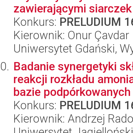
zawierającymi siarczek
Konkurs:
PRELUDIUM 1
Kierownik: Onur Çavdar
Uniwersytet Gdański, W
Badanie synergetyki sk
reakcji rozkładu amoni
bazie podpórkowanych h
Konkurs:
PRELUDIUM 1
Kierownik: Andrzej Rad
Uniwersytet Jagiellońsk