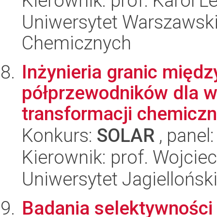
Kierownik: prof. Karol L
Uniwersytet Warszawski
Chemicznych
Inżynieria granic międ
półprzewodników dla 
transformacji chemiczn
Konkurs:
SOLAR
, panel
Kierownik: prof. Wojcie
Uniwersytet Jagiellońsk
Badania selektywności