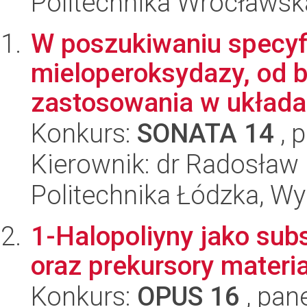
Politechnika Wrocławsk
W poszukiwaniu specyfi
mieloperoksydazy, od 
zastosowania w układa
Konkurs:
SONATA 14
, 
Kierownik: dr Radosław 
Politechnika Łódzka, W
1-Halopoliyny jako subs
oraz prekursory materi
Konkurs:
OPUS 16
, pan