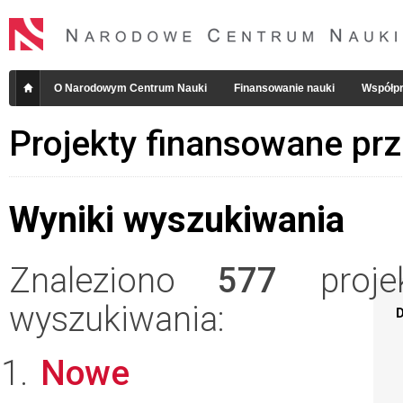
O Narodowym Centrum Nauki
Finansowanie nauki
Współpr
Projekty finansowane pr
Wyniki wyszukiwania
Znaleziono
577
projek
wyszukiwania:
D
Nowe