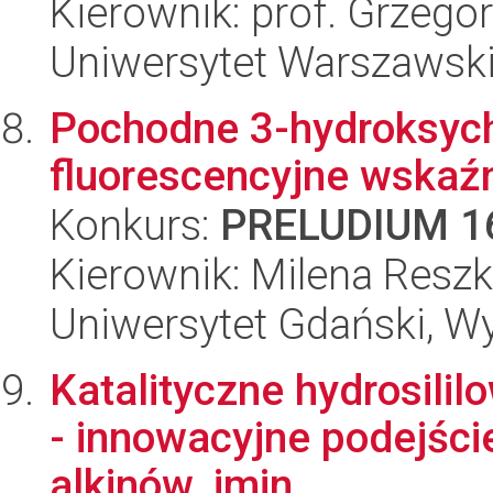
Kierownik: prof. Grzego
Uniwersytet Warszawski
Pochodne 3-hydroksyc
fluorescencyjne wskaźn
Konkurs:
PRELUDIUM 1
Kierownik: Milena Resz
Uniwersytet Gdański, W
Katalityczne hydrosili
- innowacyjne podejście
alkinów, imin...