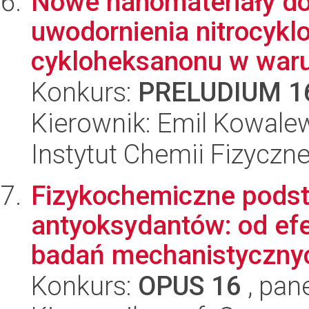
Nowe nanomateriały d
uwodornienia nitrocyk
cykloheksanonu w waru
Konkurs:
PRELUDIUM 1
Kierownik: Emil Kowale
Instytut Chemii Fizyczn
Fizykochemiczne podst
antyoksydantów: od ef
badań mechanistycznych
Konkurs:
OPUS 16
, pan