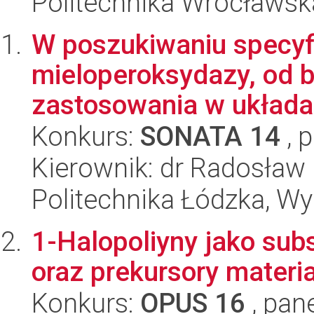
Politechnika Wrocławsk
W poszukiwaniu specyfi
mieloperoksydazy, od 
zastosowania w układa
Konkurs:
SONATA 14
, 
Kierownik: dr Radosław 
Politechnika Łódzka, W
1-Halopoliyny jako subs
oraz prekursory materi
Konkurs:
OPUS 16
, pan