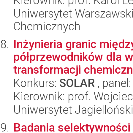
Kierownik: prof. Karol L
Uniwersytet Warszawski
Chemicznych
Inżynieria granic międ
półprzewodników dla 
transformacji chemiczn
Konkurs:
SOLAR
, panel
Kierownik: prof. Wojcie
Uniwersytet Jagiellońsk
Badania selektywności