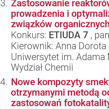
Zastosowanie reaktor
prowadzenia i optymali
związków organicznyc
Konkurs:
ETIUDA 7
, pan
Kierownik: Anna Dorot
Uniwersytet im. Adama 
Wydział Chemii
Nowe kompozyty smekt
otrzymanymi metodą od
zastosowań fotokatalit