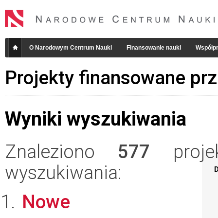
O Narodowym Centrum Nauki
Finansowanie nauki
Współpr
Projekty finansowane pr
Wyniki wyszukiwania
Znaleziono
577
projek
wyszukiwania:
D
Nowe