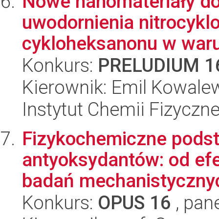
Nowe nanomateriały d
uwodornienia nitrocyk
cykloheksanonu w waru
Konkurs:
PRELUDIUM 1
Kierownik: Emil Kowale
Instytut Chemii Fizyczn
Fizykochemiczne podst
antyoksydantów: od ef
badań mechanistycznych
Konkurs:
OPUS 16
, pan