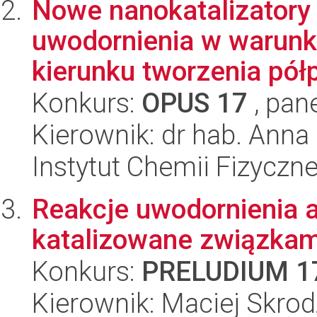
Nowe nanokatalizatory
uwodornienia w warun
kierunku tworzenia półp
Konkurs:
OPUS 17
, pan
Kierownik: dr hab. Ann
Instytut Chemii Fizyczn
Reakcje uwodornienia a
katalizowane związkam
Konkurs:
PRELUDIUM 1
Kierownik: Maciej Skrod