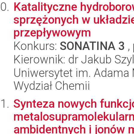
Katalityczne hydroboro
sprzężonych w układzi
przepływowym
Konkurs:
SONATINA 3
,
Kierownik: dr Jakub Szy
Uniwersytet im. Adama 
Wydział Chemii
Synteza nowych funkcj
metalosupramolekularn
ambidentnych i jonów me