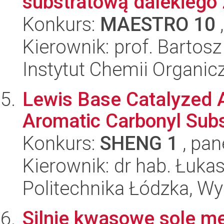
substratową dalekiego z
Konkurs:
MAESTRO 10
,
Kierownik: prof. Bartos
Instytut Chemii Organi
Lewis Base Catalyzed 
Aromatic Carbonyl Subs
Konkurs:
SHENG 1
, pan
Kierownik: dr hab. Łuka
Politechnika Łódzka, W
Silnie kwasowe sole m