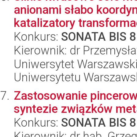
anionami słabo koordy
katalizatory transformacj
Konkurs:
SONATA BIS 8
Kierownik: dr Przemysł
Uniwersytet Warszawski
Uniwersytetu Warszaws
Zastosowanie pincero
syntezie związków met
Konkurs:
SONATA BIS 8
Kierownik: dr hab. Grze