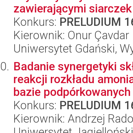
zawierającymi siarczek
Konkurs:
PRELUDIUM 1
Kierownik: Onur Çavdar
Uniwersytet Gdański, W
Badanie synergetyki sk
reakcji rozkładu amoni
bazie podpórkowanych h
Konkurs:
PRELUDIUM 1
Kierownik: Andrzej Rad
Uniwersytet Jagiellońsk