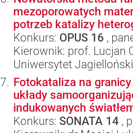
mezoporowatych mater
potrzeb katalizy hetero
Konkurs:
OPUS 16
, pan
Kierownik: prof. Lucjan
Uniwersytet Jagiellońsk
Fotokataliza na granic
układy samoorganizując
indukowanych światłem
Konkurs:
SONATA 14
, 