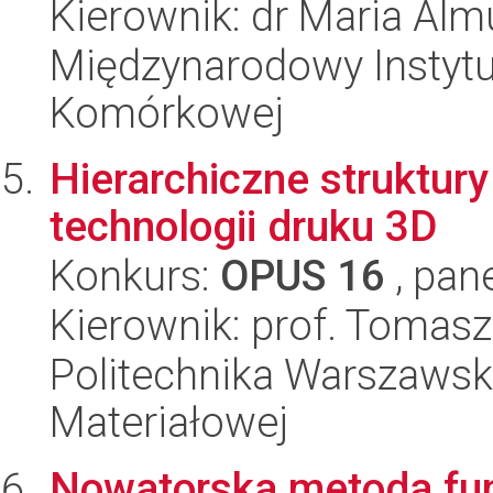
Kierownik: dr Maria Alm
Międzynarodowy Instytut
Komórkowej
Hierarchiczne struktu
technologii druku 3D
Konkurs:
OPUS 16
, pan
Kierownik: prof. Tomas
Politechnika Warszawska
Materiałowej
Nowatorska metoda fun