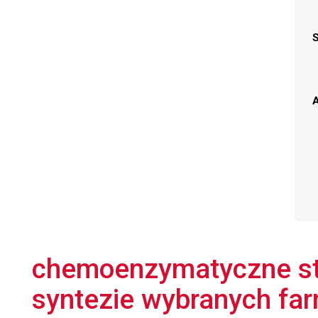
A
chemoenzymatyczne st
syntezie wybranych f