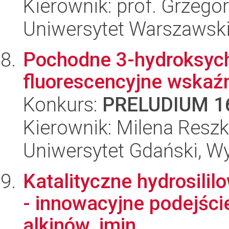
Kierownik: prof. Grzego
Uniwersytet Warszawski
Pochodne 3-hydroksyc
fluorescencyjne wskaźn
Konkurs:
PRELUDIUM 1
Kierownik: Milena Resz
Uniwersytet Gdański, W
Katalityczne hydrosili
- innowacyjne podejście
alkinów, imin...