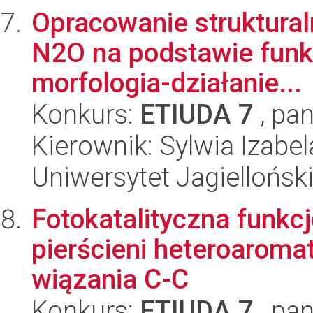
Opracowanie struktural
N2O na podstawie funkcj
morfologia-działanie...
Konkurs:
ETIUDA 7
, pan
Kierownik: Sylwia Izabe
Uniwersytet Jagiellońsk
Fotokatalityczna funkc
pierścieni heteroarom
wiązania C-C
Konkurs:
ETIUDA 7
, pan