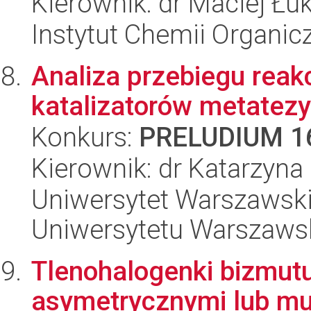
Kierownik: dr Maciej Łu
Instytut Chemii Organi
Analiza przebiegu reak
katalizatorów metatezy
Konkurs:
PRELUDIUM 1
Kierownik: dr Katarzyn
Uniwersytet Warszawski
Uniwersytetu Warszaws
Tlenohalogenki bizmu
asymetrycznymi lub mu