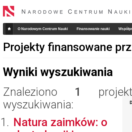
O Narodowym Centrum Nauki
Finansowanie nauki
Współpr
Projekty finansowane pr
Wyniki wyszukiwania
Znaleziono
1
projekt
wyszukiwania:
D
Natura zaimków: o