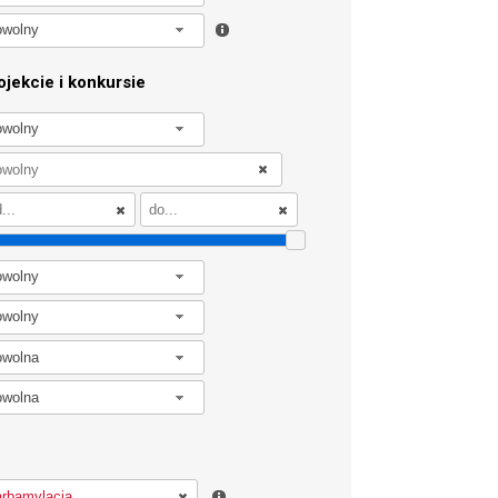
owolny
jekcie i konkursie
owolny
owolny
owolny
owolna
owolna