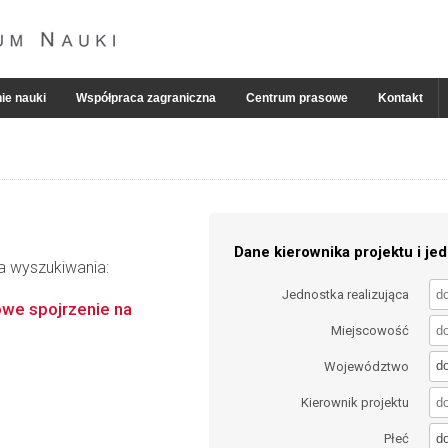
ie nauki
Współpraca zagraniczna
Centrum prasowe
Kontakt
Dane kierownika projektu i jed
ia wyszukiwania:
Jednostka realizująca
owe spojrzenie na
Miejscowość
d
Województwo
Kierownik projektu
d
Płeć