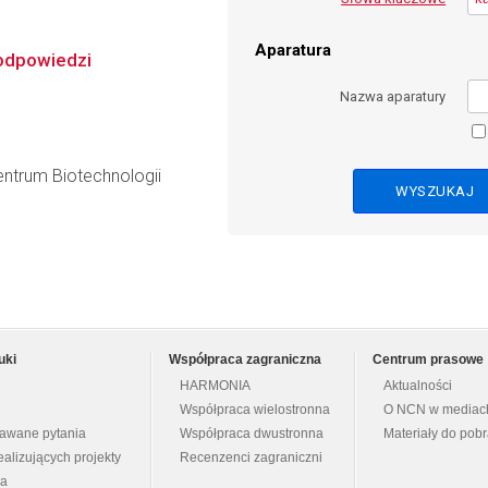
Aparatura
 odpowiedzi
Nazwa aparatury
entrum Biotechnologii
uki
Współpraca zagraniczna
Centrum prasowe
HARMONIA
Aktualności
Współpraca wielostronna
O NCN w mediac
dawane pytania
Współpraca dwustronna
Materiały do pob
ealizujących projekty
Recenzenci zagraniczni
na