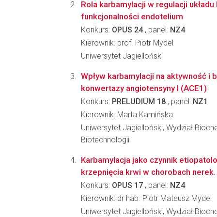
Rola karbamylacji w regulacji układu
funkcjonalności endotelium
Konkurs:
OPUS 24
, panel:
NZ4
Kierownik: prof. Piotr Mydel
Uniwersytet Jagielloński
Wpływ karbamylacji na aktywność i b
konwertazy angiotensyny I (ACE1)
Konkurs:
PRELUDIUM 18
, panel:
NZ1
Kierownik: Marta Kamińska
Uniwersytet Jagielloński, Wydział Biochem
Biotechnologii
Karbamylacja jako czynnik etiopatol
krzepnięcia krwi w chorobach nerek.
Konkurs:
OPUS 17
, panel:
NZ4
Kierownik: dr hab. Piotr Mateusz Mydel
Uniwersytet Jagielloński, Wydział Biochem