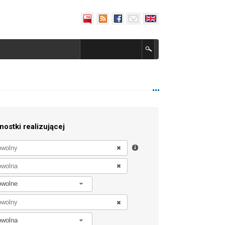
nostki realizującej
owolne
owolna