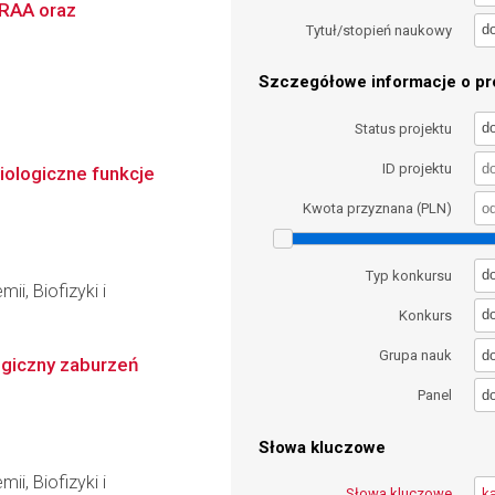
 RAA oraz
d
Tytuł/stopień naukowy
Szczegółowe informacje o pro
d
Status projektu
ID projektu
iologiczne funkcje
Kwota przyznana (PLN)
d
Typ konkursu
ii, Biofizyki i
d
Konkurs
d
Grupa nauk
ogiczny zaburzeń
d
Panel
Słowa kluczowe
ii, Biofizyki i
Słowa kluczowe