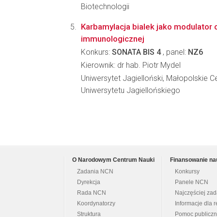
Biotechnologii
Karbamylacja bialek jako modulator
immunologicznej
Konkurs:
SONATA BIS 4
, panel:
NZ6
Kierownik: dr hab. Piotr Mydel
Uniwersytet Jagielloński, Małopolskie C
Uniwersytetu Jagiellońskiego
O Narodowym Centrum Nauki
Finansowanie na
Zadania NCN
Konkursy
Dyrekcja
Panele NCN
Rada NCN
Najczęściej za
Koordynatorzy
Informacje dla r
Struktura
Pomoc publicz