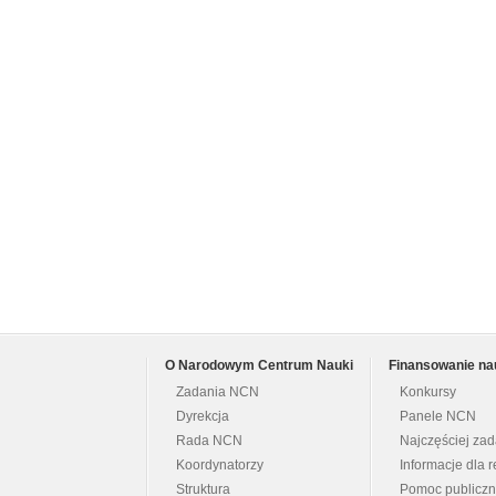
O Narodowym Centrum Nauki
Finansowanie na
Zadania NCN
Konkursy
Dyrekcja
Panele NCN
Rada NCN
Najczęściej za
Koordynatorzy
Informacje dla r
Struktura
Pomoc publicz