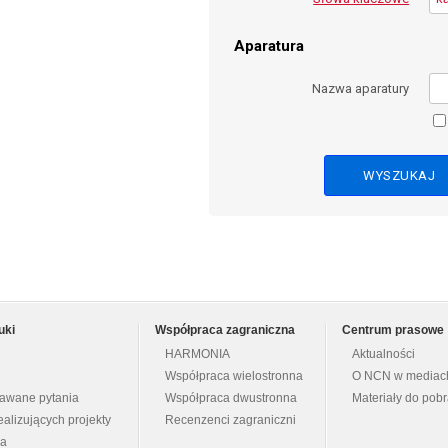
Aparatura
Nazwa aparatury
uki
Współpraca zagraniczna
Centrum prasowe
HARMONIA
Aktualności
Współpraca wielostronna
O NCN w mediac
dawane pytania
Współpraca dwustronna
Materiały do pob
ealizujących projekty
Recenzenci zagraniczni
na