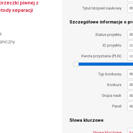
brzeczki piwnej z
d
Tytuł/stopień naukowy
tody separacji
Szczegółowe informacje o pro
a
d
Status projektu
aniczny
ID projektu
Kwota przyznana (PLN)
d
Typ konkursu
d
Konkurs
d
Grupa nauk
d
Panel
Słowa kluczowe
Słowa kluczowe