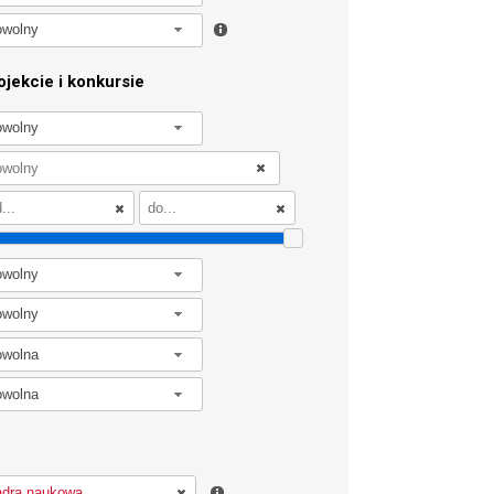
owolny
jekcie i konkursie
owolny
owolny
owolny
owolna
owolna