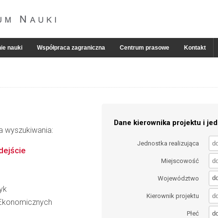
ie nauki
Współpraca zagraniczna
Centrum prasowe
Kontakt
Dane kierownika projektu i jed
ia wyszukiwania:
Jednostka realizująca
dejście
Miejscowość
d
Województwo
yk
Kierownik projektu
 Ekonomicznych
d
Płeć