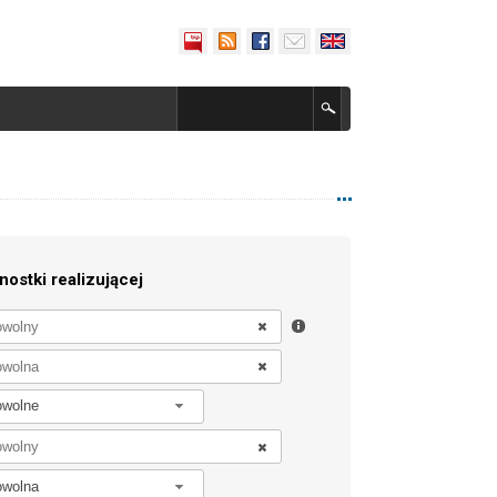
nostki realizującej
owolne
owolna