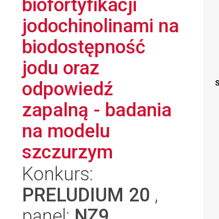
biofortyfikacji
jodochinolinami na
biodostępność
jodu oraz
odpowiedź
S
zapalną - badania
na modelu
szczurzym
Konkurs:
PRELUDIUM 20
,
panel:
NZ9