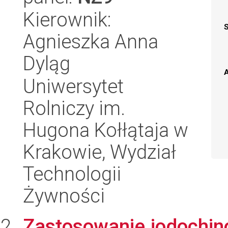
Kierownik:
Agnieszka Anna
Dyląg
A
Uniwersytet
Rolniczy im.
Hugona Kołłątaja w
Krakowie, Wydział
Technologii
Żywności
Zastosowanie jodochinol