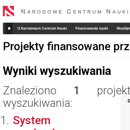
O Narodowym Centrum Nauki
Finansowanie nauki
Współpr
Projekty finansowane pr
Wyniki wyszukiwania
Znaleziono
1
projekt
wyszukiwania:
D
System