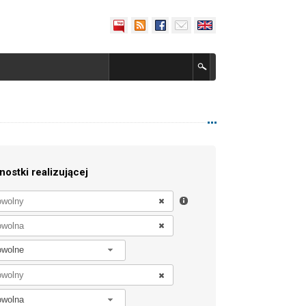
nostki realizującej
owolne
owolna