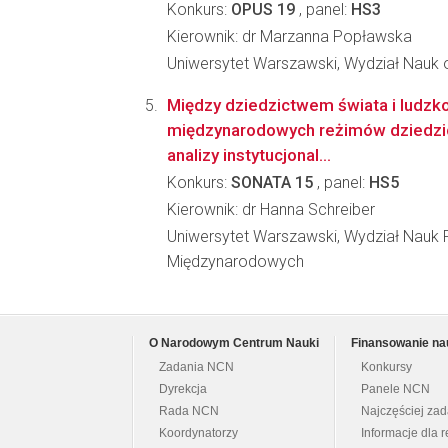
Konkurs:
OPUS 19
, panel:
HS3
Kierownik: dr Marzanna Popławska
Uniwersytet Warszawski, Wydział Nauk o
Między dziedzictwem świata i ludzko
międzynarodowych reżimów dziedzi
analizy instytucjonal...
Konkurs:
SONATA 15
, panel:
HS5
Kierownik: dr Hanna Schreiber
Uniwersytet Warszawski, Wydział Nauk P
Międzynarodowych
O Narodowym Centrum Nauki
Finansowanie na
Zadania NCN
Konkursy
Dyrekcja
Panele NCN
Rada NCN
Najczęściej za
Koordynatorzy
Informacje dla r