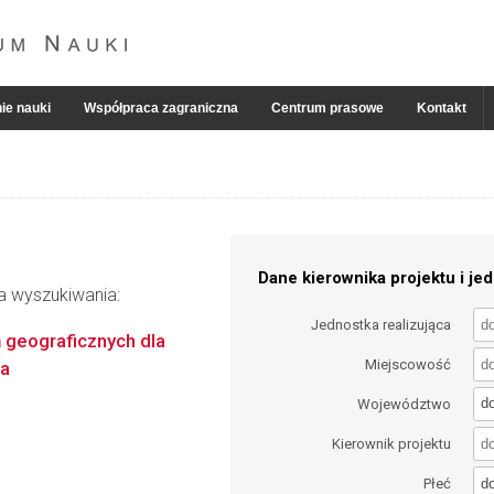
ie nauki
Współpraca zagraniczna
Centrum prasowe
Kontakt
Dane kierownika projektu i jed
ia wyszukiwania:
Jednostka realizująca
geograficznych dla
Miejscowość
za
d
Województwo
Kierownik projektu
d
Płeć