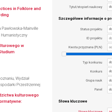
d
Tytuł/stopień naukowy
tices in Folklore and
rding
Szczegółowe informacje o pro
a Pawłowska-Mainville
d
Status projektu
l Humanistyczny
ID projektu
ulturowego w
Kwota przyznana (PLN)
:Studium
d
Typ konkursu
d
Konkurs
oznaniu, Wydział
d
Grupa nauk
spodarki Przestrzennej
d
Panel
edzictwa kulturowego
rformatywne:
Słowa kluczowe
Słowa kluczowe