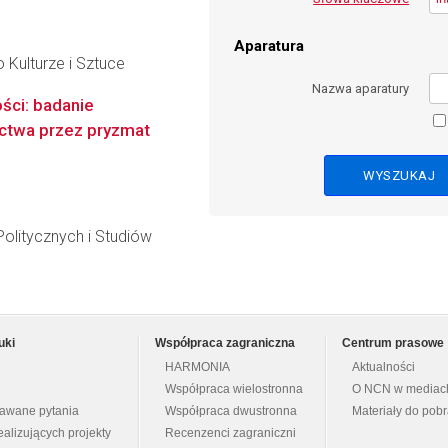
Aparatura
 Kulturze i Sztuce
Nazwa aparatury
ści: badanie
ctwa przez pryzmat
olitycznych i Studiów
uki
Współpraca zagraniczna
Centrum prasowe
HARMONIA
Aktualności
Współpraca wielostronna
O NCN w mediac
dawane pytania
Współpraca dwustronna
Materiały do pob
ealizujących projekty
Recenzenci zagraniczni