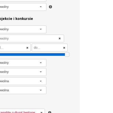
owolny
jekcie i konkursie
owolny
owolny
owolny
owolna
owolna