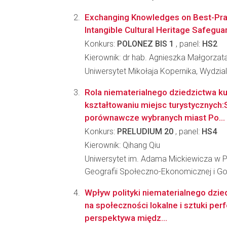
Exchanging Knowledges on Best-Prac
Intangible Cultural Heritage Safegua
Konkurs:
POLONEZ BIS 1
, panel:
HS2
Kierownik: dr hab. Agnieszka Małgorzat
Uniwersytet Mikołaja Kopernika, Wydzia
Rola niematerialnego dziedzictwa k
kształtowaniu miejsc turystycznych
porównawcze wybranych miast Po...
Konkurs:
PRELUDIUM 20
, panel:
HS4
Kierownik: Qihang Qiu
Uniwersytet im. Adama Mickiewicza w P
Geografii Społeczno-Ekonomicznej i Go
Wpływ polityki niematerialnego dzi
na społeczności lokalne i sztuki pe
perspektywa międz...