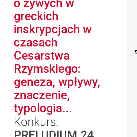
o żywych w
greckich
inskrypcjach w
czasach
Cesarstwa
S
Rzymskiego:
geneza, wpływy,
znaczenie,
typologia...
Konkurs:
PRELUDIUM 24
,