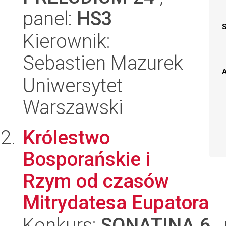
panel:
HS3
Kierownik:
Sebastien Mazurek
A
Uniwersytet
Warszawski
Królestwo
Bosporańskie i
Rzym od czasów
Mitrydatesa Eupatora
Konkurs:
SONATINA 6
,