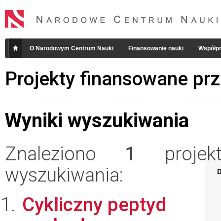
O Narodowym Centrum Nauki
Finansowanie nauki
Współpr
Projekty finansowane pr
Wyniki wyszukiwania
Znaleziono
1
projekt
wyszukiwania:
D
Cykliczny peptyd