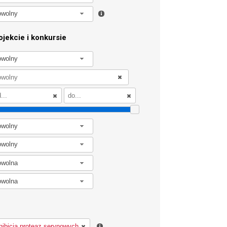
owolny
jekcie i konkursie
owolny
owolny
owolny
owolna
owolna