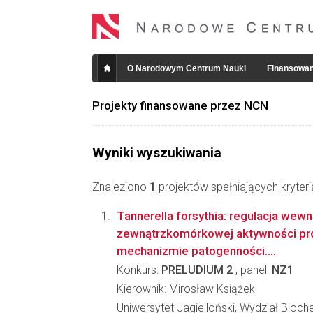
O Narodowym Centrum Nauki
Finansowan
Projekty finansowane przez NCN
Wyniki wyszukiwania
Znaleziono
1
projektów spełniających kryter
Tannerella forsythia: regulacja wewną
zewnątrzkomórkowej aktywności pro
mechanizmie patogenności....
Konkurs:
PRELUDIUM 2
, panel:
NZ1
Kierownik: Mirosław Książek
Uniwersytet Jagielloński, Wydział Biochem