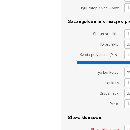
d
Tytuł/stopień naukowy
Szczegółowe informacje o pro
d
Status projektu
ID projektu
Kwota przyznana (PLN)
d
Typ konkursu
d
Konkurs
d
Grupa nauk
d
Panel
Słowa kluczowe
Słowa kluczowe