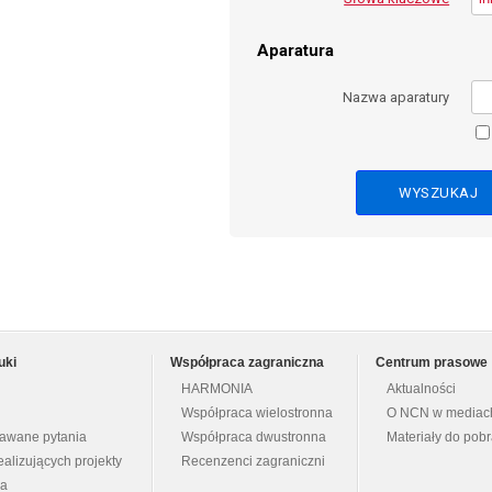
Aparatura
Nazwa aparatury
uki
Współpraca zagraniczna
Centrum prasowe
HARMONIA
Aktualności
Współpraca wielostronna
O NCN w mediac
dawane pytania
Współpraca dwustronna
Materiały do pob
ealizujących projekty
Recenzenci zagraniczni
na