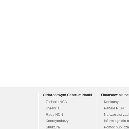
O Narodowym Centrum Nauki
Finansowanie na
Zadania NCN
Konkursy
Dyrekcja
Panele NCN
Rada NCN
Najczęściej za
Koordynatorzy
Informacje dla r
Struktura
Pomoc publicz