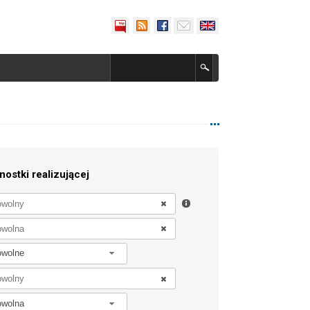
nostki realizującej
owolne
owolna