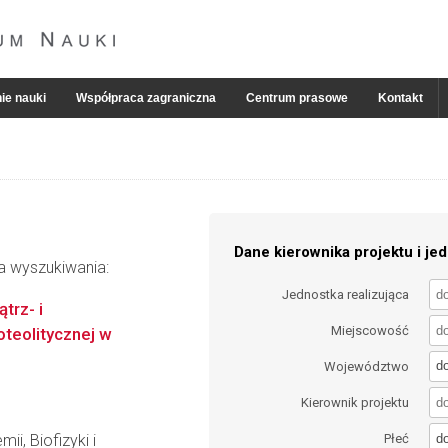
ie nauki
Współpraca zagraniczna
Centrum prasowe
Kontakt
Dane kierownika projektu i jed
ia wyszukiwania:
Jednostka realizująca
trz- i
Miejscowość
teolitycznej w
d
Województwo
Kierownik projektu
d
ii, Biofizyki i
Płeć