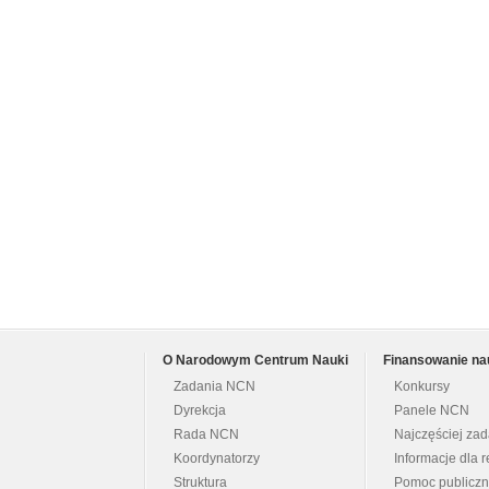
O Narodowym Centrum Nauki
Finansowanie na
Zadania NCN
Konkursy
Dyrekcja
Panele NCN
Rada NCN
Najczęściej za
Koordynatorzy
Informacje dla r
Struktura
Pomoc publicz