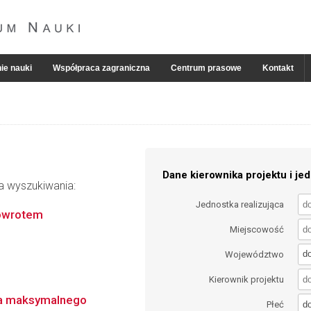
ie nauki
Współpraca zagraniczna
Centrum prasowe
Kontakt
Dane kierownika projektu i jed
ia wyszukiwania:
Jednostka realizująca
powrotem
Miejscowość
d
Województwo
Kierownik projektu
ia maksymalnego
d
Płeć