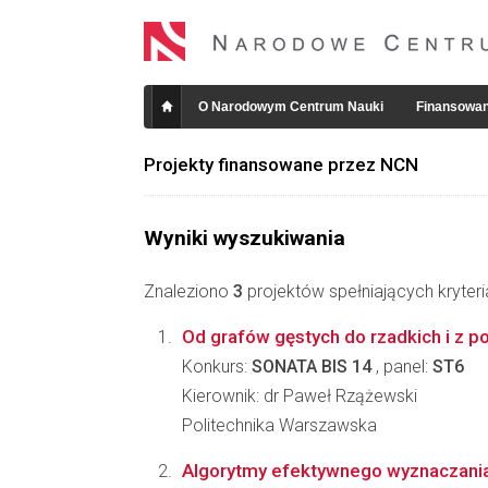
O Narodowym Centrum Nauki
Finansowan
Projekty finansowane przez NCN
Wyniki wyszukiwania
Znaleziono
3
projektów spełniających kryter
Od grafów gęstych do rzadkich i z 
Konkurs:
SONATA BIS 14
, panel:
ST6
Kierownik: dr Paweł Rzążewski
Politechnika Warszawska
Algorytmy efektywnego wyznaczan