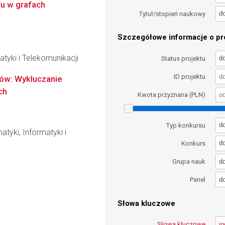
u w grafach
d
Tytuł/stopień naukowy
Szczegółowe informacje o pro
tyki i Telekomunikacji
d
Status projektu
ID projektu
ów: Wykluczanie
ch
Kwota przyznana (PLN)
d
Typ konkursu
tyki, Informatyki i
d
Konkurs
d
Grupa nauk
d
Panel
Słowa kluczowe
Słowa kluczowe