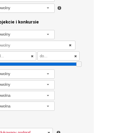
owolny
jekcie i konkursie
owolny
owolny
owolny
owolna
owolna