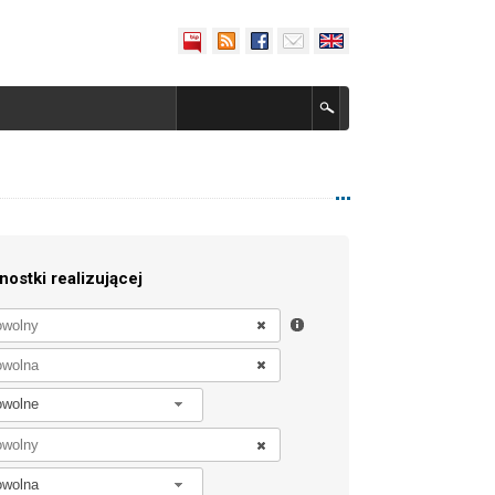
nostki realizującej
owolne
owolna