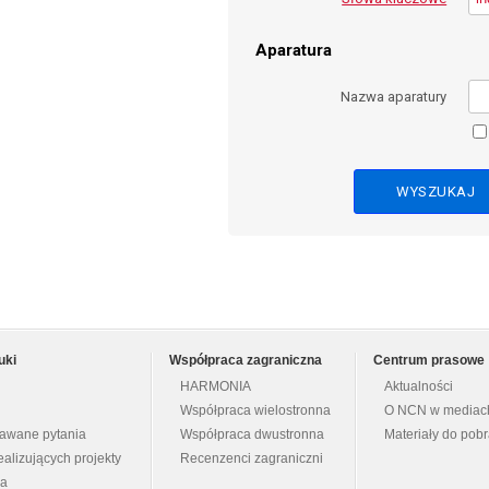
Aparatura
Nazwa aparatury
uki
Współpraca zagraniczna
Centrum prasowe
HARMONIA
Aktualności
Współpraca wielostronna
O NCN w mediac
dawane pytania
Współpraca dwustronna
Materiały do pob
ealizujących projekty
Recenzenci zagraniczni
na