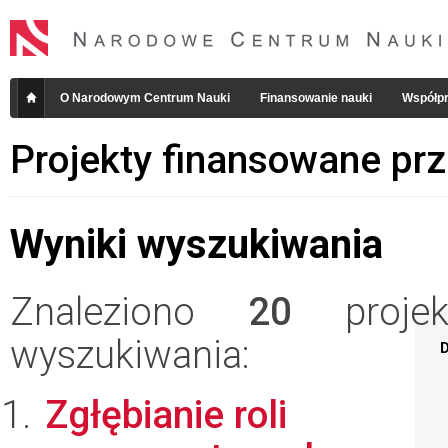
O Narodowym Centrum Nauki
Finansowanie nauki
Współpr
Projekty finansowane pr
Wyniki wyszukiwania
Znaleziono
20
projekt
wyszukiwania:
D
Zgłębianie roli