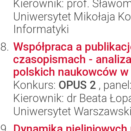
Kierownik: prof. Sławom
Uniwersytet Mikołaja Ko
Informatyki
Współpraca a publika
czasopismach - analiz
polskich naukowców w d
Konkurs:
OPUS 2
, panel
Kierownik: dr Beata Ło
Uniwersytet Warszawsk
Dynamika nieliniowych