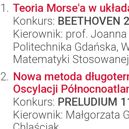
Teoria Morse'a w ukła
Konkurs:
BEETHOVEN 
Kierownik: prof. Joann
Politechnika Gdańska, Wy
Matematyki Stosowanej
Nowa metoda długoter
Oscylacji Północnoatlan
Konkurs:
PRELUDIUM 1
Kierownik: Małgorzata 
Chlaściak