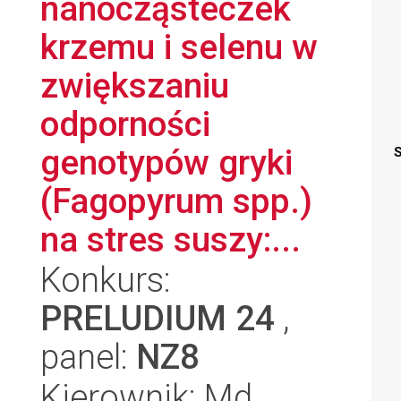
nanocząsteczek
krzemu i selenu w
zwiększaniu
odporności
genotypów gryki
S
(Fagopyrum spp.)
na stres suszy:...
Konkurs:
PRELUDIUM 24
,
panel:
NZ8
Kierownik: Md.