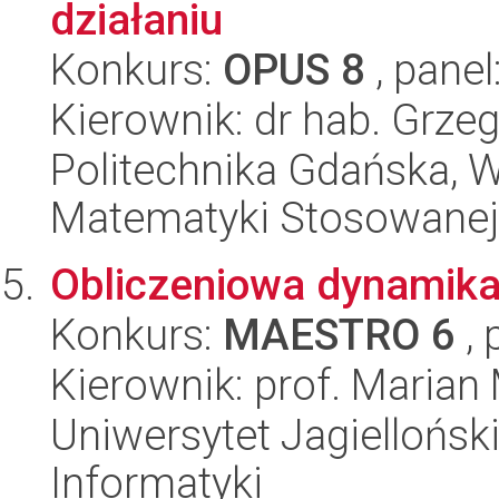
działaniu
Konkurs:
OPUS 8
, panel
Kierownik: dr hab. Grzeg
Politechnika Gdańska, Wy
Matematyki Stosowanej
Obliczeniowa dynamika
Konkurs:
MAESTRO 6
, 
Kierownik: prof. Marian
Uniwersytet Jagiellońsk
Informatyki