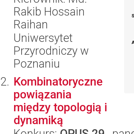
Rakib Hossain
Raihan
Uniwersytet
A
Przyrodniczy w
Poznaniu
Kombinatoryczne
powiązania
między topologią i
dynamiką
Konkurs:
OPUS 29
, pan