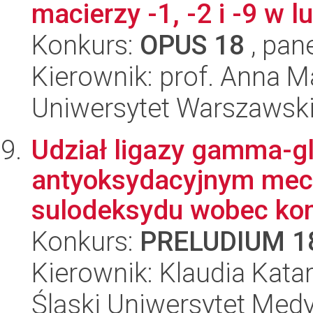
macierzy -1, -2 i -9 w l
Konkurs:
OPUS 18
, pan
Kierownik: prof. Anna 
Uniwersytet Warszawski
Udział ligazy gamma-g
antyoksydacyjnym mec
sulodeksydu wobec kom
Konkurs:
PRELUDIUM 1
Kierownik: Klaudia Kata
Śląski Uniwersytet Med