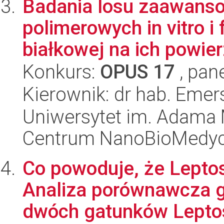
Badania losu zaawans
polimerowych in vitro i
białkowej na ich powie
Konkurs:
OPUS 17
, pan
Kierownik: dr hab. Eme
Uniwersytet im. Adama 
Centrum NanoBioMedy
Co powoduje, że Leptos
Analiza porównawcza 
dwóch gatunków Leptosp