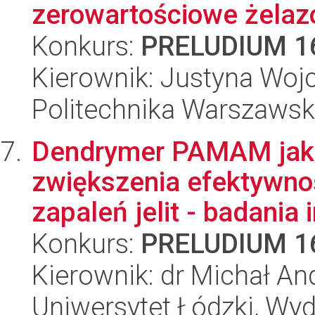
zerowartościowe żelazo
Konkurs:
PRELUDIUM 1
Kierownik: Justyna Woj
Politechnika Warszawsk
Dendrymer PAMAM jako
zwiększenia efektywnoś
zapaleń jelit - badania in
Konkurs:
PRELUDIUM 1
Kierownik: dr Michał An
Uniwersytet Łódzki, Wydz