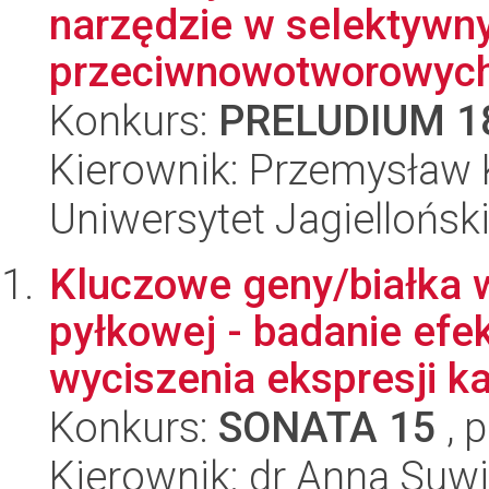
narzędzie w selektywn
przeciwnowotworowych 
Konkurs:
PRELUDIUM 1
Kierownik: Przemysław 
Uniwersytet Jagiellońsk
Kluczowe geny/białka w
pyłkowej - badanie efe
wyciszenia ekspresji kal
Konkurs:
SONATA 15
, 
Kierownik: dr Anna Suw