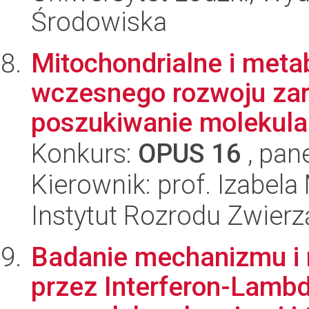
Środowiska
Mitochondrialne i met
wczesnego rozwoju zaro
poszukiwanie molekular
Konkurs:
OPUS 16
, pan
Kierownik: prof. Izabe
Instytut Rozrodu Zwier
Badanie mechanizmu i r
przez Interferon-Lambd