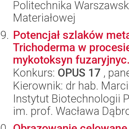
Politechnika Warszawska
Materiałowej
Potencjał szlaków met
Trichoderma w procesie
mykotoksyn fuzaryjnyc.
Konkurs:
OPUS 17
, pan
Kierownik: dr hab. Marci
Instytut Biotechnologi
im. prof. Wacława Dąb
Obrazowanie celowane