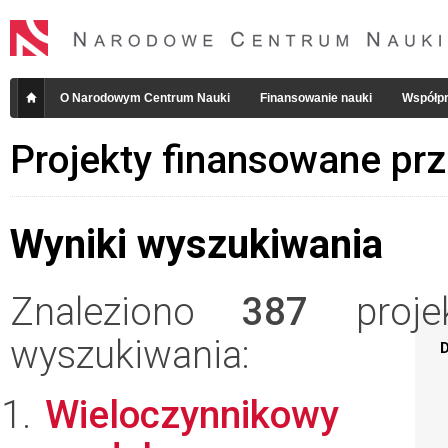
O Narodowym Centrum Nauki
Finansowanie nauki
Współpr
Projekty finansowane pr
Wyniki wyszukiwania
Znaleziono
387
projek
wyszukiwania:
D
Wieloczynnikowy