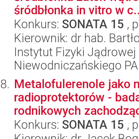
śródbłonka in vitro w c..
Konkurs:
SONATA 15
, 
Kierownik: dr hab. Bart
Instytut Fizyki Jądrowej
Niewodniczańskiego P
Metalofulerenole jako 
radioprotektorów - bada
rodnikowych zachodząc
Konkurs:
SONATA 15
, 
Kierownik: dr Jacek Bo