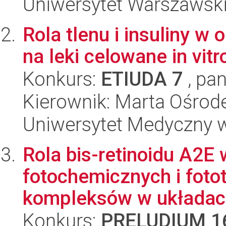
Uniwersytet Warszawski,
Rola tlenu i insuliny w
na leki celowane in vitr
Konkurs:
ETIUDA 7
, pan
Kierownik: Marta Ośrod
Uniwersytet Medyczny w 
Rola bis-retinoidu A2E
fotochemicznych i fot
kompleksów w układach
Konkurs:
PRELUDIUM 1