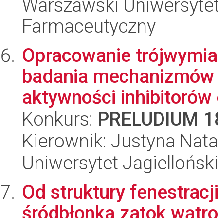
Warszawski Uniwersytet
Farmaceutyczny
Opracowanie trójwymia
badania mechanizmów 
aktywności inhibitorów 
Konkurs:
PRELUDIUM 1
Kierownik: Justyna Natal
Uniwersytet Jagiellońsk
Od struktury fenestrac
śródbłonka zatok wątro