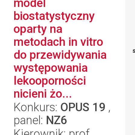
model
biostatystyczny
oparty na
metodach in vitro
do przewidywania
S
występowania
lekooporności
nicieni żo...
Konkurs:
OPUS 19
,
panel:
NZ6
Kierownik: prof.