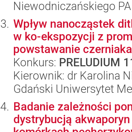
Niewodniczańskiego P
Wpływ nanocząstek ditl
w ko-ekspozycji z pro
powstawanie czerniaka z
Konkurs:
PRELUDIUM 1
Kierownik: dr Karolina N
Gdański Uniwersytet Me
Badanie zależności po
dystrybucją akwaporyn 
komórkach pęcherzykow