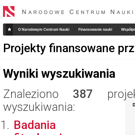
O Narodowym Centrum Nauki
Finansowanie nauki
Współpr
Projekty finansowane pr
Wyniki wyszukiwania
Znaleziono
387
projek
wyszukiwania:
D
Badania