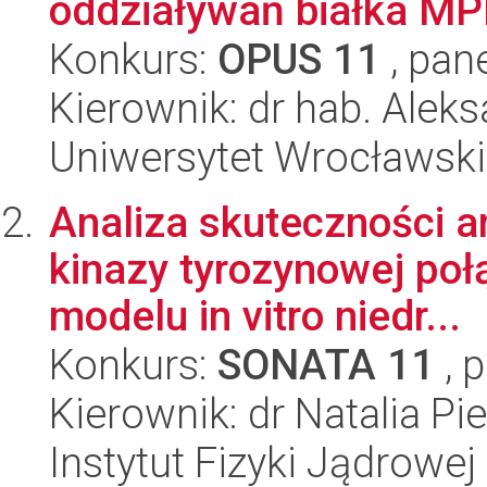
oddziaływań białka MPP1
Konkurs:
OPUS 11
, pan
Kierownik: dr hab. Alek
Uniwersytet Wrocławski,
Analiza skuteczności a
kinazy tyrozynowej po
modelu in vitro niedr...
Konkurs:
SONATA 11
, 
Kierownik: dr Natalia Pi
Instytut Fizyki Jądrowej