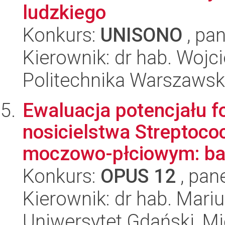
ludzkiego
Konkurs:
UNISONO
, pan
Kierownik: dr hab. Woj
Politechnika Warszaws
Ewaluacja potencjału f
nosicielstwa Streptoco
moczowo-płciowym: bad
Konkurs:
OPUS 12
, pan
Kierownik: dr hab. Mari
Uniwersytet Gdański, M