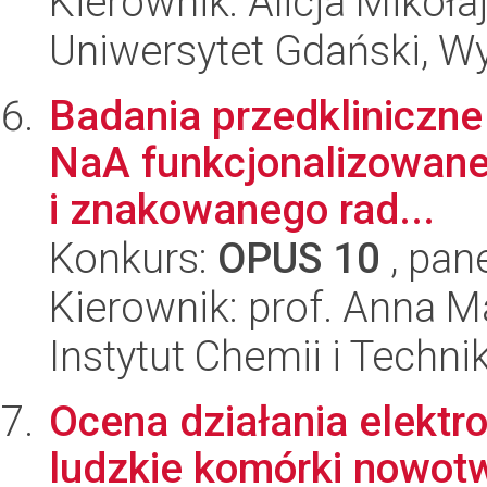
Kierownik: Alicja Mikoła
Uniwersytet Gdański, W
Badania przedkliniczne i
NaA funkcjonalizowan
i znakowanego rad...
Konkurs:
OPUS 10
, pan
Kierownik: prof. Anna M
Instytut Chemii i Techni
Ocena działania elektro
ludzkie komórki nowot