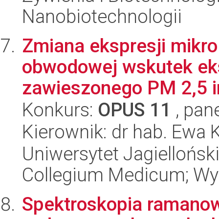
Nanobiotechnologii
Zmiana ekspresji mikr
obwodowej wskutek eks
zawieszonego PM 2,5 in
Konkurs:
OPUS 11
, pan
Kierownik: dr hab. Ewa
Uniwersytet Jagiellońsk
Collegium Medicum; Wyd
Spektroskopia ramanow