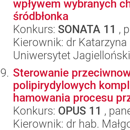
wpływem wybranych ch
śródbłonka
Konkurs:
SONATA 11
, 
Kierownik: dr Katarzyn
Uniwersytet Jagiellońsk
Sterowanie przeciwno
polipirydylowych komp
hamowania procesu prz
Konkurs:
OPUS 11
, pan
Kierownik: dr hab. Małgo