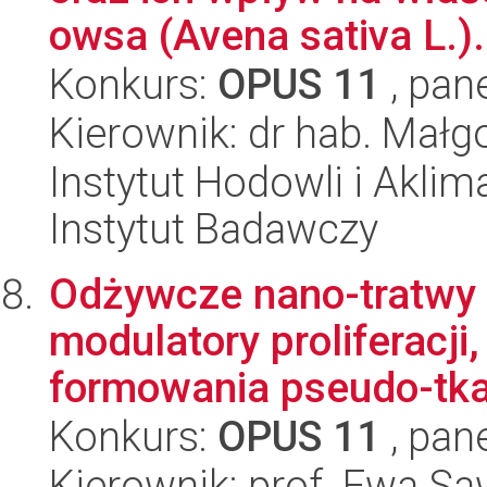
owsa (Avena sativa L.).
Konkurs:
OPUS 11
, pan
Kierownik: dr hab. Małg
Instytut Hodowli i Aklim
Instytut Badawczy
Odżywcze nano-tratwy 
modulatory proliferacji
formowania pseudo-tkan
Konkurs:
OPUS 11
, pan
Kierownik: prof. Ewa S