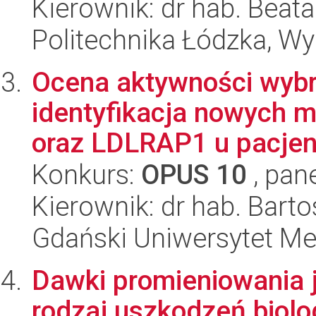
Kierownik: dr hab. Beat
Politechnika Łódzka, W
Ocena aktywności wybr
identyfikacja nowych 
oraz LDLRAP1 u pacjen
Konkurs:
OPUS 10
, pan
Kierownik: dr hab. Bart
Gdański Uniwersytet Me
Dawki promieniowania j
rodzaj uszkodzeń biolo