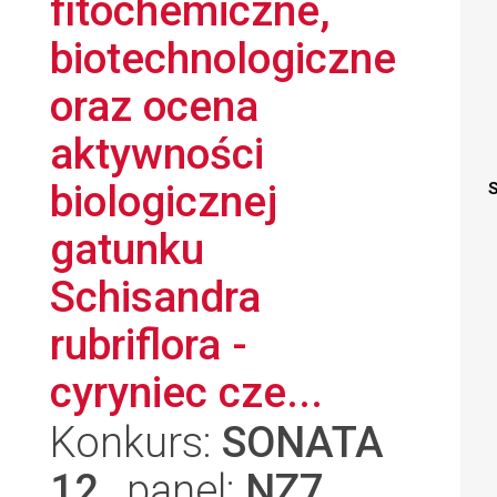
fitochemiczne,
biotechnologiczne
oraz ocena
aktywności
biologicznej
S
gatunku
Schisandra
rubriflora -
cyryniec cze...
Konkurs:
SONATA
12
, panel:
NZ7