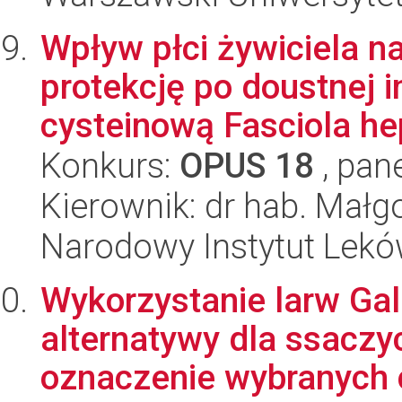
Wpływ płci żywiciela n
protekcję po doustnej 
cysteinową Fasciola hep
Konkurs:
OPUS 18
, pan
Kierownik: dr hab. Mał
Narodowy Instytut Lek
Wykorzystanie larw Gall
alternatywy dla ssacz
oznaczenie wybranych c