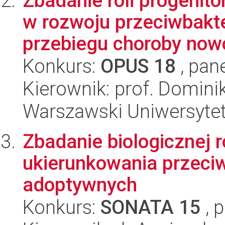
Zbadanie roli progenit
w rozwoju przeciwbakt
przebiegu choroby now
Konkurs:
OPUS 18
, pan
Kierownik: prof. Domin
Warszawski Uniwersytet
Zbadanie biologicznej 
ukierunkowania przeci
adoptywnych
Konkurs:
SONATA 15
, 