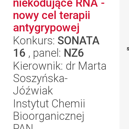
niekodujące RNA -
nowy cel terapii
antygrypowej
Konkurs:
SONATA
16
, panel:
NZ6
S
Kierownik: dr Marta
Soszyńska-
Jóźwiak
Instytut Chemii
Bioorganicznej
PAN