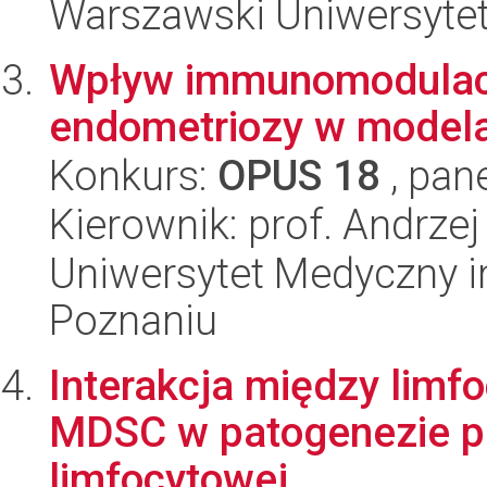
Warszawski Uniwersyte
Wpływ immunomodulacj
endometriozy w model
Konkurs:
OPUS 18
, pan
Kierownik: prof. Andrz
Uniwersytet Medyczny i
Poznaniu
Interakcja między lim
MDSC w patogenezie pr
limfocytowej