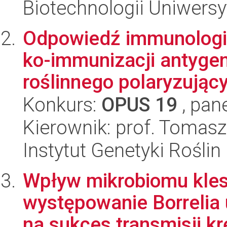
Biotechnologii Uniwersy
Odpowiedź immunologic
ko-immunizacji antyg
roślinnego polaryzujący
Konkurs:
OPUS 19
, pan
Kierownik: prof. Tomas
Instytut Genetyki Rośli
Wpływ mikrobiomu klesz
występowanie Borrelia u
na sukces transmisji krę