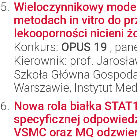
Wieloczynnikowy model
metodach in vitro do 
lekooporności nicieni żo
Konkurs:
OPUS 19
, pan
Kierownik: prof. Jarosł
Szkoła Główna Gospoda
Warszawie, Instytut Me
Nowa rola białka STAT1
specyficznej odpowiedz
VSMC oraz MQ odzwierc