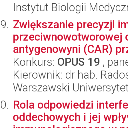
Instytut Biologii Medyc
Zwiększanie precyzji i
przeciwnowotworowej 
antygenowyni (CAR) prz
Konkurs:
OPUS 19
, pan
Kierownik: dr hab. Rad
Warszawski Uniwersyte
Rola odpowiedzi interf
oddechowych i jej wpł