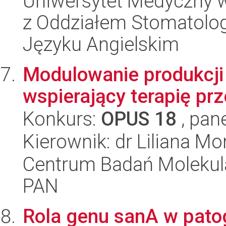
Uniwersytet Medyczny w
z Oddziałem Stomatolog
Języku Angielskim
Modulowanie produkcj
wspierający terapię p
Konkurs:
OPUS 18
, pan
Kierownik: dr Liliana M
Centrum Badań Molekul
PAN
Rola genu sanA w pato