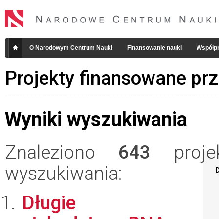
O Narodowym Centrum Nauki
Finansowanie nauki
Współpr
Projekty finansowane pr
Wyniki wyszukiwania
Znaleziono
643
projek
wyszukiwania:
D
Długie