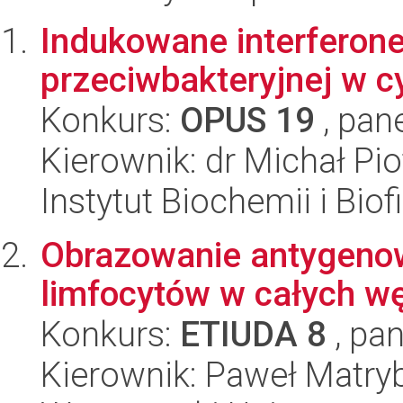
Indukowane interferon
przeciwbakteryjnej w c
Konkurs:
OPUS 19
, pan
Kierownik: dr Michał Pi
Instytut Biochemii i Biof
Obrazowanie antygenow
limfocytów w całych wę
Konkurs:
ETIUDA 8
, pan
Kierownik: Paweł Matry