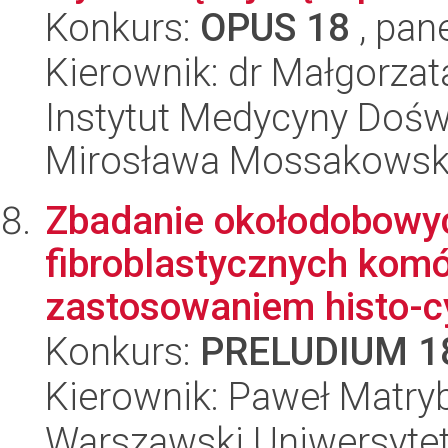
Konkurs:
OPUS 18
, pan
Kierownik: dr Małgorzat
Instytut Medycyny Doświa
Mirosława Mossakowsk
Zbadanie okołodobowych
fibroblastycznych kom
zastosowaniem histo-cy
Konkurs:
PRELUDIUM 1
Kierownik: Paweł Matry
Warszawski Uniwersyte