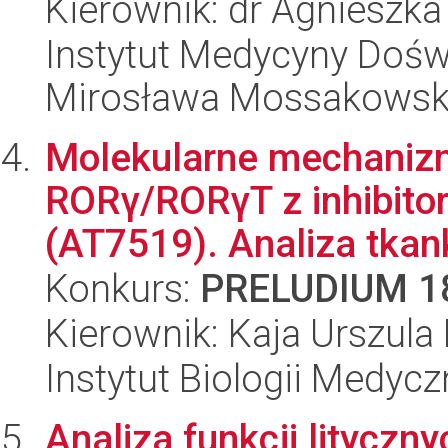
Kierownik: dr Agnieszka
Instytut Medycyny Doświa
Mirosława Mossakowsk
Molekularne mechanizm
RORγ/RORγT z inhibitor
(AT7519). Analiza tkank
Konkurs:
PRELUDIUM 1
Kierownik: Kaja Urszula
Instytut Biologii Medyc
Analiza funkcji lityczn