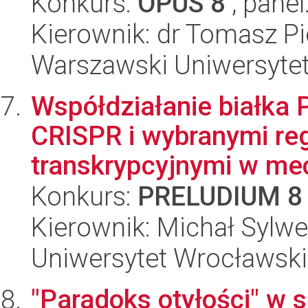
Konkurs:
OPUS 8
, panel
Kierownik: dr Tomasz Pi
Warszawski Uniwersytet
Współdziałanie białka 
CRISPR i wybranymi re
transkrypcyjnymi w mec
Konkurs:
PRELUDIUM 8
Kierownik: Michał Sylw
Uniwersytet Wrocławski,
"Paradoks otyłości" w s