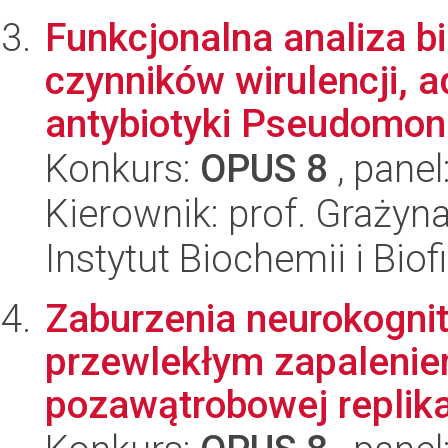
Funkcjonalna analiza b
czynników wirulencji, a
antybiotyki Pseudomona
Konkurs:
OPUS 8
, panel
Kierownik: prof. Grażyn
Instytut Biochemii i Biof
Zaburzenia neurokogni
przewlekłym zapalenie
pozawątrobowej replikacj