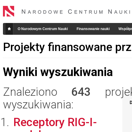
O Narodowym Centrum Nauki
Finansowanie nauki
Współpr
Projekty finansowane pr
Wyniki wyszukiwania
Znaleziono
643
projek
wyszukiwania:
D
Receptory RIG-I-