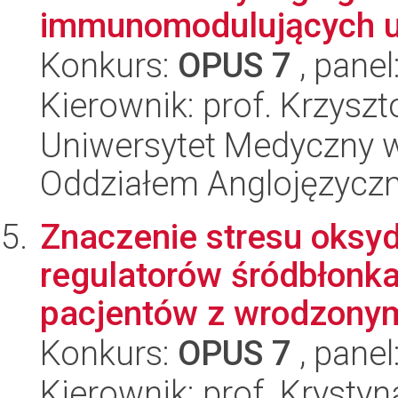
immunomodulujących u 
Konkurs:
OPUS 7
, panel
Kierownik: prof. Krzysz
Uniwersytet Medyczny w L
Oddziałem Anglojęzycz
Znaczenie stresu oksy
regulatorów śródbłonk
pacjentów z wrodzonym
Konkurs:
OPUS 7
, panel
Kierownik: prof. Krysty