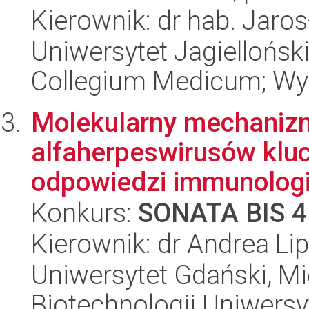
Kierownik: dr hab. Jar
Uniwersytet Jagiellońsk
Collegium Medicum; Wyd
Molekularny mechanizm
alfaherpeswirusów klu
odpowiedzi immunologi
Konkurs:
SONATA BIS 4
Kierownik: dr Andrea Li
Uniwersytet Gdański, M
Biotechnologii Uniwers