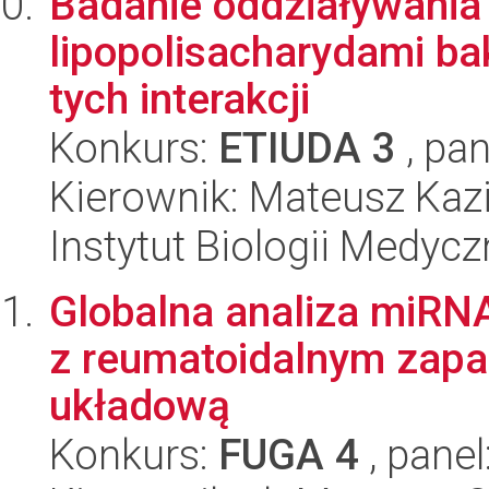
Badanie oddziaływania 
lipopolisacharydami bak
tych interakcji
Konkurs:
ETIUDA 3
, pan
Kierownik: Mateusz Kaz
Instytut Biologii Medyc
Globalna analiza miRN
z reumatoidalnym zapa
układową
Konkurs:
FUGA 4
, panel