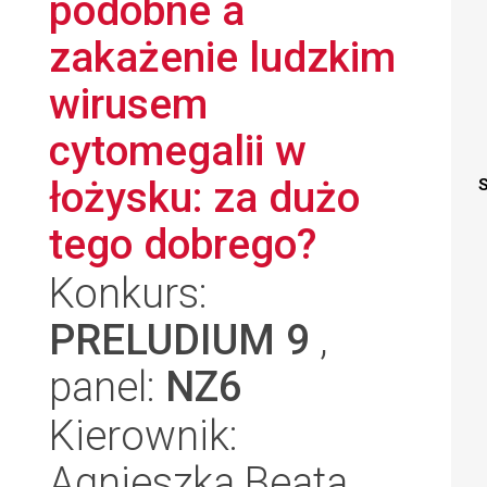
podobne a
zakażenie ludzkim
wirusem
cytomegalii w
łożysku: za dużo
S
tego dobrego?
Konkurs:
PRELUDIUM 9
,
panel:
NZ6
Kierownik:
Agnieszka Beata