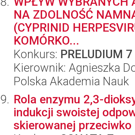
WPŁYW WYBRANYCH 
NA ZDOLNOŚĆ NAMNAŻ
(CYPRINID HERPESVIR
KOMÓRKO...
Konkurs:
PRELUDIUM 7
Kierownik: Agnieszka D
Polska Akademia Nauk
Rola enzymu 2,3-dioks
indukcji swoistej odpo
skierowanej przeciwko