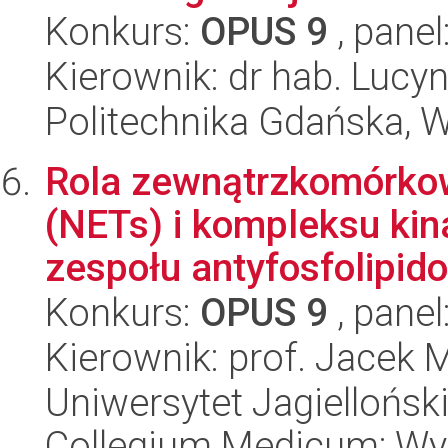
Konkurs:
OPUS 9
, panel
Kierownik: dr hab. Lucy
Politechnika Gdańska, 
Rola zewnątrzkomórkow
(NETs) i kompleksu ki
zespołu antyfosfolipido.
Konkurs:
OPUS 9
, panel
Kierownik: prof. Jacek 
Uniwersytet Jagiellońsk
Collegium Medicum; Wyd