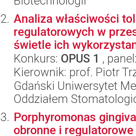
Biotechnologii
Analiza właściwości to
regulatorowych w prz
świetle ich wykorzystani
Konkurs:
OPUS 1
, panel
Kierownik: prof. Piotr T
Gdański Uniwersytet Med
Oddziałem Stomatolog
Porphyromonas gingival
obronne i regulatorowe