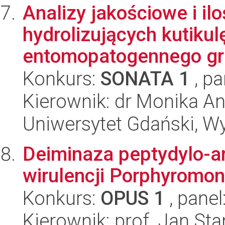
Analizy jakościowe i i
hydrolizujących kutikul
entomopatogennego grz
Konkurs:
SONATA 1
, pa
Kierownik: dr Monika A
Uniwersytet Gdański, W
Deiminaza peptydylo-a
wirulencji Porphyromon
Konkurs:
OPUS 1
, panel
Kierownik: prof. Jan St