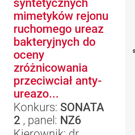
syntetycznych
mimetyków rejonu
ruchomego ureaz
bakteryjnych do
oceny
S
zróżnicowania
przeciwciał anty-
ureazo...
Konkurs:
SONATA
2
, panel:
NZ6
Kierownik: dr