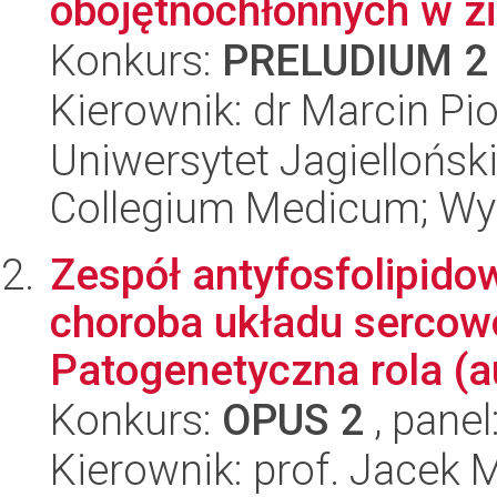
obojętnochłonnych w z
Konkurs:
PRELUDIUM 2
Kierownik: dr Marcin Pi
Uniwersytet Jagiellońsk
Collegium Medicum; Wyd
Zespół antyfosfolipid
choroba układu sercow
Patogenetyczna rola (a
Konkurs:
OPUS 2
, panel
Kierownik: prof. Jacek 