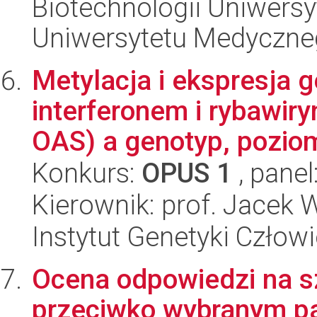
Biotechnologii Uniwers
Uniwersytetu Medyczn
Metylacja i ekspresja
interferonem i rybawir
OAS) a genotyp, poziom
Konkurs:
OPUS 1
, panel
Kierownik: prof. Jacek 
Instytut Genetyki Człow
Ocena odpowiedzi na sz
przeciwko wybranym p