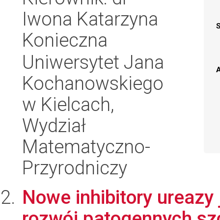
Iwona Katarzyna
Konieczna
Uniwersytet Jana
A
Kochanowskiego
w Kielcach,
Wydział
Matematyczno-
Przyrodniczy
Nowe inhibitory ureazy
rozwój patogennych sz