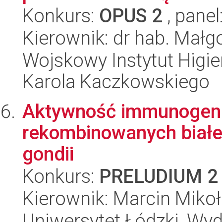
Konkurs:
OPUS 2
, panel
Kierownik: dr hab. Mał
Wojskowy Instytut Higien
Karola Kaczkowskiego
Aktywność immunogenn
rekombinowanych biał
gondii
Konkurs:
PRELUDIUM 2
Kierownik: Marcin Miko
Uniwersytet Łódzki, Wydz