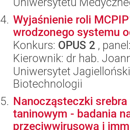
Uniwersytetu Medyczn
Wyjaśnienie roli MCPI
wrodzonego systemu od
Konkurs:
OPUS 2
, panel
Kierownik: dr hab. Joan
Uniwersytet Jagielloński,
Biotechnologii
Nanocząsteczki srebr
taninowym - badania n
przeciwwirusową i imm