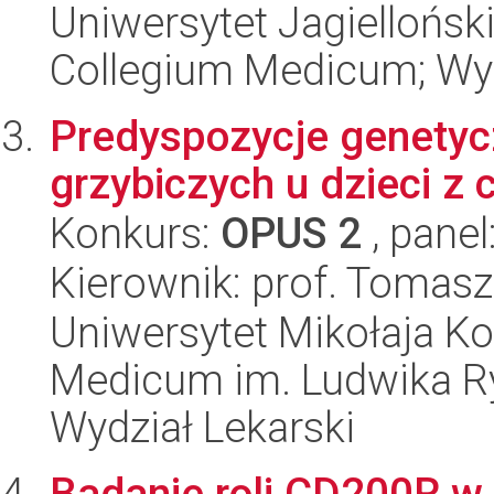
Uniwersytet Jagiellońsk
Collegium Medicum; Wyd
Predyspozycje genetyc
grzybiczych u dzieci 
Konkurs:
OPUS 2
, panel
Kierownik: prof. Tomas
Uniwersytet Mikołaja Ko
Medicum im. Ludwika R
Wydział Lekarski
Badanie roli CD200R w 