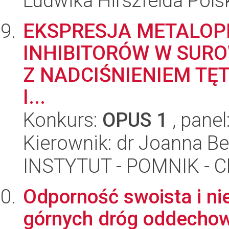
Ludwika Hirszfelda Pols
EKSPRESJA METALOPR
INHIBITORÓW W SURO
Z NADCIŚNIENIEM TĘ
I...
Konkurs:
OPUS 1
, panel
Kierownik: dr Joanna Be
INSTYTUT - POMNIK -
Odporność swoista i ni
górnych dróg oddechow