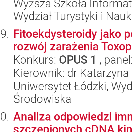
Wyższa Szkoła Informat
Wydział Turystyki i Nau
Fitoekdysteroidy jako 
rozwój zarażenia Toxop
Konkurs:
OPUS 1
, panel
Kierownik: dr Katarzyna
Uniwersytet Łódzki, Wydz
Środowiska
Analiza odpowiedzi im
szczepionych cDNA kin