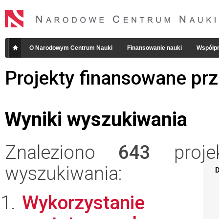
O Narodowym Centrum Nauki
Finansowanie nauki
Współpr
Projekty finansowane pr
Wyniki wyszukiwania
Znaleziono
643
projek
wyszukiwania:
D
Wykorzystanie