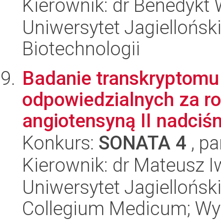
Kierownik: dr Benedykt
Uniwersytet Jagielloński,
Biotechnologii
Badanie transkryptomu 
odpowiedzialnych za r
angiotensyną II nadciśni
Konkurs:
SONATA 4
, pa
Kierownik: dr Mateusz I
Uniwersytet Jagiellońsk
Collegium Medicum; Wyd