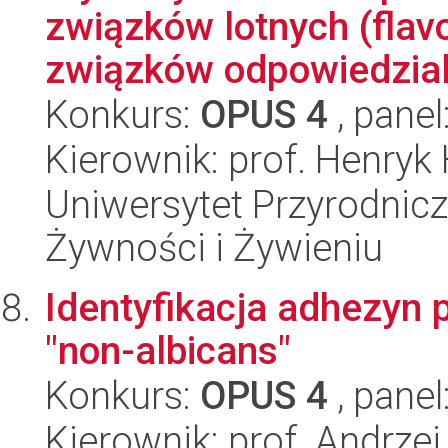
związków lotnych (flavo
związków odpowiedzialn
Konkurs:
OPUS 4
, panel
Kierownik: prof. Henryk
Uniwersytet Przyrodnic
Żywności i Żywieniu
Identyfikacja adhezyn
"non-albicans"
Konkurs:
OPUS 4
, panel
Kierownik: prof. Andrzej