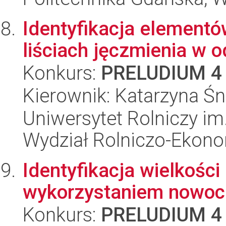
Identyfikacja element
liściach jęczmienia w o
Konkurs:
PRELUDIUM 4
Kierownik: Katarzyna Ś
Uniwersytet Rolniczy im
Wydział Rolniczo-Ekon
Identyfikacja wielkośc
wykorzystaniem nowoc
Konkurs:
PRELUDIUM 4