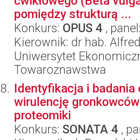
ćwikłowego (Beta vulga
pomiędzy strukturą ...
Konkurs:
OPUS 4
, panel
Kierownik: dr hab. Alfre
Uniwersytet Ekonomiczn
Towaroznawstwa
Identyfikacja i badani
wirulencję gronkowców
proteomiki
Konkurs:
SONATA 4
, pa