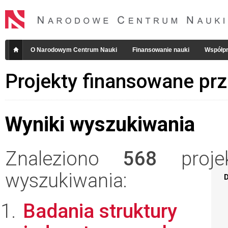
O Narodowym Centrum Nauki
Finansowanie nauki
Współpr
Projekty finansowane pr
Wyniki wyszukiwania
Znaleziono
568
projek
wyszukiwania:
D
Badania struktury