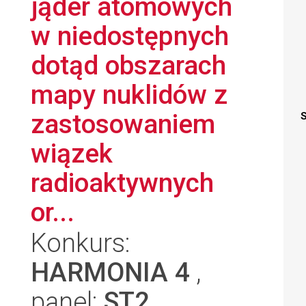
jąder atomowych
w niedostępnych
dotąd obszarach
mapy nuklidów z
zastosowaniem
S
wiązek
radioaktywnych
or...
Konkurs:
HARMONIA 4
,
panel:
ST2