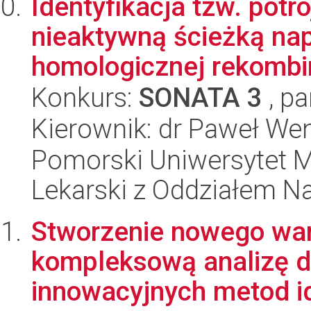
Identyfikacja tzw. potr
nieaktywną ścieżką n
homologicznej rekombin
Konkurs:
SONATA 3
, pa
Kierownik: dr Paweł W
Pomorski Uniwersytet M
Lekarski z Oddziałem N
Stworzenie nowego war
kompleksową analizę 
innowacyjnych metod ide