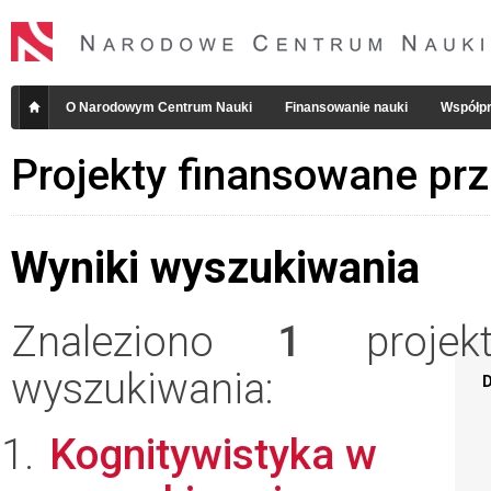
O Narodowym Centrum Nauki
Finansowanie nauki
Współpr
Projekty finansowane pr
Wyniki wyszukiwania
Znaleziono
1
projekt
wyszukiwania:
D
Kognitywistyka w