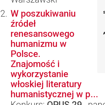
W poszukiwaniu
źródeł
renesansowego
A
humanizmu w
Polsce.
Znajomość i
wykorzystanie
włoskiej literatury
humanistycznej w p...
Konkurs:
OPUS 29
, pan