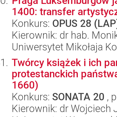
Praga Luksemburgów ja
1400: transfer artysty
Konkurs:
OPUS 28 (LAP
Kierownik: dr hab. Mon
Uniwersytet Mikołaja K
Twórcy książek i ich pa
protestanckich państwa
1660)
Konkurs:
SONATA 20
, 
Kierownik: dr Wojciech 