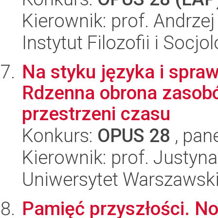
Kierownik: prof. Andrze
Instytut Filozofii i Socj
Na styku języka i spra
Rdzenna obrona zasob
przestrzeni czasu
Konkurs:
OPUS 28
, pan
Kierownik: prof. Justyn
Uniwersytet Warszawsk
Pamięć przyszłości. N