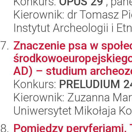
Konkurs:
OPUS 29
, pan
Kierownik: dr Tomasz Pi
Instytut Archeologii i E
Znaczenie psa w społe
środkowoeuropejskiego
AD) – studium archeozo
Konkurs:
PRELUDIUM 2
Kierownik: Zuzanna Mar
Uniwersytet Mikołaja K
Pomiędzy peryferiami. T