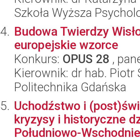
Szkoła Wyższa Psycholo
Budowa Twierdzy Wisłouj
europejskie wzorce
Konkurs:
OPUS 28
, pan
Kierownik: dr hab. Piot
Politechnika Gdańska
Uchodźstwo i (post)św
kryzysy i historyczne d
Południowo-Wschodniej 