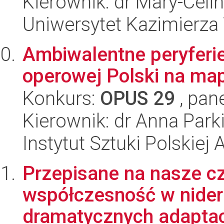
Kierownik: dr Mary-Cel
Uniwersytet Kazimierza
Ambiwalentne peryferie
operowej Polski na ma
Konkurs:
OPUS 29
, pan
Kierownik: dr Anna Park
Instytut Sztuki Polskiej
Przepisane na nasze c
współczesność w nider
dramatycznych adaptacja