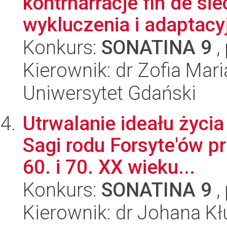
kontrnarracje fin de si
wykluczenia i adaptacyj
Konkurs:
SONATINA 9
,
Kierownik: dr Zofia Mari
Uniwersytet Gdański
Utrwalanie ideału życ
Sagi rodu Forsyte'ów p
60. i 70. XX wieku...
Konkurs:
SONATINA 9
,
Kierownik: dr Johana Kł