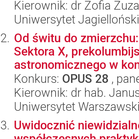
Kierownik: dr Zofia Zu
Uniwersytet Jagiellońsk
Od świtu do zmierzchu:
Sektora X, prekolumbij
astronomicznego w kom
Konkurs:
OPUS 28
, pan
Kierownik: dr hab. Jan
Uniwersytet Warszawsk
Uwidocznić niewidzialn
współczesnych praktyk