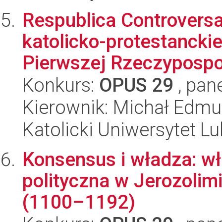
Respublica Controvers
katolicko-protestanckie
Pierwszej Rzeczypospol
Konkurs:
OPUS 29
, pan
Kierownik: Michał Edm
Katolicki Uniwersytet Lu
Konsensus i władza: wł
polityczna w Jerozoli
(1100–1192)