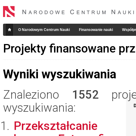
O Narodowym Centrum Nauki
Finansowanie nauki
Współpr
Projekty finansowane pr
Wyniki wyszukiwania
Znaleziono
1552
projek
wyszukiwania:
D
Przekształcanie