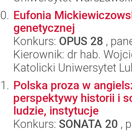
Eufonia Mickiewiczows
genetycznej
Konkurs:
OPUS 28
, pan
Kierownik: dr hab. Wojc
Katolicki Uniwersytet Lu
Polska proza w angiels
perspektywy historii i s
ludzie, instytucje
Konkurs:
SONATA 20
, 