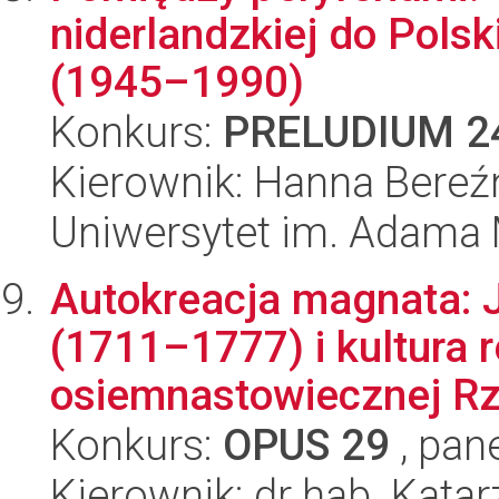
niderlandzkiej do Pols
(1945–1990)
Konkurs:
PRELUDIUM 2
Kierownik: Hanna Bereź
Uniwersytet im. Adama 
Autokreacja magnata: 
(1711–1777) i kultura 
osiemnastowiecznej Rz
Konkurs:
OPUS 29
, pan
Kierownik: dr hab. Kata