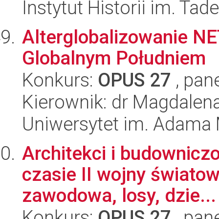
Instytut Historii im. Ta
Alterglobalizowanie NE
Globalnym Południem
Konkurs:
OPUS 27
, pan
Kierownik: dr Magdale
Uniwersytet im. Adama 
Architekci i budownic
czasie II wojny świato
zawodowa, losy, dzie...
Konkurs:
OPUS 27
, pan