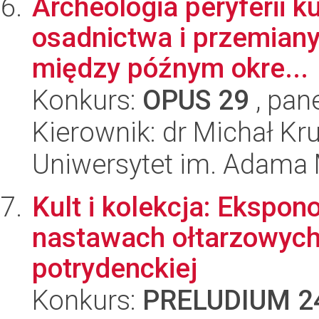
Archeologia peryferii ku
osadnictwa i przemian
między późnym okre...
Konkurs:
OPUS 29
, pan
Kierownik: dr Michał Kr
Uniwersytet im. Adama 
Kult i kolekcja: Ekspon
nastawach ołtarzowych
potrydenckiej
Konkurs:
PRELUDIUM 2