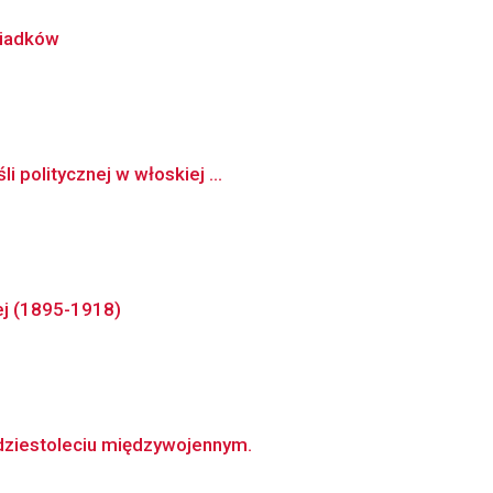
wiadków
 politycznej w włoskiej ...
ej (1895-1918)
udziestoleciu międzywojennym.