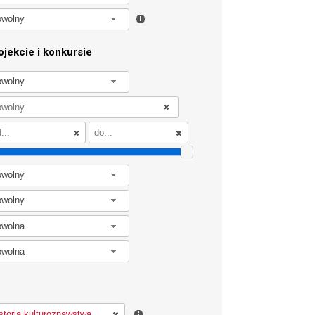
owolny
jekcie i konkursie
owolny
owolny
owolny
owolna
owolna