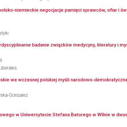
 polsko-niemieckie negocjacje pamięci sprawców, ofiar i ś
styki
dyscyplinarne badanie związków medycyny, literatury i myśli
li
Liberales
towskie we wczesnej polskiej myśli narodowo-demokratyczn
wska-Gonzalez
awkowego w Uniwersytecie Stefana Batorego w Wilnie w dw