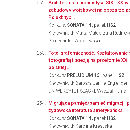
Architektura i urbanistyka XIX i XX
zabudowy wojskowej na obszarze pół
Polski: typ...
Konkurs:
SONATA 14
, panel:
HS2
Kierownik: dr Marta Małgorzata Rudnic
Politechnika Wrocławska
Foto-grafemiczność. Kształtowanie s
fotografią i poezją na przełomie XXI
polskiej ...
Konkurs:
PRELUDIUM 16
, panel:
HS2
Kierownik: dr Barbara Janina Englender
UNIWERSYTET ŚLĄSKI, Wydział Humani
Migrująca pamięć/pamięć migracji: 
żydowska literatura amerykańska
Konkurs:
SONATA 14
, panel:
HS2
Kierownik: dr Karolina Krasuska