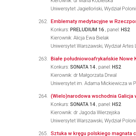
Kierownik: dr Maria Kobielska
Uniwersytet Jagielloński, Wydział Poloni
Emblematy medytacyjne w Rzeczpospoli
Konkurs:
PRELUDIUM 16
, panel:
HS2
Kierownik: Alicja Ewa Bielak
Uniwersytet Warszawski, Wydział Artes 
Białe południowoafrykańskie Nowe K
Konkurs:
SONATA 14
, panel:
HS2
Kierownik: dr Małgorzata Drwal
Uniwersytet im. Adama Mickiewicza w Po
(Wielo)narodowa wschodnia Galicja 
Konkurs:
SONATA 14
, panel:
HS2
Kierownik: dr Jagoda Wierzejska
Uniwersytet Warszawski, Wydział Poloni
Sztuka w kręgu polskiego magnata c