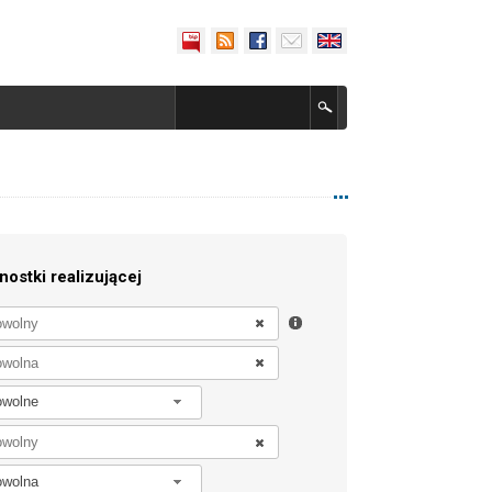
nostki realizującej
owolne
owolna