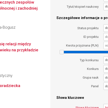
-wiecznych zespołów
d
Tytuł/stopień naukowy
nocnej i zachodniej
Szczegółowe informacje o pro
ka-Bogusz
d
Status projektu
ID projektu
ię relacji między
Kwota przyznana (PLN)
 wieku na przykładzie
d
Typ konkursu
d
Konkurs
styczny
d
Grupa nauk
poradziecka
d
Panel
Słowa kluczowe
Słowa kluczowe