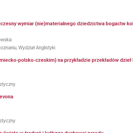
czesny wymiar (nie)materialnego dziedzictwa bogactw kolon
rowska
znaniu, Wydział Anglistyki
emiecko-polsko-czeskim) na przykładzie przekładów dzieł 
styczny
revona
styczny