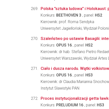
Polska "sztuka ludowa" i Holokaust:
Konkurs:
BEETHOVEN 3
, panel:
HS2
Kierownik: prof. Roma Sendyka
Uniwersytet Jagielloński, Wydział Poloni
Szaleństwo po ustawie Basaglii: inter
Konkurs:
OPUS 16
, panel:
HS2
Kierownik: dr hab. Stefano Pietro Redael
Uniwersytet Warszawski, Wydział Artes 
Ciało i dusza narodu. Wątki volkis
Konkurs:
OPUS 16
, panel:
HS3
Kierownik: dr Claudia Marianna Snocho
Instytut Slawistyki PAN
Proces instytucjonalizacji getta ł
Konkurs:
PRELUDIUM 16
, panel:
HS3