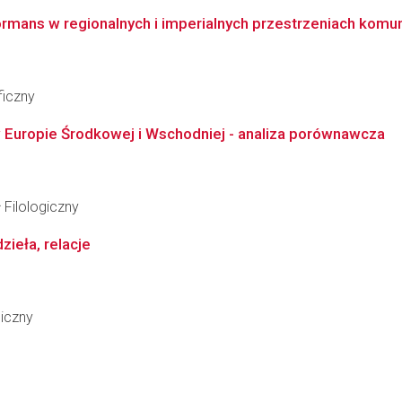
ormans w regionalnych i imperialnych przestrzeniach komunika
ficzny
w Europie Środkowej i Wschodniej - analiza porównawcza
 Filologiczny
dzieła, relacje
giczny