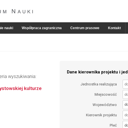
ie nauki
Współpraca zagraniczna
Centrum prasowe
Kontakt
Dane kierownika projektu i jed
eria wyszukiwania:
Jednostka realizująca
ystowskiej kulturze
Miejscowość
d
Województwo
Kierownik projektu
d
Płeć