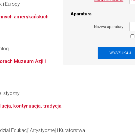
k i Europy
Aparatura
nnych amerykańskich
Nazwa aparatury
logii
orach Muzeum Azji i
alistyczny
ucja, kontynuacja, tradycja
ział Edukacji Artystycznej i Kuratorstwa