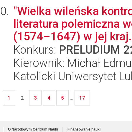
"Wielka wileńska kontr
literatura polemiczna
(1574–1647) w jej kraj.
Konkurs:
PRELUDIUM 2
Kierownik: Michał Edm
Katolicki Uniwersytet Lu
1
3
4
5
17
2
...
O Narodowym Centrum Nauki
Finansowanie nauki