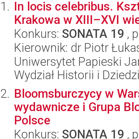
In locis celebribus. Ks
Krakowa w XIII–XVI wi
Konkurs:
SONATA 19
, 
Kierownik: dr Piotr Łuka
Uniwersytet Papieski Ja
Wydział Historii i Dzie
Bloomsburczycy w Wars
wydawnicze i Grupa B
Polsce
Konkurs:
SONATA 19
, 