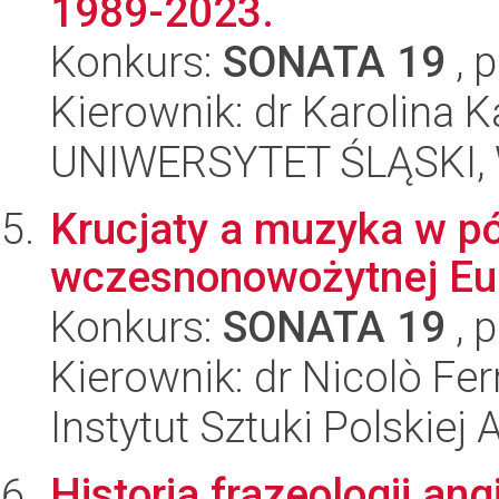
1989-2023.
Konkurs:
SONATA 19
, 
Kierownik: dr Karolina K
UNIWERSYTET ŚLĄSKI, 
Krucjaty a muzyka w pó
wczesnonowożytnej Eu
Konkurs:
SONATA 19
, 
Kierownik: dr Nicolò Ferr
Instytut Sztuki Polskiej
Historia frazeologii ang