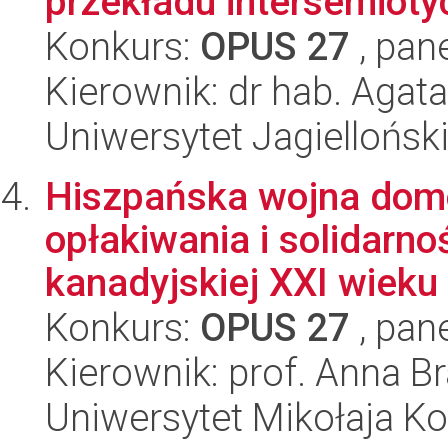
przekładu intersemiot
Konkurs:
OPUS 27
, pan
Kierownik: dr hab. Agat
Uniwersytet Jagiellońsk
Hiszpańska wojna domo
opłakiwania i solidar
kanadyjskiej XXI wieku
Konkurs:
OPUS 27
, pan
Kierownik: prof. Anna B
Uniwersytet Mikołaja K