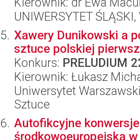
Kierownik: dr Ewa Mac
UNIWERSYTET ŚLĄSKI, 
Xawery Dunikowski a p
sztuce polskiej pierws
Konkurs:
PRELUDIUM 2
Kierownik: Łukasz Mich
Uniwersytet Warszawski,
Sztuce
Autofikcyjne konwersje
środkowoeuropejska w