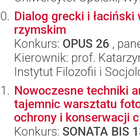
Dialog grecki i łacińs
rzymskim
Konkurs:
OPUS 26
, pan
Kierownik: prof. Katar
Instytut Filozofii i Socj
Nowoczesne techniki a
tajemnic warsztatu fot
ochrony i konserwacji cz
Konkurs:
SONATA BIS 1