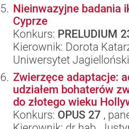
Nieinwazyjne badania 
Cyprze
Konkurs:
PRELUDIUM 2
Kierownik: Dorota Katar
Uniwersytet Jagiellońsk
Zwierzęce adaptacje: a
udziałem bohaterów zw
do złotego wieku Hollyw
Konkurs:
OPUS 27
, pan
Kierownik: dr hab. Jus