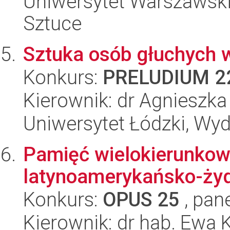
Uniwersytet Warszawski,
Sztuce
Sztuka osób głuchych w 
Konkurs:
PRELUDIUM 2
Kierownik: dr Agnieszka
Uniwersytet Łódzki, Wyd
Pamięć wielokierunkowa
latynoamerykańsko-ży
Konkurs:
OPUS 25
, pan
Kierownik: dr hab. Ewa