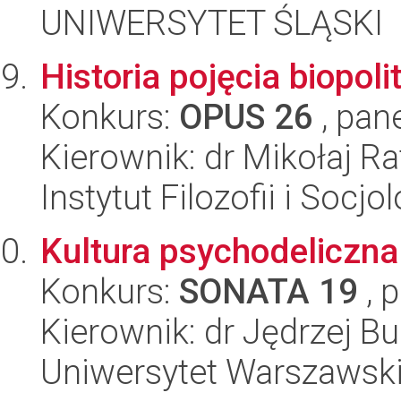
UNIWERSYTET ŚLĄSKI
Historia pojęcia biopoli
Konkurs:
OPUS 26
, pan
Kierownik: dr Mikołaj Ra
Instytut Filozofii i Socj
Kultura psychodeliczna 
Konkurs:
SONATA 19
, 
Kierownik: dr Jędrzej Bu
Uniwersytet Warszawsk