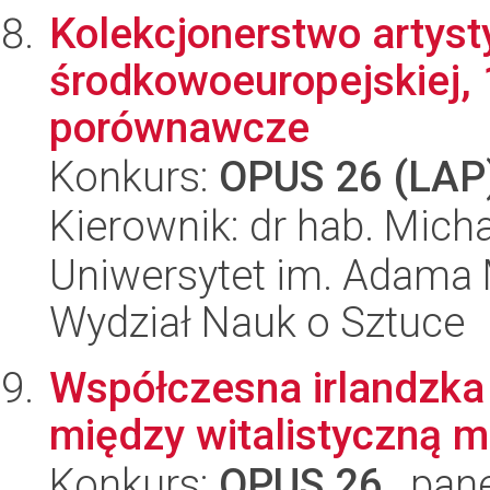
Kolekcjonerstwo artyst
środkowoeuropejskiej,
porównawcze
Konkurs:
OPUS 26 (LAP
Kierownik: dr hab. Mich
Uniwersytet im. Adama 
Wydział Nauk o Sztuce
Współczesna irlandzka
między witalistyczną m
Konkurs:
OPUS 26
, pan