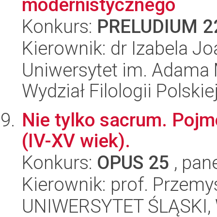
modernistycznego
Konkurs:
PRELUDIUM 2
Kierownik: dr Izabela J
Uniwersytet im. Adama 
Wydział Filologii Polskie
Nie tylko sacrum. Poj
(IV-XV wiek).
Konkurs:
OPUS 25
, pan
Kierownik: prof. Przem
UNIWERSYTET ŚLĄSKI, 