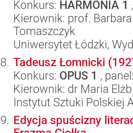
Konkurs:
HARMONIA 1
Kierownik: prof. Barba
Tomaszczyk
Uniwersytet Łódzki, Wydz
Tadeusz Łomnicki (1927
Konkurs:
OPUS 1
, panel
Kierownik: dr Maria Elż
Instytut Sztuki Polskiej
Edycja spuścizny litera
Erazma Ciołka