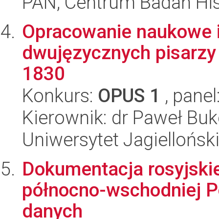
PAN; Centrum Badań His
Opracowanie naukowe i 
dwujęzycznych pisarzy 
1830
Konkurs:
OPUS 1
, panel
Kierownik: dr Paweł Bu
Uniwersytet Jagielloński
Dokumentacja rosyjski
północno-wschodniej Po
danych