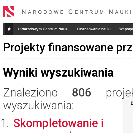
O Narodowym Centrum Nauki
Finansowanie nauki
Współpr
Projekty finansowane pr
Wyniki wyszukiwania
Znaleziono
806
projek
wyszukiwania:
D
Skompletowanie i