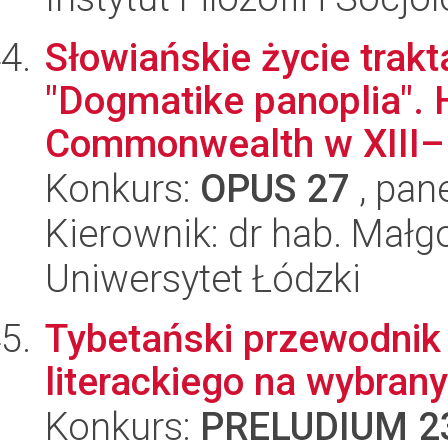
Słowiańskie życie trak
"Dogmatike panoplia". 
Commonwealth w XIII–.
Konkurs:
OPUS 27
, pan
Kierownik: dr hab. Mał
Uniwersytet Łódzki
Tybetański przewodnik 
literackiego na wybran
Konkurs:
PRELUDIUM 2