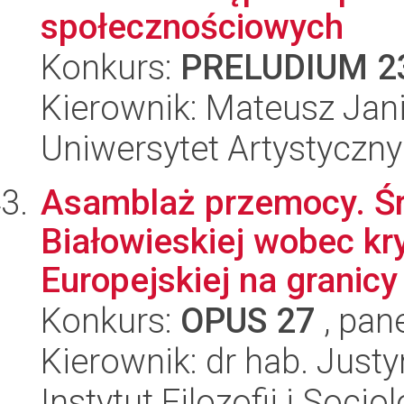
społecznościowych
Konkurs:
PRELUDIUM 2
Kierownik: Mateusz Jan
Uniwersytet Artystyczn
Asamblaż przemocy. Ś
Białowieskiej wobec kry
Europejskiej na granicy 
Konkurs:
OPUS 27
, pan
Kierownik: dr hab. Just
Instytut Filozofii i Socj