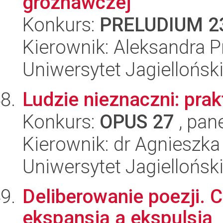
groznawczej
Konkurs:
PRELUDIUM 2
Kierownik: Aleksandra 
Uniwersytet Jagiellońsk
Ludzie nieznaczni: prak
Konkurs:
OPUS 27
, pan
Kierownik: dr Agnieszk
Uniwersytet Jagiellońsk
Deliberowanie poezji.
ekspansją a ekspulsją