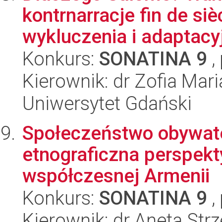
kontrnarracje fin de si
wykluczenia i adaptacyj
Konkurs:
SONATINA 9
,
Kierownik: dr Zofia Mari
Uniwersytet Gdański
Społeczeństwo obywatel
etnograficzna perspekt
współczesnej Armenii
Konkurs:
SONATINA 9
,
Kierownik: dr Aneta Str