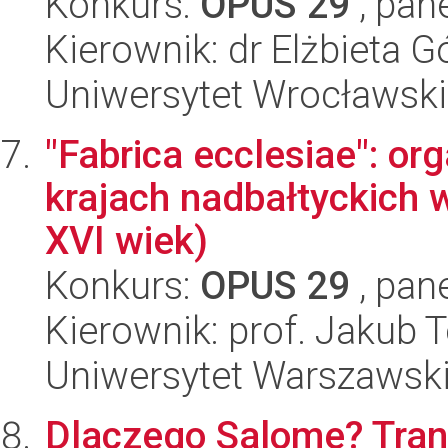
Konkurs:
OPUS 29
, pan
Kierownik: dr Elżbieta G
Uniwersytet Wrocławski
"Fabrica ecclesiae": o
krajach nadbałtyckich 
XVI wiek)
Konkurs:
OPUS 29
, pan
Kierownik: prof. Jakub
Uniwersytet Warszawsk
Dlaczego Salome? Trans