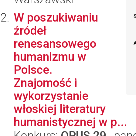
W poszukiwaniu
źródeł
renesansowego
A
humanizmu w
Polsce.
Znajomość i
wykorzystanie
włoskiej literatury
humanistycznej w p...
Konkurs:
OPUS 29
, pan