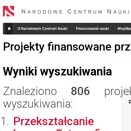
O Narodowym Centrum Nauki
Finansowanie nauki
Współpr
Projekty finansowane pr
Wyniki wyszukiwania
Znaleziono
806
projek
wyszukiwania:
D
Przekształcanie