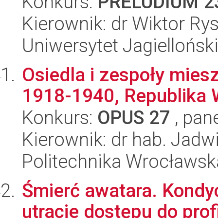
Konkurs:
PRELUDIUM 2
Kierownik: dr Wiktor Ry
Uniwersytet Jagiellońsk
Osiedla i zespoły mies
1918-1940, Republika 
Konkurs:
OPUS 27
, pan
Kierownik: dr hab. Jadw
Politechnika Wrocławsk
Śmierć awatara. Kondy
utracie dostępu do pro