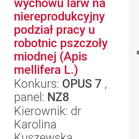
wychowu larw na
niereprodukcyjny
podział pracy u
robotnic pszczoły
miodnej (Apis
S
mellifera L.)
Konkurs:
OPUS 7
,
panel:
NZ8
Kierownik: dr
Karolina
Kuszewska