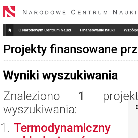
O Narodowym Centrum Nauki
Finansowanie nauki
Współpr
Projekty finansowane pr
Wyniki wyszukiwania
Znaleziono
1
projekt
wyszukiwania:
D
Termodynamiczny