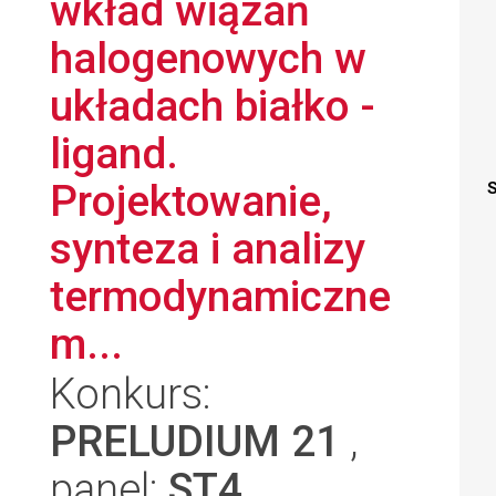
wkład wiązań
halogenowych w
układach białko -
ligand.
Projektowanie,
S
synteza i analizy
termodynamiczne
m...
Konkurs:
PRELUDIUM 21
,
panel:
ST4