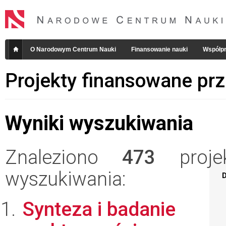
O Narodowym Centrum Nauki
Finansowanie nauki
Współpr
Projekty finansowane pr
Wyniki wyszukiwania
Znaleziono
473
projek
wyszukiwania:
D
Synteza i badanie