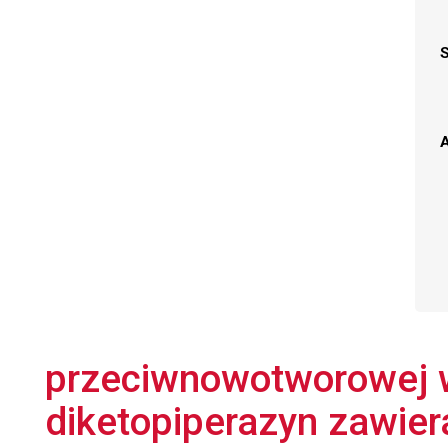
A
przeciwnowotworowej 
diketopiperazyn zawiera