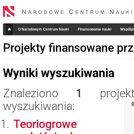
O Narodowym Centrum Nauki
Finansowanie nauki
Współpr
Projekty finansowane pr
Wyniki wyszukiwania
Znaleziono
1
projekt
wyszukiwania:
D
Teoriogrowe