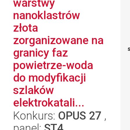
warstwy
nanoklastrów
złota
zorganizowane na
granicy faz
S
powietrze-woda
do modyfikacji
szlaków
elektrokatali...
Konkurs:
OPUS 27
,
panel:
ST4