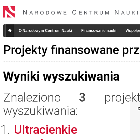
O Narodowym Centrum Nauki
Finansowanie nauki
Współpr
Projekty finansowane pr
Wyniki wyszukiwania
Znaleziono
3
projekt
wyszukiwania:
D
Ultracienkie