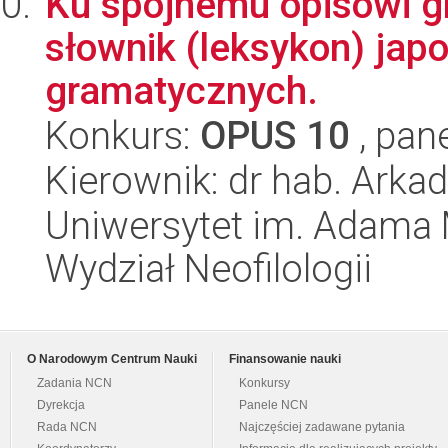
Ku spójnemu opisowi gr
słownik (leksykon) jap
gramatycznych.
Konkurs:
OPUS 10
, pan
Kierownik: dr hab. Arka
Uniwersytet im. Adama 
Wydział Neofilologii
O Narodowym Centrum Nauki
Finansowanie nauki
Zadania NCN
Konkursy
Dyrekcja
Panele NCN
Rada NCN
Najczęściej zadawane pytania