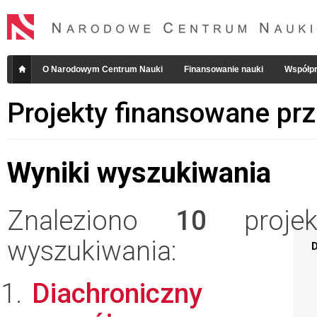
O Narodowym Centrum Nauki
Finansowanie nauki
Współpr
Projekty finansowane pr
Wyniki wyszukiwania
Znaleziono
10
projekt
wyszukiwania:
D
Diachroniczny