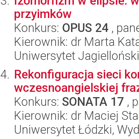
Izomorfizm w elipsie:
przyimków
Konkurs:
OPUS 24
, pan
Kierownik: dr Marta Kat
Uniwersytet Jagielloński
Rekonfiguracja sieci k
wczesnoangielskiej fra
Konkurs:
SONATA 17
, 
Kierownik: dr Maciej St
Uniwersytet Łódzki, Wydz