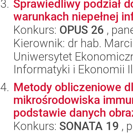
Sprawiedliwy podział d
warunkach niepełnej in
Konkurs:
OPUS 26
, pan
Kierownik: dr hab. Marc
Uniwersytet Ekonomiczn
Informatyki i Ekonomii I
Metody obliczeniowe d
mikrośrodowiska immu
podstawie danych obraz
Konkurs:
SONATA 19
, 