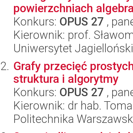
powierzchniach algebr
Konkurs:
OPUS 27
, pan
Kierownik: prof. Sławo
Uniwersytet Jagiellońsk
Grafy przecięć prostyc
struktura i algorytmy
Konkurs:
OPUS 27
, pan
Kierownik: dr hab. Tom
Politechnika Warszaws