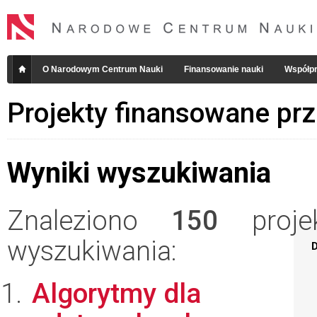
O Narodowym Centrum Nauki
Finansowanie nauki
Współpr
Projekty finansowane pr
Wyniki wyszukiwania
Znaleziono
150
projek
wyszukiwania:
D
Algorytmy dla