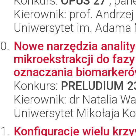
Konkurs:
OPUS 27
, pan
Kierownik: prof. Andrzej
Uniwersytet im. Adama 
Nowe narzędzia anality
mikroekstrakcji do fazy
oznaczania biomarkerów
Konkurs:
PRELUDIUM 2
Kierownik: dr Natalia W
Uniwersytet Mikołaja K
Konfiguracje wielu kr