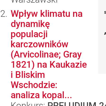
Wpływ klimatu na
dynamikę
populacji
A
karczowników
(Arvicolinae; Gray
1821) na Kaukazie
i Bliskim
Wschodzie:
analiza kopal...
Konkurs:
PRELUDIUM 2