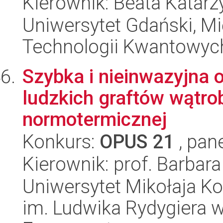
Kierownik: Beata Katarz
Uniwersytet Gdański, M
Technologii Kwantowyc
Szybka i nieinwazyjna 
ludzkich graftów wątrob
normotermicznej
Konkurs:
OPUS 21
, pan
Kierownik: prof. Barbar
Uniwersytet Mikołaja K
im. Ludwika Rydygiera 