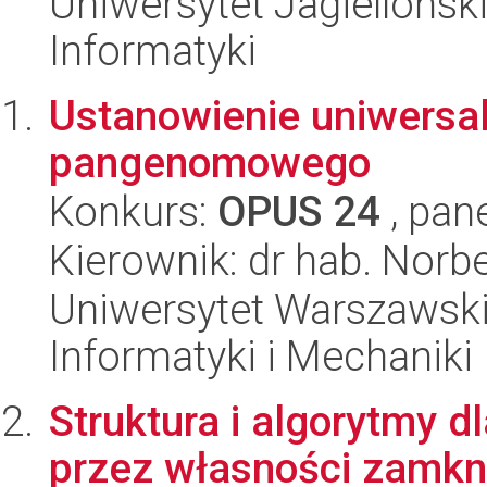
Uniwersytet Jagiellońsk
Informatyki
Ustanowienie uniwersa
pangenomowego
Konkurs:
OPUS 24
, pan
Kierownik: dr hab. Norb
Uniwersytet Warszawski
Informatyki i Mechaniki
Struktura i algorytmy d
przez własności zamkni