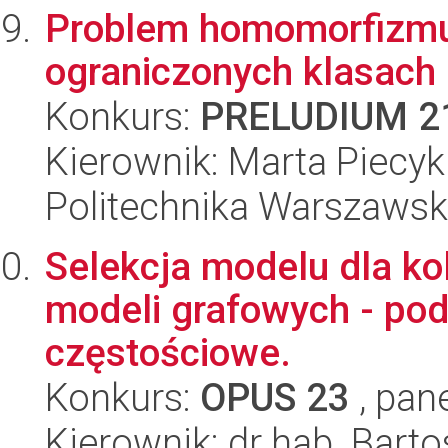
Problem homomorfizmu 
ograniczonych klasach
Konkurs:
PRELUDIUM 2
Kierownik: Marta Piecyk
Politechnika Warszaws
Selekcja modelu dla k
modeli grafowych - pod
częstościowe.
Konkurs:
OPUS 23
, pan
Kierownik: dr hab. Bart