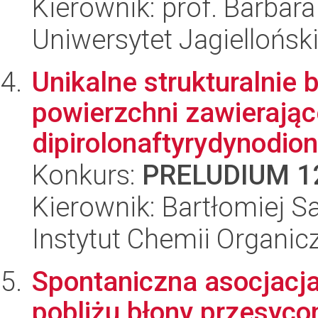
Kierownik: prof. Barbara
Uniwersytet Jagielloński
Unikalne strukturalnie 
powierzchni zawierając
dipirolonaftyrydynodio
Konkurs:
PRELUDIUM 1
Kierownik: Bartłomiej 
Instytut Chemii Organi
Spontaniczna asocjacja
pobliżu błony przesyco