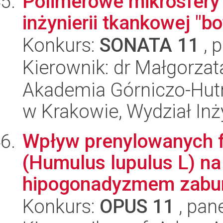
Polimerowe mikrosfery
inżynierii tkankowej "b
Konkurs:
SONATA 11
, 
Kierownik: dr Małgorza
Akademia Górniczo-Hutn
w Krakowie, Wydział Inży
Wpływ prenylowanych 
(Humulus lupulus L) n
hipogonadyzmem zaburze
Konkurs:
OPUS 11
, pan