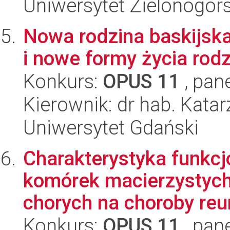
Uniwersytet Zielonogór
Nowa rodzina baskijska
i nowe formy życia rod
Konkurs:
OPUS 11
, pan
Kierownik: dr hab. Kata
Uniwersytet Gdański
Charakterystyka funkc
komórek macierzystych 
chorych na choroby reu
Konkurs:
OPUS 11
, pan