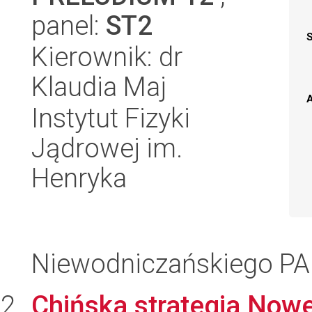
panel:
ST2
Kierownik: dr
Klaudia Maj
A
Instytut Fizyki
Jądrowej im.
Henryka
Niewodniczańskiego P
Chińska strategia Now