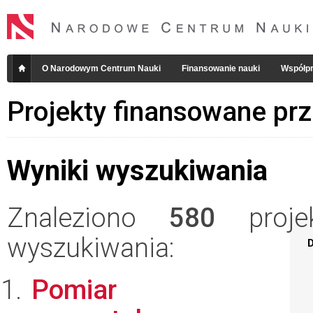
O Narodowym Centrum Nauki
Finansowanie nauki
Współpr
Projekty finansowane pr
Wyniki wyszukiwania
Znaleziono
580
projek
wyszukiwania:
D
Pomiar