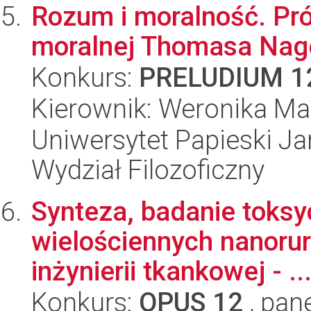
Rozum i moralność. Prób
moralnej Thomasa Nagel
Konkurs:
PRELUDIUM 1
Kierownik: Weronika M
Uniwersytet Papieski Ja
Wydział Filozoficzny
Synteza, badanie toksy
wielościennych nanoru
inżynierii tkankowej - ..
Konkurs:
OPUS 12
, pan