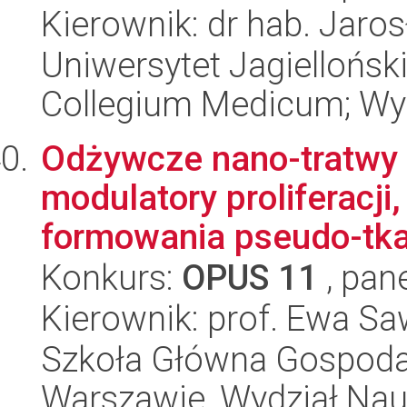
Kierownik: dr hab. Jaro
Uniwersytet Jagiellońsk
Collegium Medicum; Wyd
Odżywcze nano-tratwy 
modulatory proliferacji
formowania pseudo-tkan
Konkurs:
OPUS 11
, pan
Kierownik: prof. Ewa S
Szkoła Główna Gospoda
Warszawie, Wydział Nau