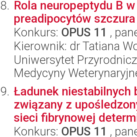
Rola neuropeptydu B w r
preadipocytów szczura 
Konkurs:
OPUS 11
, pan
Kierownik: dr Tatiana W
Uniwersytet Przyrodnicz
Medycyny Weterynaryjne
Ładunek niestabilnych
związany z upośledzo
sieci fibrynowej determi
Konkurs:
OPUS 11
, pan