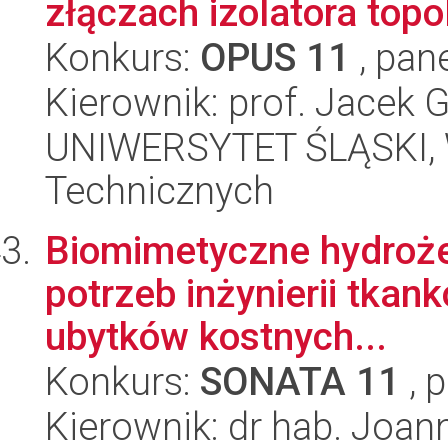
złączach izolatora topol
Konkurs:
OPUS 11
, pan
Kierownik: prof. Jacek 
UNIWERSYTET ŚLĄSKI, W
Technicznych
Biomimetyczne hydroże
potrzeb inżynierii tka
ubytków kostnych...
Konkurs:
SONATA 11
, 
Kierownik: dr hab. Joa