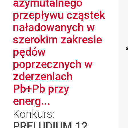
azymutalnego
przepływu cząstek
naładowanych w
szerokim zakresie
pędów
S
poprzecznych w
zderzeniach
Pb+Pb przy
energ...
Konkurs:
PRELUDIUM 12
,