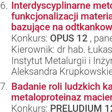
Interdyscyplinarne met
funkcjonalizacji mater
bazujące na odtkankow
Konkurs:
OPUS 12
, pan
Kierownik: dr hab. Łuka
Instytut Metalurgii i Inż
Aleksandra Krupkowski
Badanie roli ludzkich k
metaloproteinaz macie
Konkurs:
PRELUDIUM 1