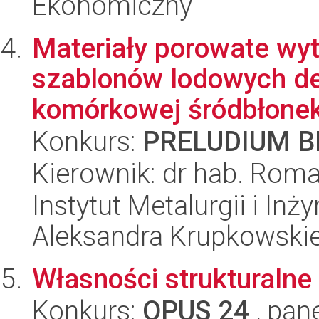
Ekonomiczny
Materiały porowate wy
szablonów lodowych de
komórkowej śródbłonek
Konkurs:
PRELUDIUM BI
Kierownik: dr hab. Rom
Instytut Metalurgii i Inż
Aleksandra Krupkowski
Własności strukturalne
Konkurs:
OPUS 24
, pan