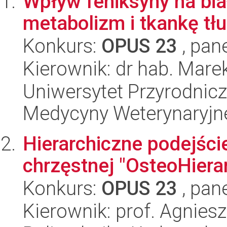
Wpływ feniksyny na biał
metabolizm i tkankę tł
Konkurs:
OPUS 23
, pan
Kierownik: dr hab. Mare
Uniwersytet Przyrodnicz
Medycyny Weterynaryjne
Hierarchiczne podejście
chrzęstnej "OsteoHiera
Konkurs:
OPUS 23
, pan
Kierownik: prof. Agnie