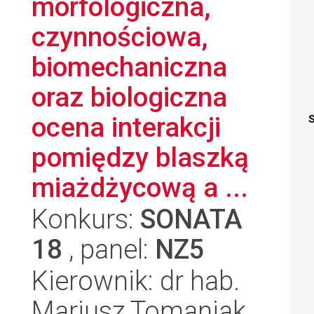
morfologiczna,
czynnościowa,
biomechaniczna
oraz biologiczna
ocena interakcji
S
pomiędzy blaszką
miażdżycową a ...
Konkurs:
SONATA
18
, panel:
NZ5
Kierownik: dr hab.
Mariusz Tomaniak