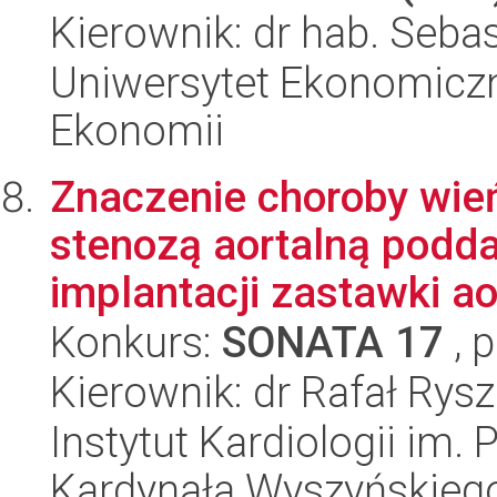
Kierownik: dr hab. Seba
Uniwersytet Ekonomiczn
Ekonomii
Znaczenie choroby wie
stenozą aortalną pod
implantacji zastawki aor
Konkurs:
SONATA 17
, 
Kierownik: dr Rafał Rys
Instytut Kardiologii im.
Kardynała Wyszyńskieg