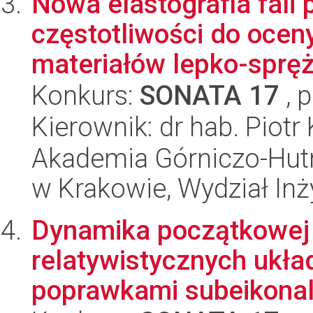
Nowa elastografia fali
częstotliwości do ocen
materiałów lepko-spręż
Konkurs:
SONATA 17
, 
Kierownik: dr hab. Piotr
Akademia Górniczo-Hutn
w Krakowie, Wydział Inż
Dynamika początkowej 
relatywistycznych ukł
poprawkami subeikona