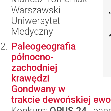
Warszawski
Uniwersytet
Medyczny
A
Paleogeografia
północno-
zachodniej
krawędzi
Gondwany w
trakcie dewońskiej ewo
Konkurs:
OPUS 24
, pan