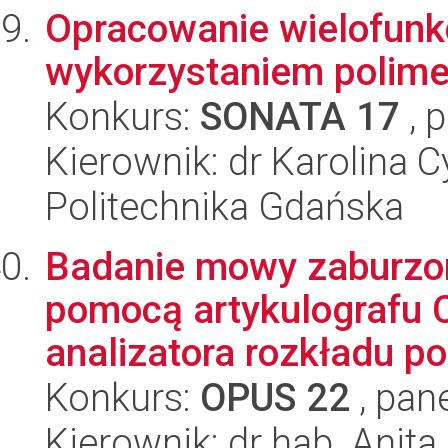
Opracowanie wielofunkc
wykorzystaniem polim
Konkurs:
SONATA 17
, 
Kierownik: dr Karolina 
Politechnika Gdańska
Badanie mowy zaburzone
pomocą artykulografu
analizatora rozkładu po
Konkurs:
OPUS 22
, pan
Kierownik: dr hab. Anit