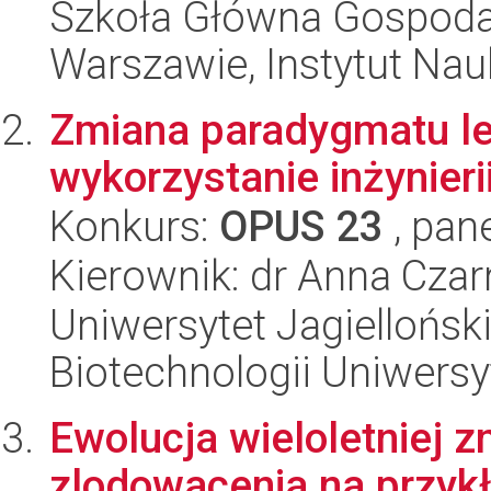
Szkoła Główna Gospoda
Warszawie, Instytut Nau
Zmiana paradygmatu le
wykorzystanie inżynieri
Konkurs:
OPUS 23
, pan
Kierownik: dr Anna Czar
Uniwersytet Jagiellońsk
Biotechnologii Uniwersy
Ewolucja wieloletniej 
zlodowacenia na przykł