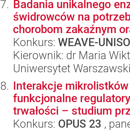
Badania unikalnego e
świdrowców na potrzeb
chorobom zakaźnym ora
Konkurs:
WEAVE-UNIS
Kierownik: dr Maria Wik
Uniwersytet Warszawski
Interakcje mikrolistkó
funkcjonalne regulatory
trwałości – studium prz
Konkurs:
OPUS 23
, pan