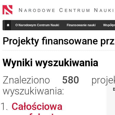
O Narodowym Centrum Nauki
Finansowanie nauki
Współpr
Projekty finansowane pr
Wyniki wyszukiwania
Znaleziono
580
projek
wyszukiwania:
D
Całościowa