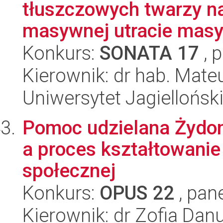
tłuszczowych twarzy n
masywnej utracie masy 
Konkurs:
SONATA 17
, 
Kierownik: dr hab. Mate
Uniwersytet Jagiellońs
Pomoc udzielana Żydom
a proces kształtowanie
społecznej
Konkurs:
OPUS 22
, pan
Kierownik: dr Zofia Dan