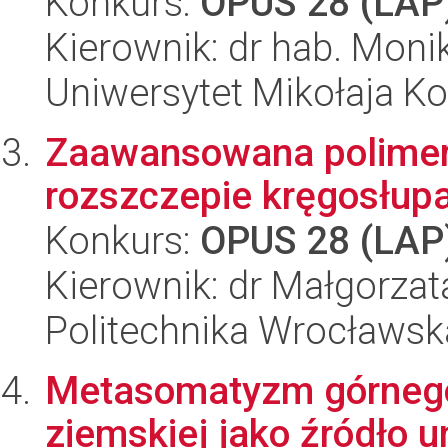
Konkurs:
OPUS 28 (LAP
Kierownik: dr hab. Mon
Uniwersytet Mikołaja K
Zaawansowana polimero
rozszczepie kręgosłup
Konkurs:
OPUS 28 (LAP
Kierownik: dr Małgorza
Politechnika Wrocławsk
Metasomatyzm górnego 
ziemskiej jako źródło un