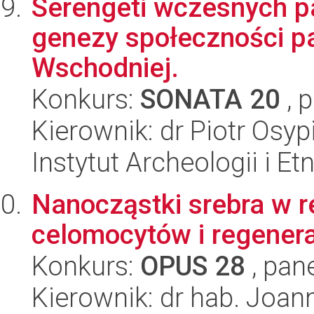
Serengeti wczesnych p
genezy społeczności pa
Wschodniej.
Konkurs:
SONATA 20
, 
Kierownik: dr Piotr Osyp
Instytut Archeologii i E
Nanocząstki srebra w re
celomocytów i regenera
Konkurs:
OPUS 28
, pan
Kierownik: dr hab. Joa