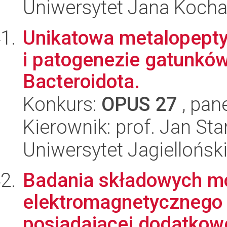
Uniwersytet Jana Koch
Unikatowa metalopeptyd
i patogenezie gatunków
Bacteroidota.
Konkurs:
OPUS 27
, pan
Kierownik: prof. Jan St
Uniwersytet Jagiellońsk
Badania składowych 
elektromagnetyczneg
posiadającej dodatkow