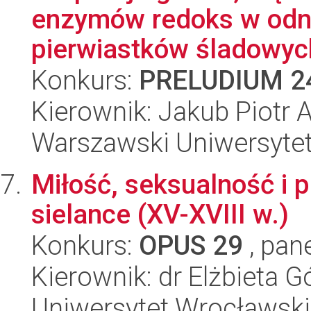
enzymów redoks w odni
pierwiastków śladowych
Konkurs:
PRELUDIUM 2
Kierownik: Jakub Piotr
Warszawski Uniwersyte
Miłość, seksualność i 
sielance (XV-XVIII w.)
Konkurs:
OPUS 29
, pan
Kierownik: dr Elżbieta G
Uniwersytet Wrocławski