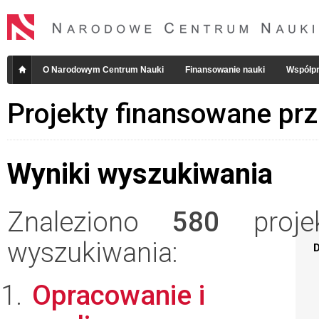
O Narodowym Centrum Nauki
Finansowanie nauki
Współpr
Projekty finansowane pr
Wyniki wyszukiwania
Znaleziono
580
projek
wyszukiwania:
D
Opracowanie i