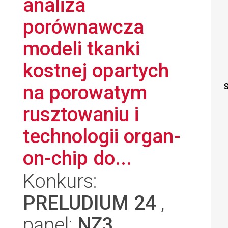
analiza
porównawcza
modeli tkanki
kostnej opartych
na porowatym
S
rusztowaniu i
technologii organ-
on-chip do...
Konkurs:
PRELUDIUM 24
,
panel:
NZ3