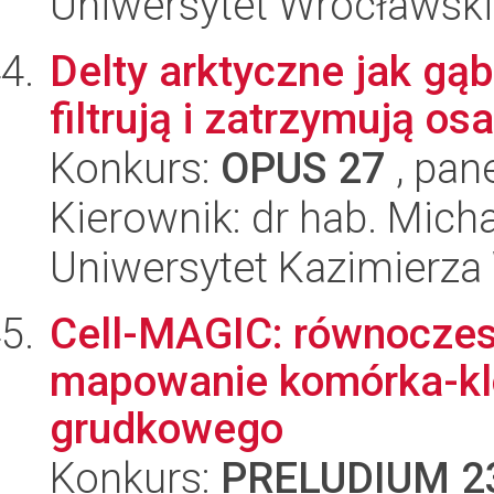
Uniwersytet Wrocławski
Delty arktyczne jak gąb
filtrują i zatrzymują os
Konkurs:
OPUS 27
, pan
Kierownik: dr hab. Mich
Uniwersytet Kazimierza
Cell-MAGIC: równoczes
mapowanie komórka-klo
grudkowego
Konkurs:
PRELUDIUM 2