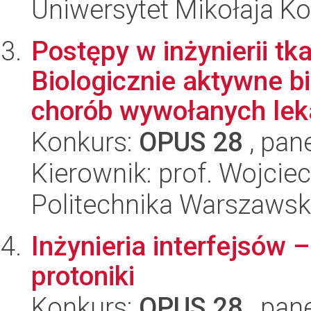
Uniwersytet Mikołaja K
Postępy w inżynierii tk
Biologicznie aktywne 
chorób wywołanych leka
Konkurs:
OPUS 28
, pan
Kierownik: prof. Wojci
Politechnika Warszaws
Inżynieria interfejsów 
protoniki
Konkurs:
OPUS 28
, pan