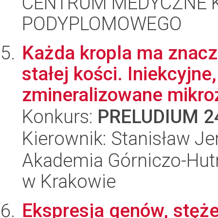
CENTRUM MEDYCZNE 
PODYPLOMOWEGO
Każda kropla ma znacze
stałej kości. Iniekcyjn
zmineralizowane mikroże
Konkurs:
PRELUDIUM 2
Kierownik: Stanisław Je
Akademia Górniczo-Hutn
w Krakowie
Ekspresja genów, stęże