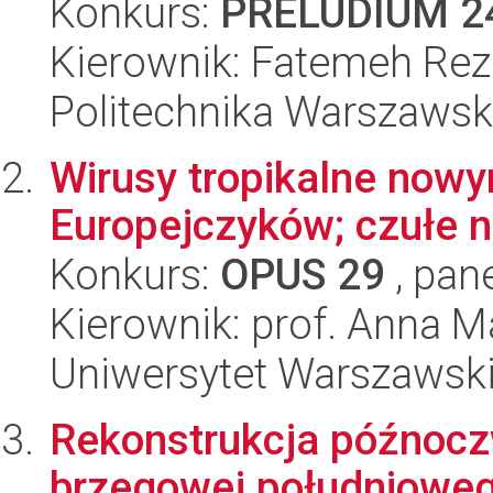
Konkurs:
PRELUDIUM 2
Kierownik: Fatemeh Reza
Politechnika Warszaws
Wirusy tropikalne now
Europejczyków; czułe n
Konkurs:
OPUS 29
, pan
Kierownik: prof. Anna 
Uniwersytet Warszawsk
Rekonstrukcja późnocz
brzegowej południoweg