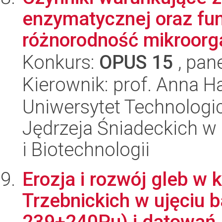
enzymatycznej oraz fun
różnorodność mikroorga
Konkurs:
OPUS 15
, pan
Kierownik: prof. Anna H
Uniwersytet Technologic
Jędrzeja Śniadeckich w
i Biotechnologii
Erozja i rozwój gleb w
Trzebnickich w ujęciu 
239+240Pu) i datowań 