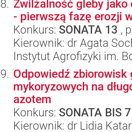
Zwilżalność gleby jako
- pierwszą fazę erozji 
Konkurs:
SONATA 13
, 
Kierownik: dr Agata So
Instytut Agrofizyki im.
Odpowiedź zbiorowisk g
mykoryzowych na dług
azotem
Konkurs:
SONATA BIS 7
Kierownik: dr Lidia Kata