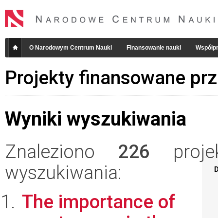
O Narodowym Centrum Nauki
Finansowanie nauki
Współpr
Projekty finansowane pr
Wyniki wyszukiwania
Znaleziono
226
projek
wyszukiwania:
D
The importance of