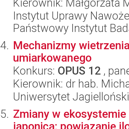
Kierownik: Małgorzata 
Instytut Uprawy Nawoże
Państwowy Instytut Ba
Mechanizmy wietrzenia
umiarkowanego
Konkurs:
OPUS 12
, pan
Kierownik: dr hab. Mich
Uniwersytet Jagielloński
Zmiany w ekosystemie 
japonica: powiązanie il