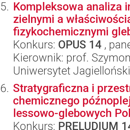
Kompleksowa analiza in
zielnymi a właściwości
fizykochemicznymi gleb
Konkurs:
OPUS 14
, pan
Kierownik: prof. Szymo
Uniwersytet Jagielloński
Stratygraficzna i prze
chemicznego późnoplej
lessowo-glebowych Pols
Konkurs:
PRELUDIUM 1