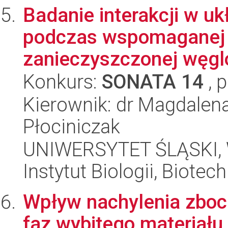
Badanie interakcji w uk
podczas wspomaganej f
zanieczyszczonej węgl
Konkurs:
SONATA 14
, 
Kierownik: dr Magdalen
Płociniczak
UNIWERSYTET ŚLĄSKI, W
Instytut Biologii, Biote
Wpływ nachylenia zboc
faz wybitego materiału