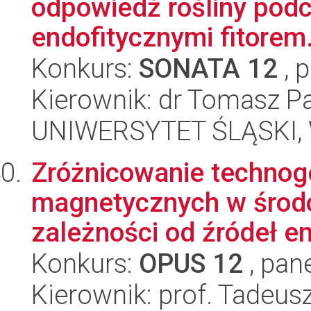
odpowiedź rośliny pod
endofitycznymi fitorem.
Konkurs:
SONATA 12
, 
Kierownik: dr Tomasz P
UNIWERSYTET ŚLĄSKI, W
Zróżnicowanie technog
magnetycznych w środ
zależności od źródeł emis
Konkurs:
OPUS 12
, pan
Kierownik: prof. Tadeus