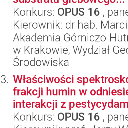
Konkurs:
OPUS 16
, pan
Kierownik: dr hab. Marc
Akademia Górniczo-Hutn
w Krakowie, Wydział Geod
Środowiska
Właściwości spektrosk
frakcji humin w odnies
interakcji z pestycydami
Konkurs:
OPUS 16
, pan