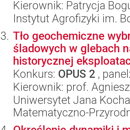
Kierownik: Patrycja Bog
Instytut Agrofizyki im.
Tło geochemiczne wybr
śladowych w glebach n
historycznej eksploatacj
Konkurs:
OPUS 2
, panel
Kierownik: prof. Agnies
Uniwersytet Jana Kocha
Matematyczno-Przyrodn
Określenie dynamiki i