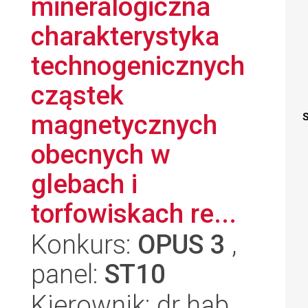
mineralogiczna
charakterystyka
technogenicznych
cząstek
magnetycznych
S
obecnych w
glebach i
torfowiskach re...
Konkurs:
OPUS 3
,
panel:
ST10
Kierownik: dr hab.