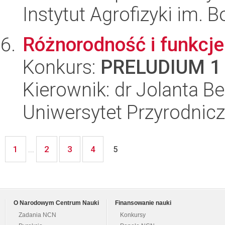
Instytut Agrofizyki im.
Różnorodność i funkcj
Konkurs:
PRELUDIUM 1
Kierownik: dr Jolanta 
Uniwersytet Przyrodnicz
1
2
3
4
...
5
O Narodowym Centrum Nauki
Finansowanie nauki
Zadania NCN
Konkursy