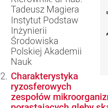
Tadeusz Magiera
Instytut Podstaw
Inżynierii
A
Środowiska
Polskiej Akademii
Nauk
Charakterystyka
ryzosferowych
zespołów mikroorgani
porastających gleby sk