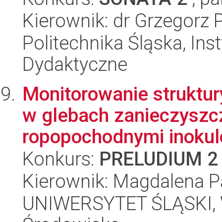
Kierownik: dr Grzegorz 
Politechnika Śląska, Ins
Dydaktyczne
Monitorowanie struktu
w glebach zanieczyszc
ropopochodnymi inokul
Konkurs:
PRELUDIUM 2
Kierownik: Magdalena P
UNIWERSYTET ŚLĄSKI, Wy