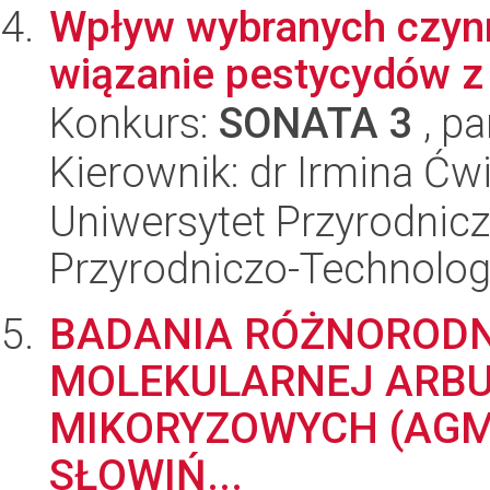
Wpływ wybranych czyn
wiązanie pestycydów z 
Konkurs:
SONATA 3
, pa
Kierownik: dr Irmina Ćw
Uniwersytet Przyrodnic
Przyrodniczo-Technolog
BADANIA RÓŻNORODN
MOLEKULARNEJ ARB
MIKORYZOWYCH (AG
SŁOWIŃ...