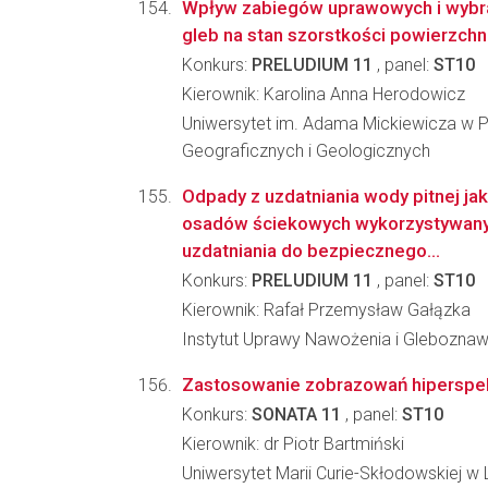
Wpływ zabiegów uprawowych i wybr
gleb na stan szorstkości powierzchn
Konkurs:
PRELUDIUM 11
, panel:
ST10
Kierownik: Karolina Anna Herodowicz
Uniwersytet im. Adama Mickiewicza w P
Geograficznych i Geologicznych
Odpady z uzdatniania wody pitnej ja
osadów ściekowych wykorzystywany 
uzdatniania do bezpiecznego...
Konkurs:
PRELUDIUM 11
, panel:
ST10
Kierownik: Rafał Przemysław Gałązka
Instytut Uprawy Nawożenia i Glebozna
Zastosowanie zobrazowań hiperspekt
Konkurs:
SONATA 11
, panel:
ST10
Kierownik: dr Piotr Bartmiński
Uniwersytet Marii Curie-Skłodowskiej w 