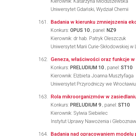
Kierownik: Katarzyna Mioduszewska
Uniwersytet Gdański, Wydział Chemii
Badania w kierunku zmniejszenia ek
Konkurs:
OPUS 10
, panel:
NZ9
Kierownik: dr hab. Patryk Oleszczuk
Uniwersytet Marii Curie-Skłodowskiej w L
Geneza, właściwości oraz funkcje w
Konkurs:
PRELUDIUM 10
, panel:
ST10
Kierownik: Elżbieta Joanna Musztyfaga
Uniwersytet Przyrodniczy we Wrocławiu
Rola mikroorganizmów w zasiedlaniu
Konkurs:
PRELUDIUM 9
, panel:
ST10
Kierownik: Sylwia Siebielec
Instytut Uprawy Nawożenia i Glebozna
Badania nad opracowaniem modelu pr