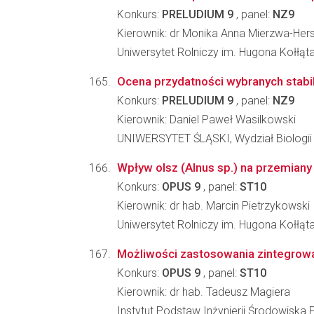
Konkurs:
PRELUDIUM 9
, panel:
NZ9
Kierownik: dr Monika Anna Mierzwa-Her
Uniwersytet Rolniczy im. Hugona Kołłą
Ocena przydatności wybranych stabili
Konkurs:
PRELUDIUM 9
, panel:
NZ9
Kierownik: Daniel Paweł Wasilkowski
UNIWERSYTET ŚLĄSKI, Wydział Biologii
Wpływ olsz (Alnus sp.) na przemia
Konkurs:
OPUS 9
, panel:
ST10
Kierownik: dr hab. Marcin Pietrzykowski
Uniwersytet Rolniczy im. Hugona Kołłąt
Możliwości zastosowania zintegrowa
Konkurs:
OPUS 9
, panel:
ST10
Kierownik: dr hab. Tadeusz Magiera
Instytut Podstaw Inżynierii Środowiska 