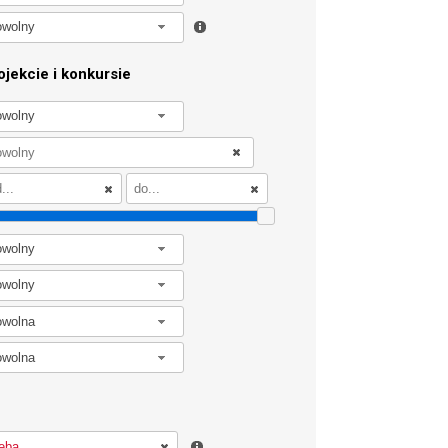
owolny
jekcie i konkursie
owolny
owolny
owolny
owolna
owolna