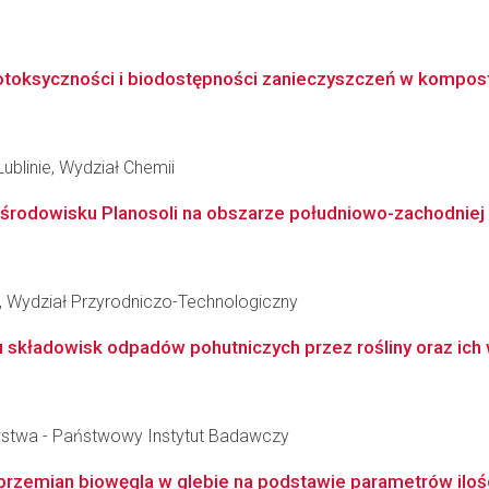
otoksyczności i biodostępności zanieczyszczeń w kompost
ublinie, Wydział Chemii
 środowisku Planosoli na obszarze południowo-zachodniej 
, Wydział Przyrodniczo-Technologiczny
 składowisk odpadów pohutniczych przez rośliny oraz ich 
wstwa - Państwowy Instytut Badawczy
zemian biowęgla w glebie na podstawie parametrów ilośc