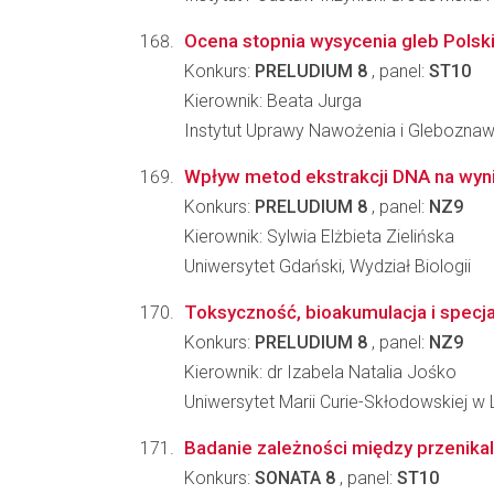
Ocena stopnia wysycenia gleb Polsk
Konkurs:
PRELUDIUM 8
, panel:
ST10
Kierownik: Beata Jurga
Instytut Uprawy Nawożenia i Glebozna
Wpływ metod ekstrakcji DNA na wynik
Konkurs:
PRELUDIUM 8
, panel:
NZ9
Kierownik: Sylwia Elżbieta Zielińska
Uniwersytet Gdański, Wydział Biologii
Toksyczność, bioakumulacja i specj
Konkurs:
PRELUDIUM 8
, panel:
NZ9
Kierownik: dr Izabela Natalia Jośko
Uniwersytet Marii Curie-Skłodowskiej w L
Badanie zależności między przenikal
Konkurs:
SONATA 8
, panel:
ST10