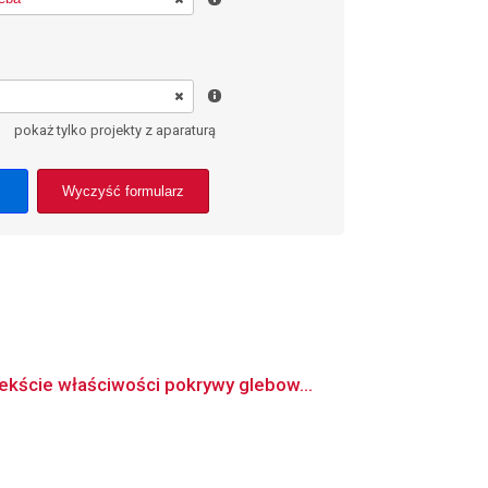
pokaż tylko projekty z aparaturą
Wyczyść formularz
kście właściwości pokrywy glebow...