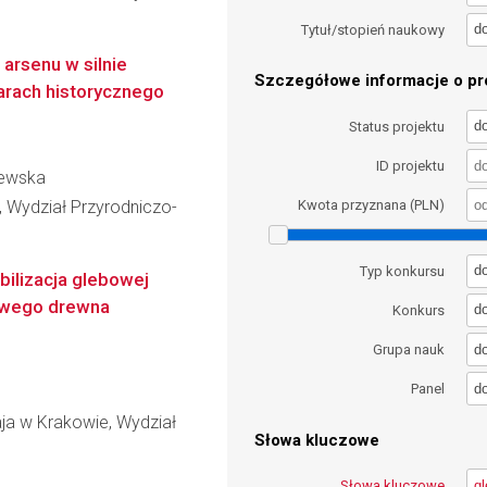
d
Tytuł/stopień naukowy
arsenu w silnie
Szczegółowe informacje o pro
arach historycznego
d
Status projektu
ID projektu
zewska
, Wydział Przyrodniczo-
Kwota przyznana (PLN)
d
Typ konkursu
bilizacja glebowej
rtwego drewna
d
Konkurs
d
Grupa nauk
d
Panel
aja w Krakowie, Wydział
Słowa kluczowe
Słowa kluczowe