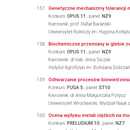
Genetyczne mechanizmy tolerancji m
Konkurs:
OPUS 11
, panel:
NZ9
Kierownik: prof. Rafał Barański
Uniwersytet Rolniczy im. Hugona Kołłąta
Biochemiczne przemiany w glebie zw
Konkurs:
OPUS 11
, panel:
NZ9
Kierownik: dr hab. Anna Siczek
Instytut Agrofizyki im. Bohdana Dobrz
Odtwarzanie procesów biowietrzeni
Konkurs:
FUGA 5
, panel:
ST10
Kierownik: dr Anna Małgorzata Potysz
Uniwersytet Wrocławski, Wydział Nauk o
Ocena wpływu metali ciężkich na mo
Konkurs:
PRELUDIUM 10
, panel:
NZ7