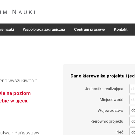
ie nauki
Współpraca zagraniczna
Centrum prasowe
Kontakt
Dane kierownika projektu i jed
eria wyszukiwania:
Jednostka realizująca
wie na poziom
Miejscowość
bie w ujęciu
d
Województwo
Kierownik projektu
d
wstwa - Państwowy
Płeć