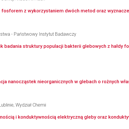
i fosforem z wykorzystaniem dwóch metod oraz wyznaczen
wstwa - Państwowy Instytut Badawczy
 badania struktury populacji bakterii glebowych z hałdy f
acja nanocząstek nieorganicznych w glebach o rożnych wła
ublinie, Wydział Chemii
nością i konduktywnością elektryczną gleby oraz kondukty