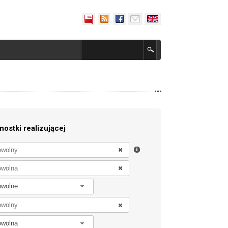
nostki realizującej
owolne
owolna