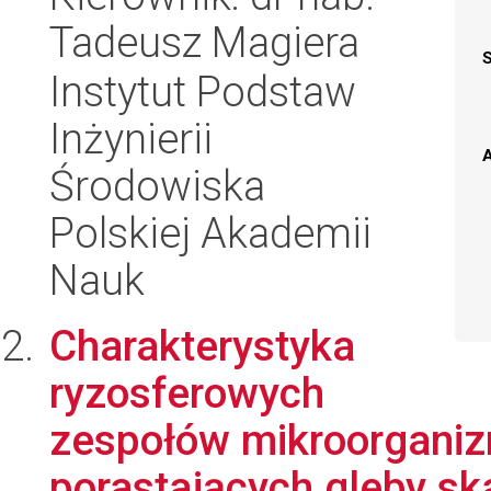
Tadeusz Magiera
Instytut Podstaw
Inżynierii
A
Środowiska
Polskiej Akademii
Nauk
Charakterystyka
ryzosferowych
zespołów mikroorgani
porastających gleby sk