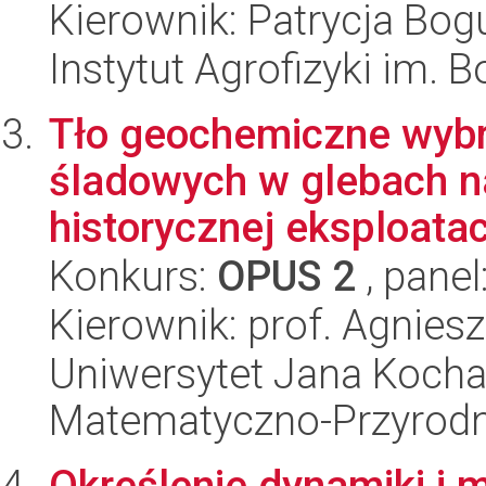
Kierownik: Patrycja Bog
Instytut Agrofizyki im.
Tło geochemiczne wybr
śladowych w glebach n
historycznej eksploatacj
Konkurs:
OPUS 2
, panel
Kierownik: prof. Agnies
Uniwersytet Jana Kocha
Matematyczno-Przyrodn
Określenie dynamiki i