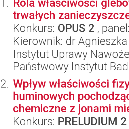
Rola właściwości gleb
trwałych zanieczyszcz
Konkurs:
OPUS 2
, panel
Kierownik: dr Agnieszk
Instytut Uprawy Nawoże
Państwowy Instytut Ba
Wpływ właściwości fi
huminowych pochodzącyc
chemiczne z jonami mied
Konkurs:
PRELUDIUM 2