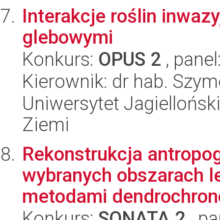
Interakcje roślin inwa
glebowymi
Konkurs:
OPUS 2
, panel
Kierownik: dr hab. Szy
Uniwersytet Jagielloński
Ziemi
Rekonstrukcja antropog
wybranych obszarach l
metodami dendrochrono
Konkurs:
SONATA 2
, pa