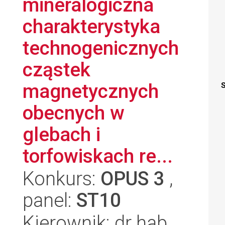
mineralogiczna
charakterystyka
technogenicznych
cząstek
magnetycznych
S
obecnych w
glebach i
torfowiskach re...
Konkurs:
OPUS 3
,
panel:
ST10
Kierownik: dr hab.