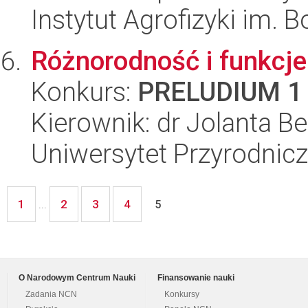
Instytut Agrofizyki im.
Różnorodność i funkcj
Konkurs:
PRELUDIUM 1
Kierownik: dr Jolanta 
Uniwersytet Przyrodnicz
1
2
3
4
...
5
O Narodowym Centrum Nauki
Finansowanie nauki
Zadania NCN
Konkursy