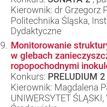
Kierownik: dr Grzegorz 
Politechnika Śląska, Ins
Dydaktyczne
Monitorowanie struktu
w glebach zanieczyszc
ropopochodnymi inokul
Konkurs:
PRELUDIUM 2
Kierownik: Magdalena P
UNIWERSYTET ŚLĄSKI, Wy