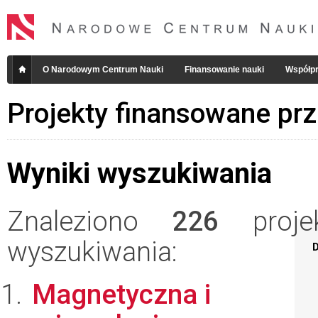
O Narodowym Centrum Nauki
Finansowanie nauki
Współpr
Projekty finansowane pr
Wyniki wyszukiwania
Znaleziono
226
projek
wyszukiwania:
D
Magnetyczna i