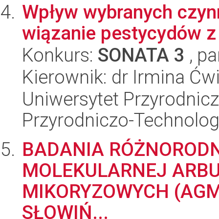
Wpływ wybranych czyn
wiązanie pestycydów z 
Konkurs:
SONATA 3
, pa
Kierownik: dr Irmina Ćw
Uniwersytet Przyrodnic
Przyrodniczo-Technolog
BADANIA RÓŻNORODN
MOLEKULARNEJ ARB
MIKORYZOWYCH (AG
SŁOWIŃ...